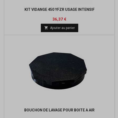
KIT VIDANGE 450 YFZR USAGE INTENSIF
Prix
Prix
36,37 €
de

Ajouter au panier
base
BOUCHON DE LAVAGE POUR BOITE A AIR