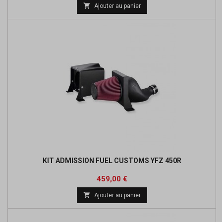

Ajouter au panier
KIT ADMISSION FUEL CUSTOMS YFZ 450R
Prix
Prix
459,00 €
de

Ajouter au panier
base