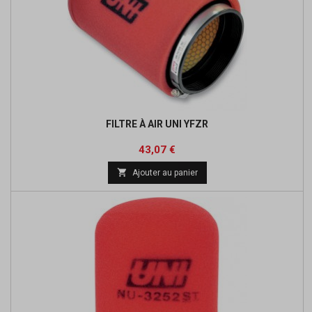
FILTRE À AIR UNI YFZR
Prix
Prix
43,07 €
de

Ajouter au panier
base