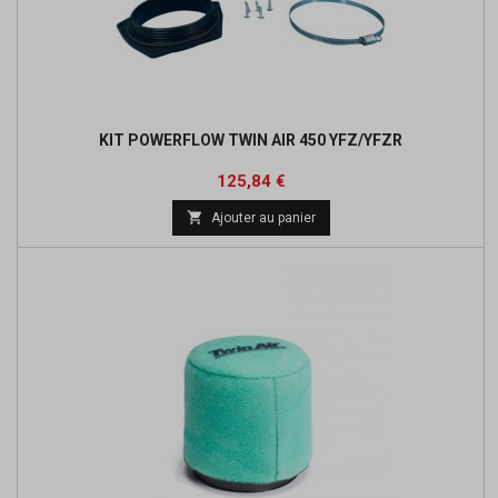
KIT POWERFLOW TWIN AIR 450 YFZ/YFZR
Prix
Prix
125,84 €
de

Ajouter au panier
base