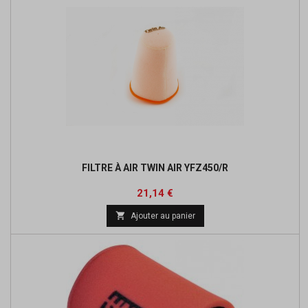
FILTRE À AIR TWIN AIR YFZ450/R
Prix
Prix
21,14 €
de

Ajouter au panier
base