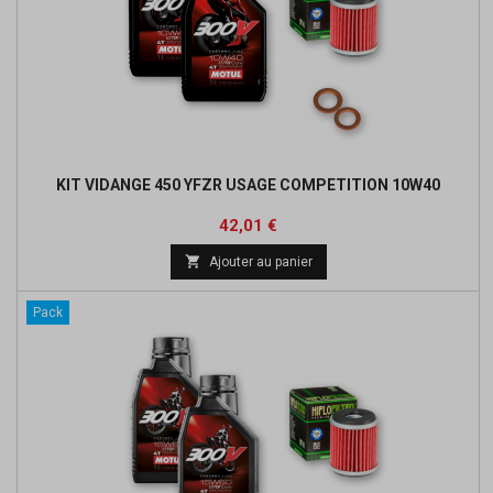
KIT VIDANGE 450 YFZR USAGE COMPETITION 10W40
Prix
Prix
42,01 €
de

Ajouter au panier
base
Pack