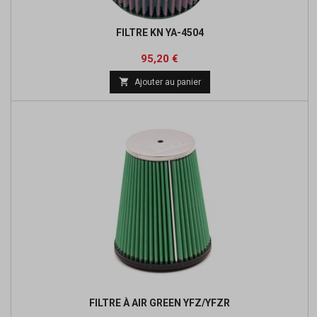
FILTRE KN YA-4504
Prix
Prix
95,20 €
de

Ajouter au panier
base
FILTRE À AIR GREEN YFZ/YFZR