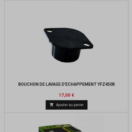
BOUCHON DE LAVAGE D'ECHAPPEMENT YFZ450R
Prix
17,00 €

Ajouter au panier