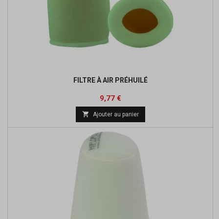
FILTRE À AIR PRÉHUILÉ
Prix
Prix
9,77 €
de

Ajouter au panier
base