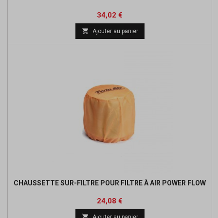
Prix
Prix
34,02 €
de

Ajouter au panier
base
CHAUSSETTE SUR-FILTRE POUR FILTRE À AIR POWER FLOW
Prix
Prix
24,08 €
de

Ajouter au panier