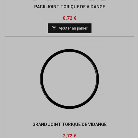
PACK JOINT TORIQUE DE VIDANGE
Prix
Prix
8,72 €
de

Ajouter au panier
base
GRAND JOINT TORIQUE DE VIDANGE
Prix
Prix
2,72 €