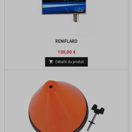
RENIFLARD
Prix
130,00 €

Détails du produit