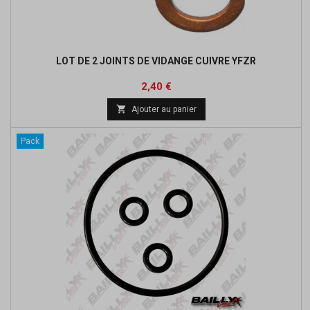
LOT DE 2 JOINTS DE VIDANGE CUIVRE YFZR
Prix
2,40 €

Ajouter au panier
Pack