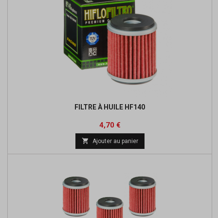
FILTRE À HUILE HF140
Prix
Prix
4,70 €
de

Ajouter au panier
base