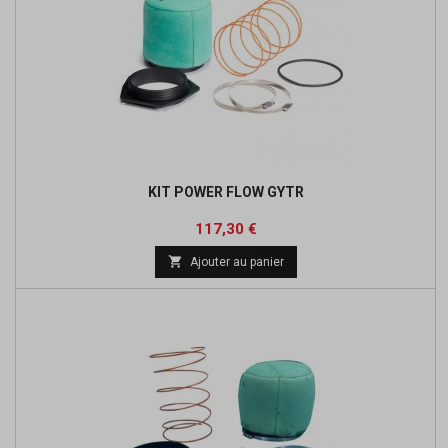
KIT POWER FLOW GYTR
Prix
Prix
117,30 €
de

Ajouter au panier
base