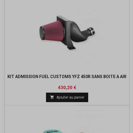
KIT ADMISSION FUEL CUSTOMS YFZ 450R SANS BOITE A AIR
Prix
Prix
430,20 €
de

Ajouter au panier
base