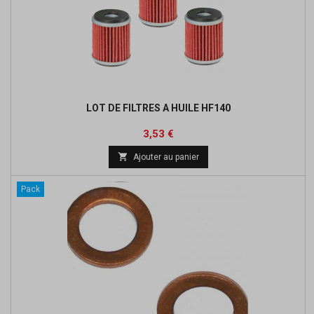
LOT DE FILTRES A HUILE HF140
Prix
Prix
3,53 €
de

Ajouter au panier
base
Pack