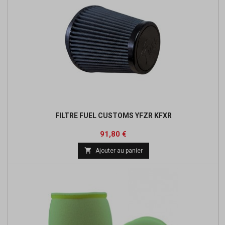
FILTRE FUEL CUSTOMS YFZR KFXR
Prix
Prix
91,80 €
de

Ajouter au panier
base