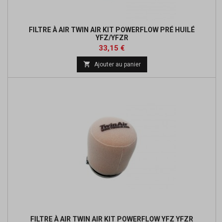
FILTRE À AIR TWIN AIR KIT POWERFLOW PRÉ HUILÉ
YFZ/YFZR
Prix
Prix
33,15 €
de

Ajouter au panier
base
FILTRE À AIR TWIN AIR KIT POWERFLOW YFZ YFZR