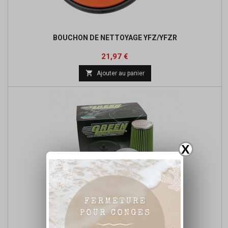
BOUCHON DE NETTOYAGE YFZ/YFZR
Prix
21,97 €

Ajouter au panier
X