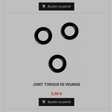
de

Ajouter au panier
base
JOINT TORIQUE DE VIDANGE
Prix
Prix
2,00 €
de

Ajouter au panier
base