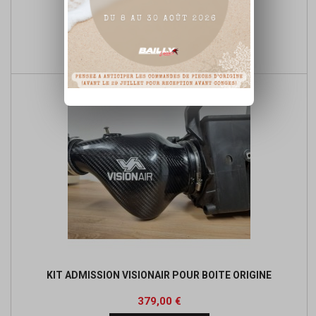
KIT PROFLOW + BRIDE 450 YFZR
Prix
Prix
138,40 €
de

Ajouter au panier
base
KIT ADMISSION VISIONAIR POUR BOITE ORIGINE
Prix
379,00 €