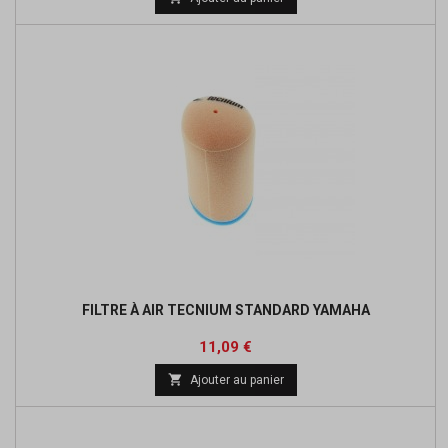
base
FILTRE À AIR TECNIUM STANDARD YAMAHA
Prix
Prix
11,09 €
de

Ajouter au panier
base