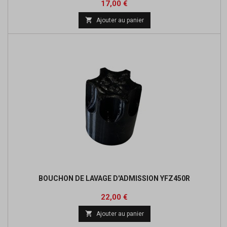
Prix
17,00 €

Ajouter au panier
BOUCHON DE LAVAGE D'ADMISSION YFZ450R
Prix
22,00 €

Ajouter au panier