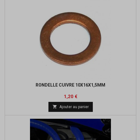
RONDELLE CUIVRE 10X16X1,5MM
Prix
1,20 €

Ajouter au panier