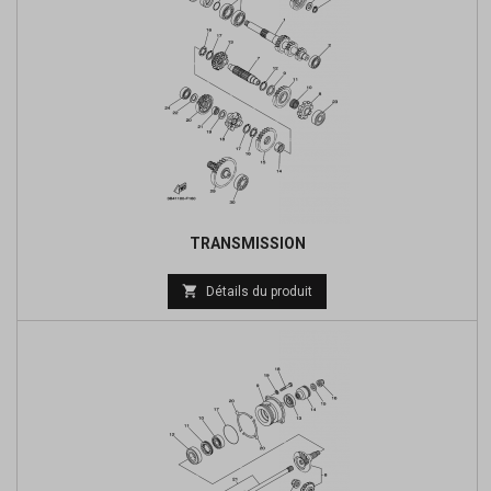
TRANSMISSION

Détails du produit