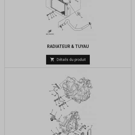
RADIATEUR & TUYAU
Prix

Détails du produit
de
base