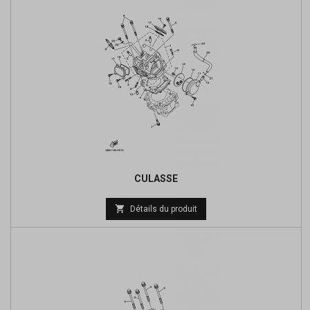
CULASSE
Prix

Détails du produit
de
base