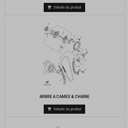
Prix

Détails du produit
de
base
ARBRE A CAMES & CHAÎNE
Prix

Détails du produit
de
base