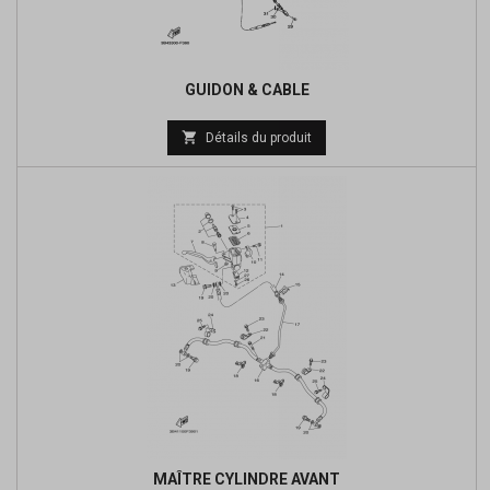
GUIDON & CABLE
Prix

Détails du produit
de
base
MAÎTRE CYLINDRE AVANT