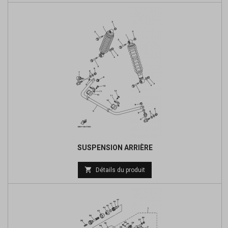
base
SUSPENSION ARRIÈRE
Prix

Détails du produit
de
base