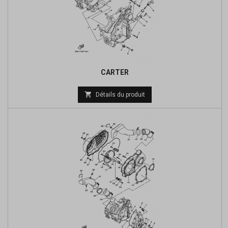
CARTER
Prix

Détails du produit
de
base