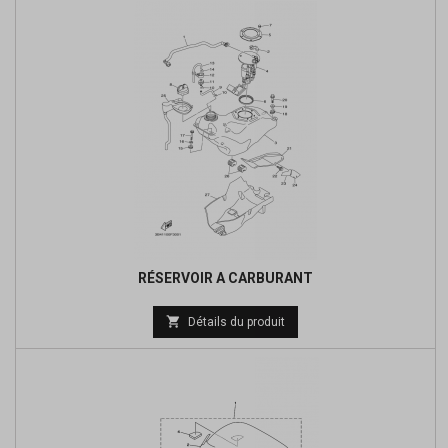
base
RÉSERVOIR A CARBURANT
Prix

Détails du produit
de
base