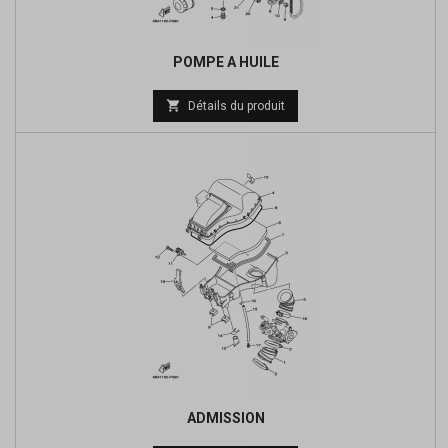
POMPE A HUILE
Prix

Détails du produit
de
base
ADMISSION