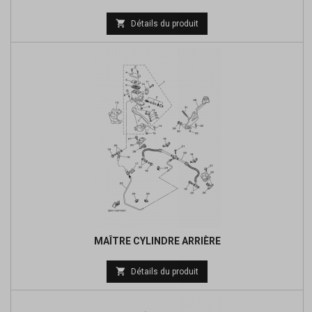
Prix

Détails du produit
de
base
MAÎTRE CYLINDRE ARRIÈRE
Prix

Détails du produit
de
base