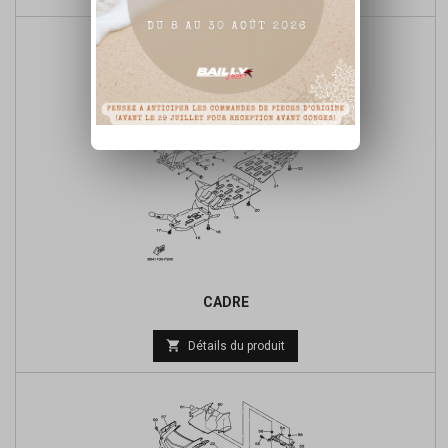
de
base
CADRE
Prix

Détails du produit
de
base