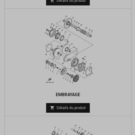

Détails du produit
de
base
EMBRAYAGE
Prix

Détails du produit
de
base