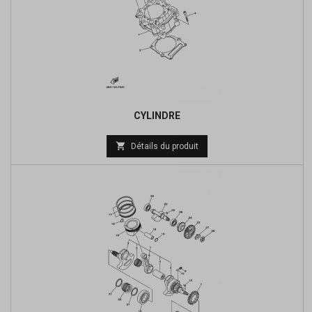
CYLINDRE
Prix

Détails du produit
de
base