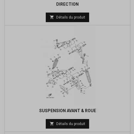
DIRECTION
Prix

Détails du produit
de
base
SUSPENSION AVANT & ROUE
Prix

Détails du produit
de