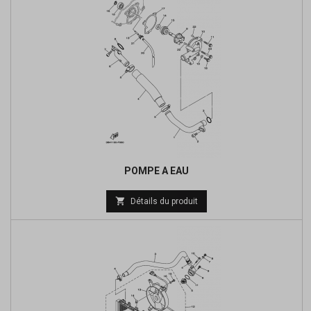
POMPE A EAU
Prix

Détails du produit
de
base