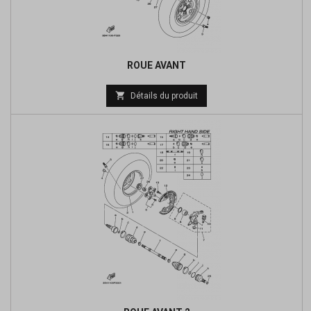
ROUE AVANT
Prix

Détails du produit
de
base