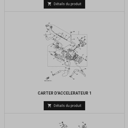
Prix

Détails du produit
de
base
CARTER D'ACCELERATEUR 1
Prix

Détails du produit
de
base