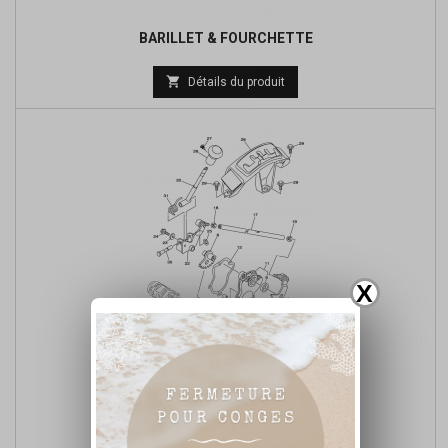
BARILLET & FOURCHETTE

Détails du produit
X
AXE DE SÉLECT. & PÉDALE
Prix

Détails du produit