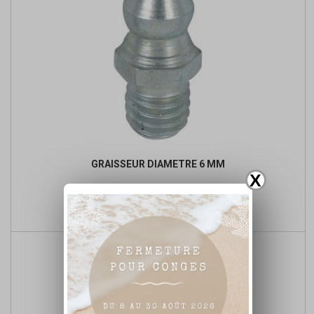
GRAISSEUR DIAMETRE 6 MM
X
Prix
1,00 €

Ajouter au panier