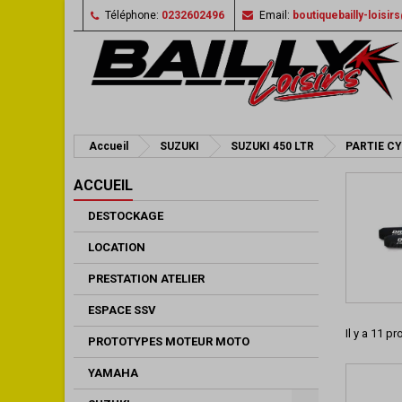
Téléphone:
0232602496
Email:
boutiquebailly-loisi
Accueil
SUZUKI
SUZUKI 450 LTR
PARTIE C
ACCUEIL
DESTOCKAGE
LOCATION
PRESTATION ATELIER
ESPACE SSV
Il y a 11 pr
PROTOTYPES MOTEUR MOTO
YAMAHA