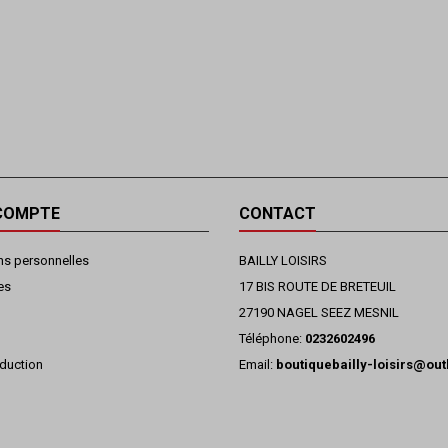
COMPTE
CONTACT
ns personnelles
BAILLY LOISIRS
es
17 BIS ROUTE DE BRETEUIL
27190 NAGEL SEEZ MESNIL
Téléphone:
0232602496
duction
Email:
boutiquebailly-loisirs@ou