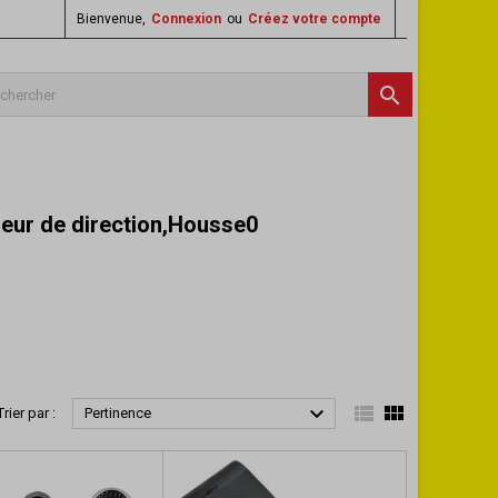
Bienvenue,
Connexion
ou
Créez votre compte

seur de direction,Housse0



Trier par :
Pertinence