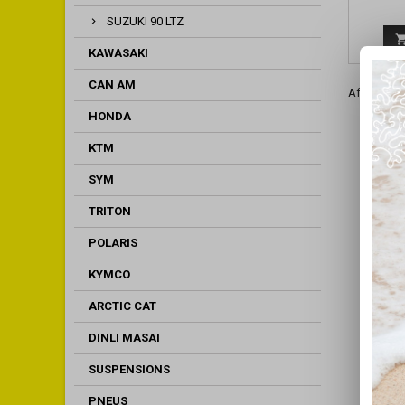
NEO
SUZUKI 90 LTZ
KAWASAKI
CAN AM
Affichage 1
HONDA
KTM
SYM
TRITON
POLARIS
KYMCO
ARCTIC CAT
DINLI MASAI
SUSPENSIONS
PNEUS