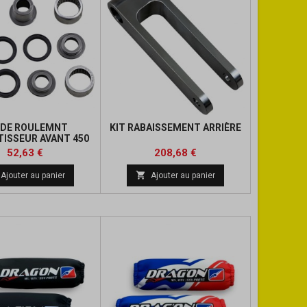
 DE ROULEMNT
KIT RABAISSEMENT ARRIÈRE
TISSEUR AVANT 450
LTR
Prix
Prix
Prix
Prix
52,63 €
208,68 €
de
de

Ajouter au panier
Ajouter au panier
base
base