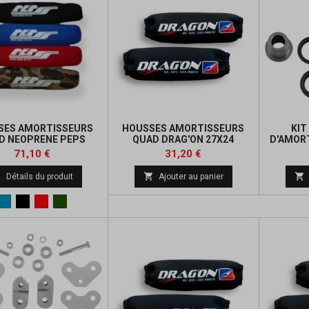
SES AMORTISSEURS
HOUSSES AMORTISSEURS
KIT
D NEOPRENE PEPS
QUAD DRAG'ON 27X24
D'AMOR
Prix
Prix
Prix
Prix
71,10 €
31,20 €
de
de



Détails du produit
Ajouter au panier
base
base
Bleu
Noir
Rouge
kaki