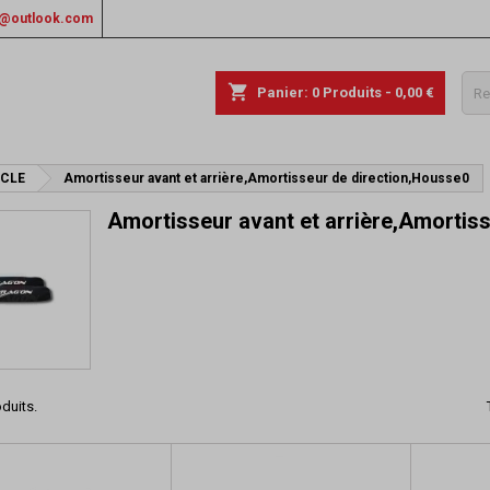
rs@outlook.com
shopping_cart
Panier:
0
Produits - 0,00 €
YCLE
Amortisseur avant et arrière,Amortisseur de direction,Housse0
Amortisseur avant et arrière,Amortis
oduits.