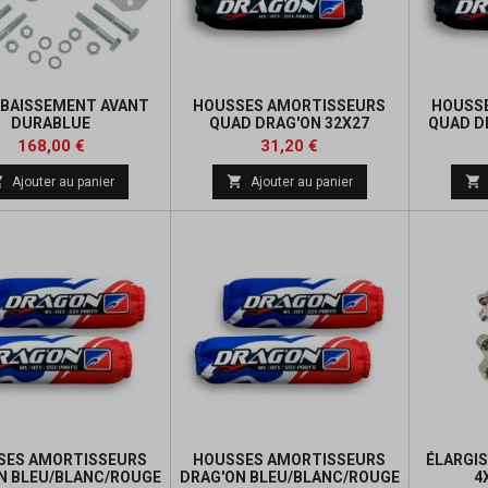
ABAISSEMENT AVANT
HOUSSES AMORTISSEURS
HOUSS
DURABLUE
QUAD DRAG'ON 32X27
QUAD D
Prix
Prix
Prix
Prix
168,00 €
31,20 €
de
de



Ajouter au panier
Ajouter au panier
base
base
SES AMORTISSEURS
HOUSSES AMORTISSEURS
ÉLARGIS
N BLEU/BLANC/ROUGE
DRAG'ON BLEU/BLANC/ROUGE
4