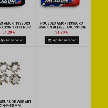
ES AMORTISSEURS
HOUSSES AMORTISSEURS
RAG'ON 37X23 NOIR
DRAG'ON BLEU/BLANC/ROUGE
NEOPRENE 27 X 24 CM
Prix
Prix
Prix
Prix
31,20 €
31,20 €
de
de

Ajouter au panier
Ajouter au panier
base
base
SEURS DE VOIE ART
X144/+30 MM