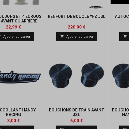
GOUJONS ET 4 ECROUS
RENFORT DE BOUCLE YFZ JSL
AUTOC
 AVANT OU ARRIERE
Prix
Prix
Prix
22,99 €
220,00 €
de



Ajouter au panier
Ajouter au panier
base
OCOLLANT HANDY
BOUCHONS DE TRAIN AVANT
BOUCHON
RACING
JSL
HAN
Prix
Prix
8,00 €
6,00 €