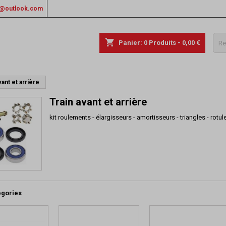
rs@outlook.com
shopping_cart
Panier:
0
Produits - 0,00 €
vant et arrière
Train avant et arrière
kit roulements - élargisseurs - amortisseurs - triangles - rotu
égories