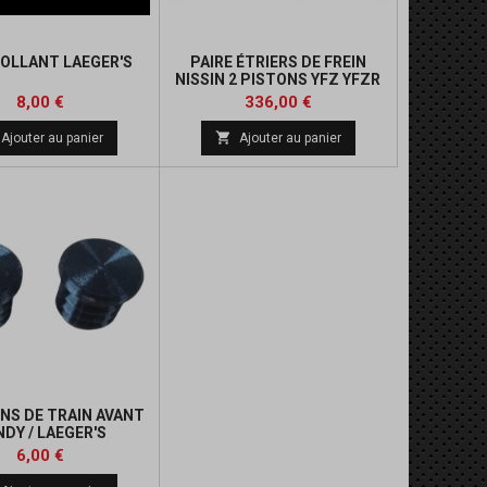
OLLANT LAEGER'S
PAIRE ÉTRIERS DE FREIN
NISSIN 2 PISTONS YFZ YFZR
BANSHEE
Prix
Prix
Prix
8,00 €
336,00 €
de

Ajouter au panier
Ajouter au panier
base
S DE TRAIN AVANT
DY / LAEGER'S
Prix
6,00 €