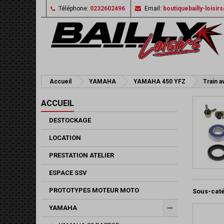
Téléphone:
0232602496
Email:
boutiquebailly-loisi
Accueil
YAMAHA
YAMAHA 450 YFZ
Train a
ACCUEIL
DESTOCKAGE
LOCATION
PRESTATION ATELIER
ESPACE SSV
PROTOTYPES MOTEUR MOTO
Sous-cat
YAMAHA