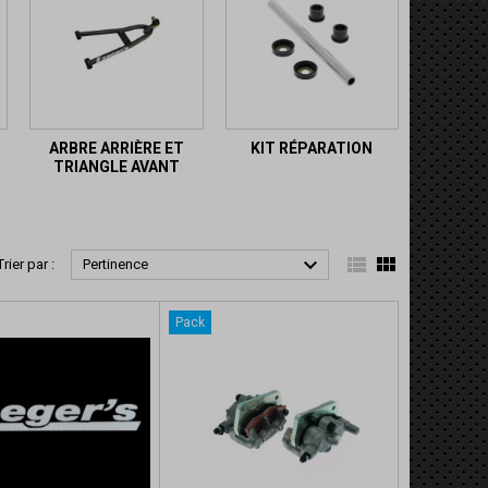
ARBRE ARRIÈRE ET
KIT RÉPARATION
TRIANGLE AVANT



Trier par :
Pertinence
Pack