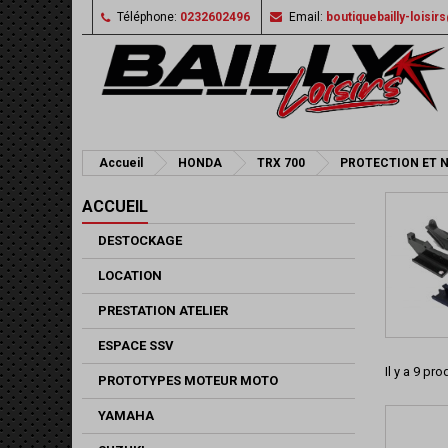
Téléphone:
0232602496
Email:
boutiquebailly-loisi
Accueil
HONDA
TRX 700
PROTECTION ET 
ACCUEIL
DESTOCKAGE
LOCATION
PRESTATION ATELIER
ESPACE SSV
Il y a 9 pro
PROTOTYPES MOTEUR MOTO
YAMAHA