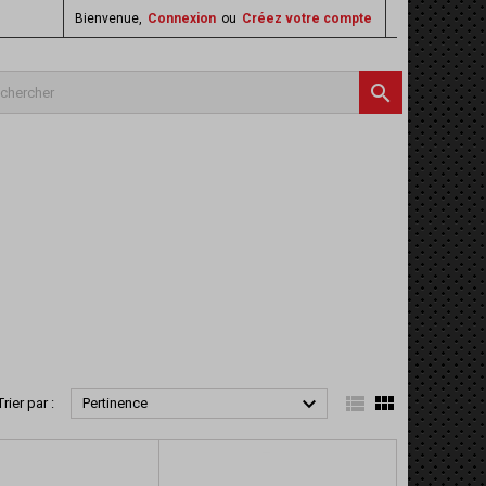
Bienvenue,
Connexion
ou
Créez votre compte




Trier par :
Pertinence