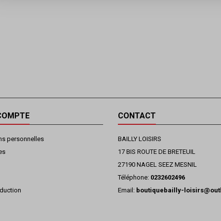
COMPTE
CONTACT
ns personnelles
BAILLY LOISIRS
es
17 BIS ROUTE DE BRETEUIL
27190 NAGEL SEEZ MESNIL
Téléphone:
0232602496
duction
Email:
boutiquebailly-loisirs@ou