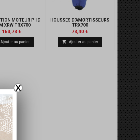
TION MOTEUR PHD
HOUSSES D'AMORTISSEURS
M XRW TRX700
TRX700
Prix
Prix
Prix
Prix
163,73 €
73,40 €
de
de

Ajouter au panier
Ajouter au panier
base
base
X