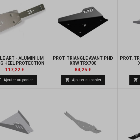
LE ART - ALUMINIUM
PROT. TRIANGLE AVANT PHD
PROT. TR
EG HEEL PROTECTION
XRW TRX700
Prix
Prix
Prix
Prix
117,22 €
84,25 €
de
de



Ajouter au panier
Ajouter au panier
base
base