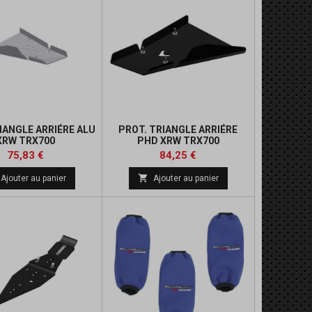
IANGLE ARRIÉRE ALU
PROT. TRIANGLE ARRIÉRE
XRW TRX700
PHD XRW TRX700
Prix
Prix
Prix
Prix
75,83 €
84,25 €
de
de

Ajouter au panier
Ajouter au panier
base
base