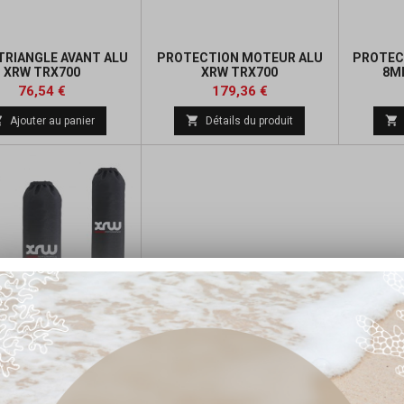
TRIANGLE AVANT ALU
PROTECTION MOTEUR ALU
PROTEC
XRW TRX700
XRW TRX700
8M
Prix
Prix
Prix
Prix
76,54 €
179,36 €
de
de



Ajouter au panier
Détails du produit
base
base
ES D'AMORTISSEURS
XRW TRX700
Prix
Prix
31,19 €