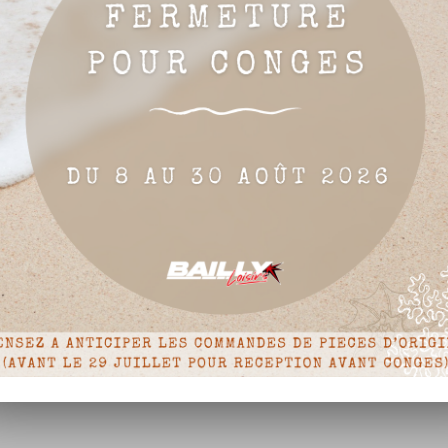
de

Ajouter au panier
base
-9 de 9 article(s)