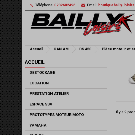
Téléphone:
0232602496
Email:
boutiquebailly-loisi
Accueil
CAN AM
DS 450
Pièce moteur et en
ACCUEIL
DESTOCKAGE
LOCATION
PRESTATION ATELIER
ESPACE SSV
Il y a 2 pro
PROTOTYPES MOTEUR MOTO
YAMAHA