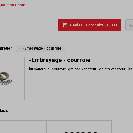
rs@outlook.com
shopping_cart
Panier:
0
Produits - 0,00 €
tretien
-Embrayage - courroie
-Embrayage - courroie
kit variateur - courroie- graisse variateur - galets variateur 
duits.