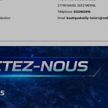
27190 NAGEL SEEZ MESNIL
Téléphone:
0232602496
duction
Email:
boutiquebailly-loisirs@ou