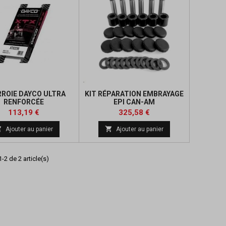
ROIE DAYCO ULTRA
KIT RÉPARATION EMBRAYAGE
RENFORCÉE
EPI CAN-AM
Prix
Prix
Prix
Prix
113,19 €
325,58 €
de
de


Ajouter au panier
Ajouter au panier
base
base
-2 de 2 article(s)