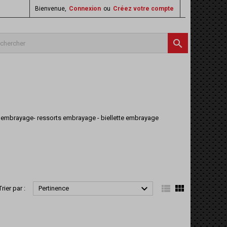
Bienvenue,
Connexion
ou
Créez votre compte

- kit embrayage- ressorts embrayage - biellette embrayage



Trier par :
Pertinence