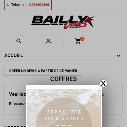
Téléphone:
0232602496
0


shopping_cart
ACCUEIL
CRÉER UN DEVIS À PARTIR DE CE PANIER
COFFRES
X
Veuillez nous excuser pour le désagrément.
Effectuez une nouvelle recherche