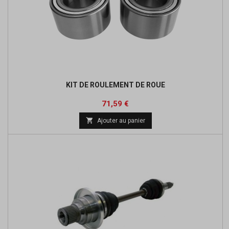
KIT DE ROULEMENT DE ROUE
Prix
Prix
71,59 €
de

Ajouter au panier
base