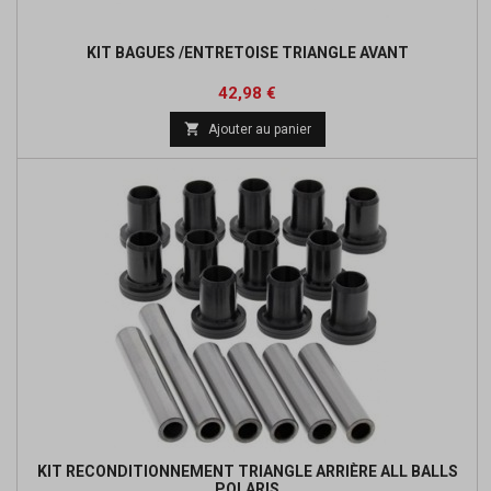
KIT BAGUES /ENTRETOISE TRIANGLE AVANT
Prix
Prix
42,98 €
de

Ajouter au panier
base
KIT RECONDITIONNEMENT TRIANGLE ARRIÈRE ALL BALLS
POLARIS