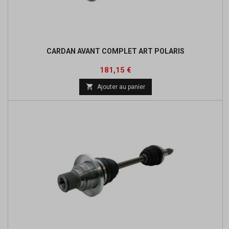
CARDAN AVANT COMPLET ART POLARIS
Prix
Prix
181,15 €
de

Ajouter au panier
base