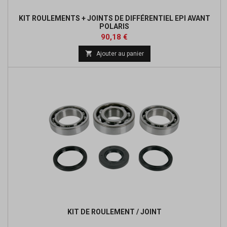
KIT ROULEMENTS + JOINTS DE DIFFÉRENTIEL EPI AVANT
POLARIS
Prix
Prix
90,18 €
de

Ajouter au panier
base
KIT DE ROULEMENT / JOINT