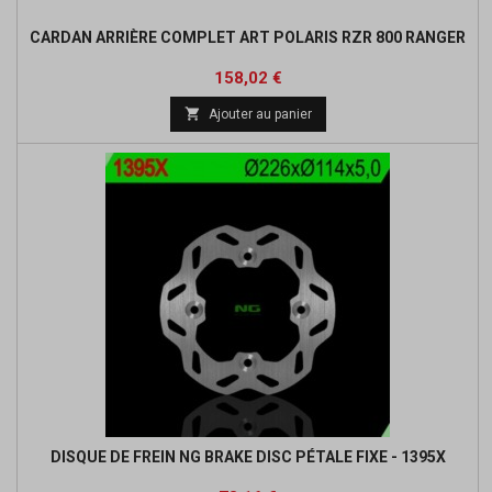
CARDAN ARRIÈRE COMPLET ART POLARIS RZR 800 RANGER
Prix
Prix
158,02 €
de

Ajouter au panier
base
DISQUE DE FREIN NG BRAKE DISC PÉTALE FIXE - 1395X