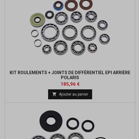
KIT ROULEMENTS + JOINTS DE DIFFÉRENTIEL EPI ARRIÈRE
POLARIS
Prix
Prix
185,96 €
de

Ajouter au panier
base