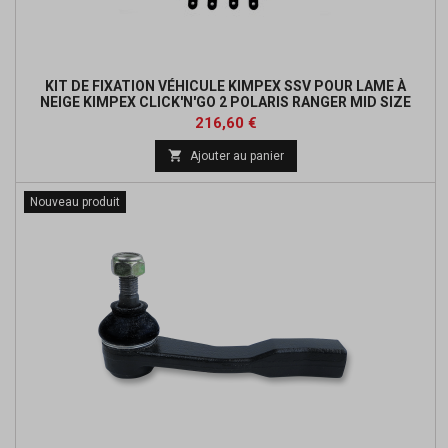
KIT DE FIXATION VÉHICULE KIMPEX SSV POUR LAME À
NEIGE KIMPEX CLICK'N'GO 2 POLARIS RANGER MID SIZE
Prix
Prix
216,60 €
de

Ajouter au panier
base
Nouveau produit