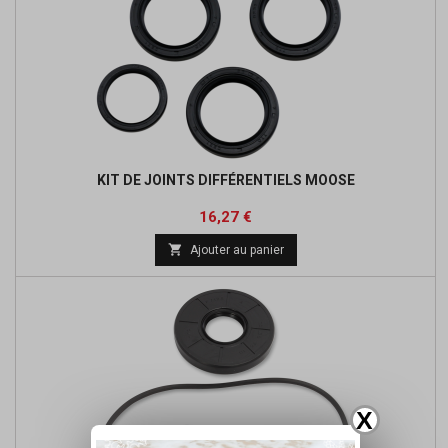
KIT DE JOINTS DIFFÉRENTIELS MOOSE
Prix
Prix
16,27 €
de

Ajouter au panier
base
X