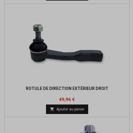
base
ROTULE DE DIRECTION EXTÉRIEUR DROIT
Prix
Prix
49,96 €
de

Ajouter au panier
base