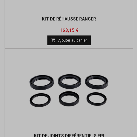
KIT DE RÉHAUSSE RANGER
Prix
Prix
163,15 €
de

Ajouter au panier
base
KIT DE JOINTS DIFFÉRENTIELS EPI