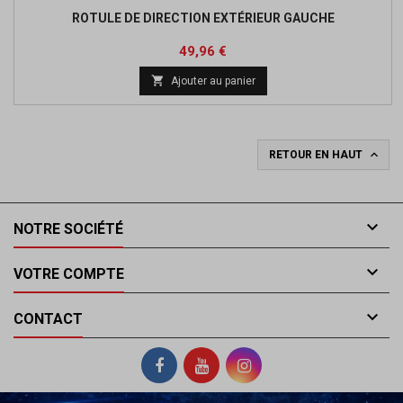
ROTULE DE DIRECTION EXTÉRIEUR GAUCHE
Prix
Prix
49,96 €
de

Ajouter au panier
base

RETOUR EN HAUT

NOTRE SOCIÉTÉ

VOTRE COMPTE

CONTACT