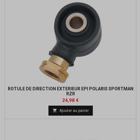
ROTULE DE DIRECTION EXTERIEUR EPI POLARIS SPORTMAN
RZR
Prix
Prix
24,98 €
de

Ajouter au panier
base