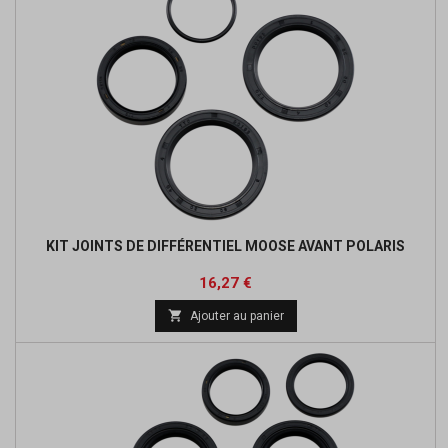
KIT JOINTS DE DIFFÉRENTIEL MOOSE AVANT POLARIS
Prix
Prix
16,27 €
de

Ajouter au panier
base