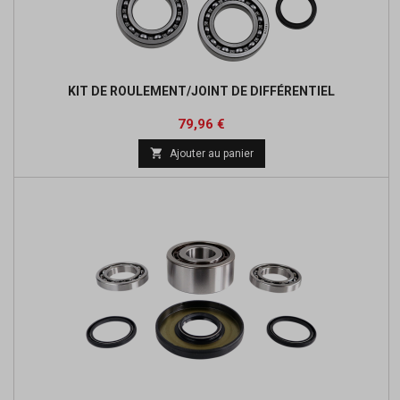
KIT DE ROULEMENT/JOINT DE DIFFÉRENTIEL
Prix
Prix
79,96 €
de

Ajouter au panier
base