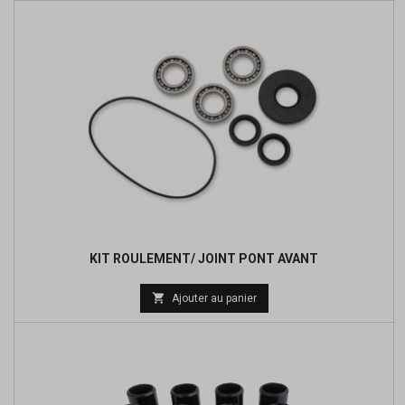
KIT ROULEMENT/ JOINT PONT AVANT
Prix

Ajouter au panier
de
base