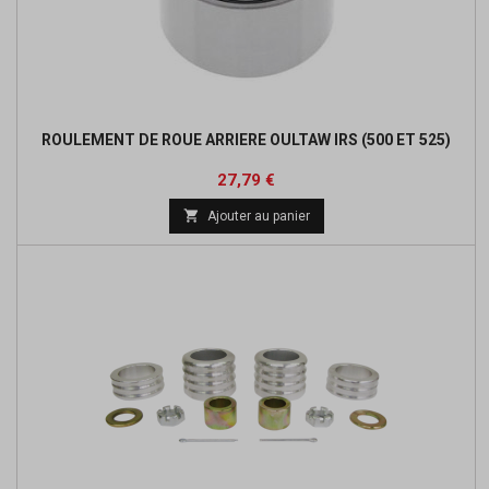
ROULEMENT DE ROUE ARRIERE OULTAW IRS (500 ET 525)
Prix
Prix
27,79 €
de

Ajouter au panier
base