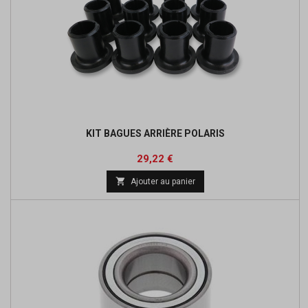
KIT BAGUES ARRIÈRE POLARIS
Prix
Prix
29,22 €
de

Ajouter au panier
base