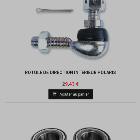
ROTULE DE DIRECTION INTÉRIEUR POLARIS
Prix
Prix
29,43 €
de

Ajouter au panier
base