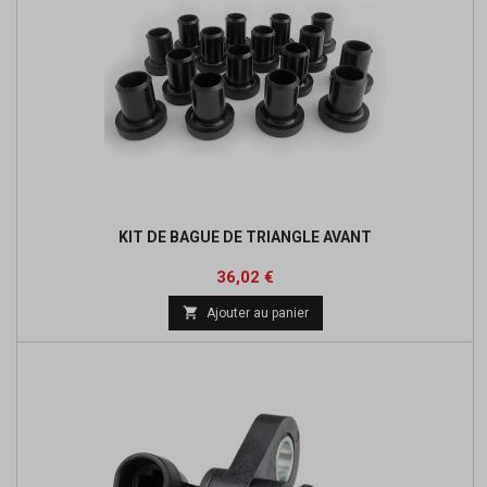
KIT DE BAGUE DE TRIANGLE AVANT
Prix
Prix
36,02 €
de

Ajouter au panier
base