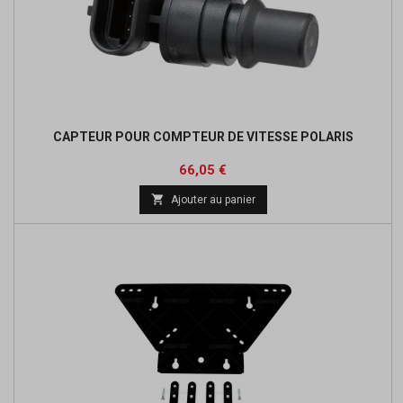
CAPTEUR POUR COMPTEUR DE VITESSE POLARIS
Prix
Prix
66,05 €
de

Ajouter au panier
base