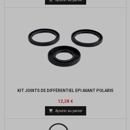
base
KIT JOINTS DE DIFFÉRENTIEL EPI AVANT POLARIS
Prix
Prix
12,28 €
de

Ajouter au panier
base