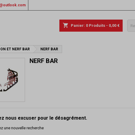
rs@outlook.com
shopping_cart
Panier:
0
Produits - 0,00 €
ON ET NERF BAR
NERF BAR
NERF BAR
lez nous excuser pour le désagrément.
ez une nouvelle recherche