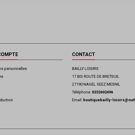
COMPTE
CONTACT
ns personnelles
BAILLY LOISIRS
es
17 BIS ROUTE DE BRETEUIL
27190 NAGEL SEEZ MESNIL
Téléphone:
0232602496
duction
Email:
boutiquebailly-loisirs@ou