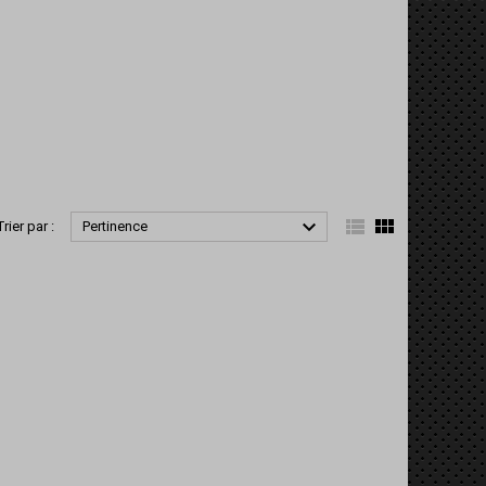



Trier par :
Pertinence