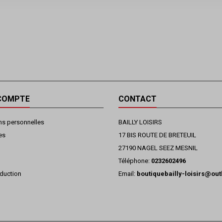
COMPTE
CONTACT
ns personnelles
BAILLY LOISIRS
es
17 BIS ROUTE DE BRETEUIL
27190 NAGEL SEEZ MESNIL
Téléphone:
0232602496
duction
Email:
boutiquebailly-loisirs@ou