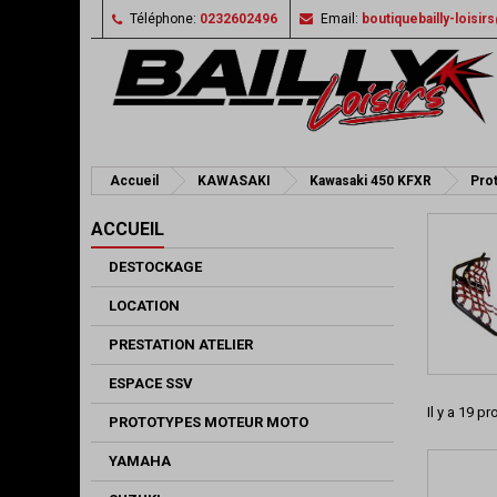
Téléphone:
0232602496
Email:
boutiquebailly-loisi
Accueil
KAWASAKI
Kawasaki 450 KFXR
Prot
ACCUEIL
DESTOCKAGE
LOCATION
PRESTATION ATELIER
ESPACE SSV
Il y a 19 pr
PROTOTYPES MOTEUR MOTO
YAMAHA