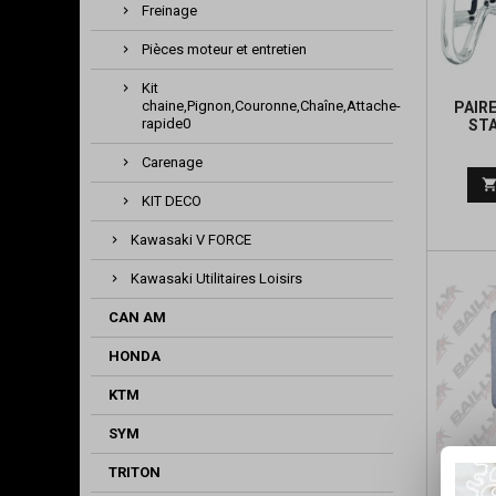
Freinage
Pièces moteur et entretien
Kit
chaine,Pignon,Couronne,Chaîne,Attache-
PAIR
rapide0
STA
Carenage
KIT DECO
Kawasaki V FORCE
Kawasaki Utilitaires Loisirs
CAN AM
HONDA
KTM
SYM
TRITON