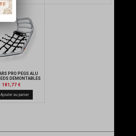
ARS PRO PEGS ALU
IEDS DEMONTABLES
AWA KFX 450
Prix
Prix
181,77 €
de
Ajouter au panier
base