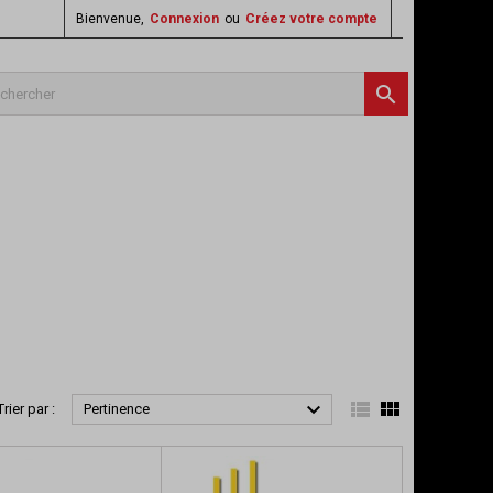
Bienvenue,
Connexion
ou
Créez votre compte




Trier par :
Pertinence