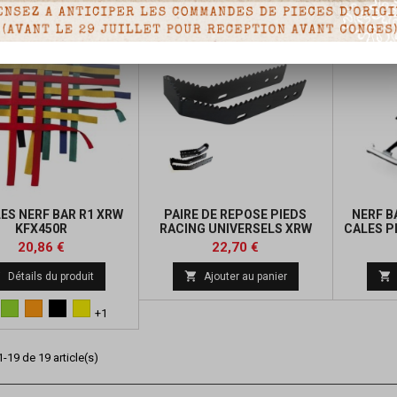
ES NERF BAR R1 XRW
PAIRE DE REPOSE PIEDS
NERF B
KFX450R
RACING UNIVERSELS XRW
CALES P
BLACK
K
Prix
Prix
Prix
20,86 €
22,70 €
de



Détails du produit
Ajouter au panier
base
eu
Vert
Orange
Noir
Jaune
+1
-19 de 19 article(s)