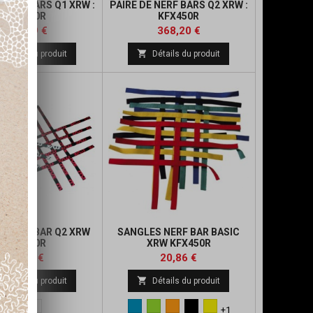
 NERF BARS Q1 XRW :
PAIRE DE NERF BARS Q2 XRW :
KFX450R
KFX450R
Prix
Prix
Prix
Prix
453,69 €
368,20 €
de
de

Détails du produit
Détails du produit
base
base
S NERF BAR Q2 XRW
SANGLES NERF BAR BASIC
KFX450R
XRW KFX450R
Prix
Prix
Prix
Prix
26,72 €
20,86 €
de
de

Détails du produit
Détails du produit
base
base
Rouge
blanc
Bleu
Vert
Orange
Noir
Jaune
+1