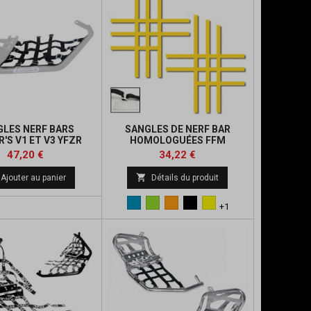
LES NERF BARS
SANGLES DE NERF BAR
'S V1 ET V3 YFZR
HOMOLOGUÉES FFM
Prix
Prix
Prix
Prix
47,20 €
34,22 €
de
de

Ajouter au panier
Détails du produit
base
base
Bleu
Vert
Orange
Noir
Jaune
+1