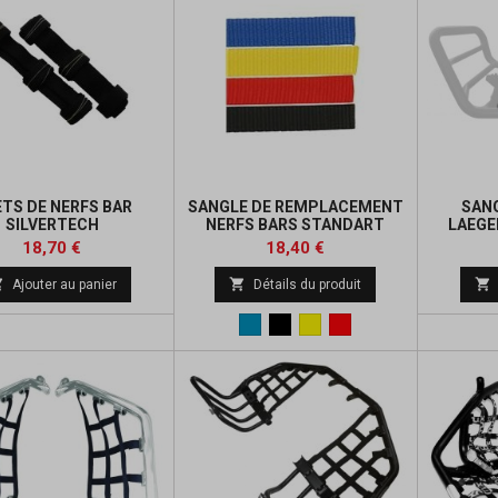
ETS DE NERFS BAR
SANGLE DE REMPLACEMENT
SANG
SILVERTECH
NERFS BARS STANDART
LAEGER
Prix
Prix
Prix
18,70 €
18,40 €
de



Ajouter au panier
Détails du produit
base
Bleu
Noir
Jaune
Rouge