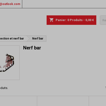
rs@outlook.com
shopping_cart
Panier:
0
Produits - 0,00 €
ection et nerf bar
Nerf bar
Nerf bar
oduits.