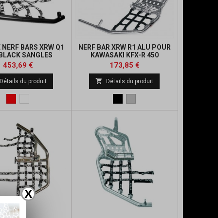
E NERF BARS XRW Q1
NERF BAR XRW R1 ALU POUR
BLACK SANGLES
KAWASAKI KFX-R 450
BLANCHES : KFX450
Prix
Prix
Prix
Prix
453,69 €
173,85 €
de
de

Détails du produit
Détails du produit
base
base
Rouge
blanc
Noir
Alu
X