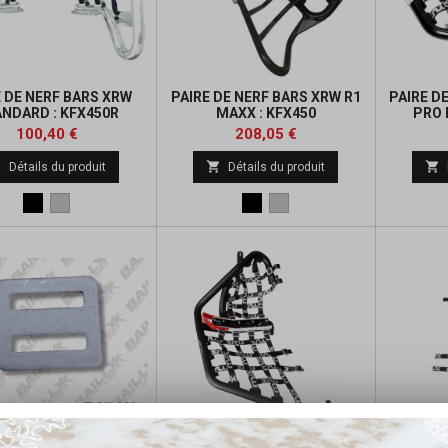
E DE NERF BARS XRW
PAIRE DE NERF BARS XRW R1
PAIRE D
NDARD : KFX450R
MAXX : KFX450
PRO 
NOIRES/
Prix
Prix
Prix
Prix
100,40 €
208,05 €
de
de



Détails du produit
Détails du produit
base
base
Noir
Alu
Noir
Alu