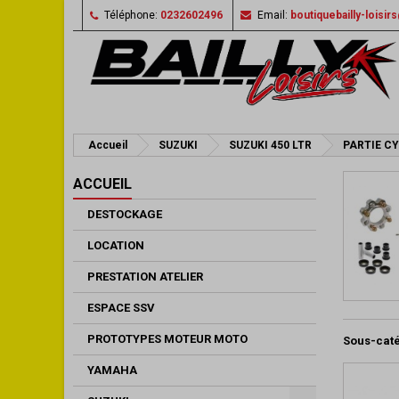
Téléphone:
0232602496
Email:
boutiquebailly-loisi
Accueil
SUZUKI
SUZUKI 450 LTR
PARTIE C
ACCUEIL
DESTOCKAGE
LOCATION
PRESTATION ATELIER
ESPACE SSV
PROTOTYPES MOTEUR MOTO
Sous-cat
YAMAHA