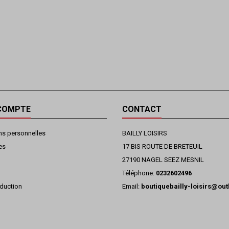
COMPTE
CONTACT
ns personnelles
BAILLY LOISIRS
es
17 BIS ROUTE DE BRETEUIL
27190 NAGEL SEEZ MESNIL
Téléphone:
0232602496
duction
Email:
boutiquebailly-loisirs@ou