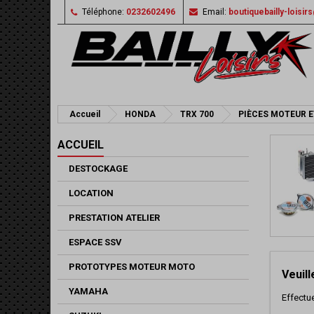
Téléphone:
0232602496
Email:
boutiquebailly-loisi
Accueil
HONDA
TRX 700
PIÈCES MOTEUR E
ACCUEIL
DESTOCKAGE
LOCATION
PRESTATION ATELIER
ESPACE SSV
PROTOTYPES MOTEUR MOTO
Veuil
YAMAHA
Effectu