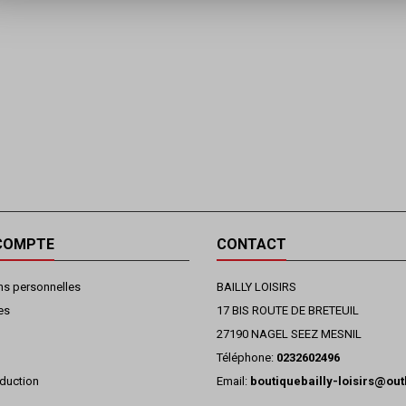
COMPTE
CONTACT
ns personnelles
BAILLY LOISIRS
es
17 BIS ROUTE DE BRETEUIL
27190 NAGEL SEEZ MESNIL
Téléphone:
0232602496
duction
Email:
boutiquebailly-loisirs@ou