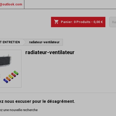
rs@outlook.com
shopping_cart
Panier:
0
Produits - 0,00 €
T ENTRETIEN
radiateur-ventilateur
radiateur-ventilateur
lez nous excuser pour le désagrément.
ez une nouvelle recherche