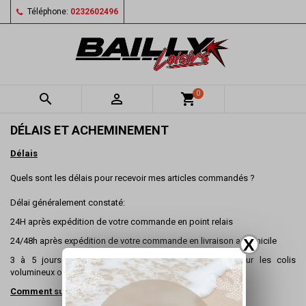
Téléphone:
0232602496
0


shopping_cart
DÉLAIS ET ACHEMINEMENT
Délais
Quels sont les délais pour recevoir mes articles commandés ?
Délai généralement constaté:
24H après expédition de votre commande en point relais
X
24/48h après expédition de votre commande en livraison a domicile
3 à 5 jours après expédition de votre commande pour les colis
volumineux ou lourds
Comment suivre votre commande ?