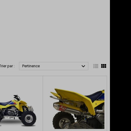



Trier par :
Pertinence