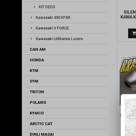
KIT DECO
SILEN
KAWA KF
Kawasaki 450 KFXR
Kawasaki V FORCE
Kawasaki Utilitaires Loisirs
CAN AM
HONDA
KTM
SYM
TRITON
POLARIS
SILEN
KYMCO
CPL KAW
ARCTIC CAT
DINLI MASAI