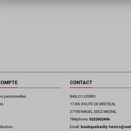
COMPTE
CONTACT
ns personnelles
BAILLY LOISIRS
es
17 BIS ROUTE DE BRETEUIL
27190 NAGEL SEEZ MESNIL
Téléphone:
0232602496
duction
Email:
boutiquebailly-loisirs@ou