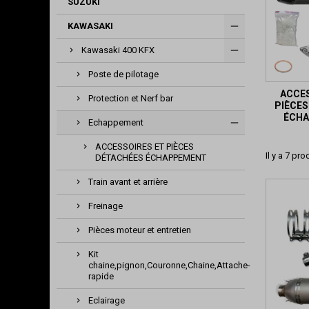
SUZUKI
KAWASAKI
Kawasaki 400 KFX
Poste de pilotage
ACCES
Protection et Nerf bar
PIÈCES
ÉCH
Echappement
ACCESSOIRES ET PIÈCES
Il y a 7 pro
DÉTACHÉES ÉCHAPPEMENT
Train avant et arrière
Freinage
Pièces moteur et entretien
Kit
chaine,pignon,Couronne,Chaine,Attache-
rapide
Eclairage