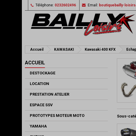
Téléphone:
0232602496
Email:
boutiquebailly-loisi
Accueil
KAWASAKI
Kawasaki 400 KFX
Echa
ACCUEIL
DESTOCKAGE
LOCATION
PRESTATION ATELIER
ESPACE SSV
PROTOTYPES MOTEUR MOTO
Sous-cat
YAMAHA