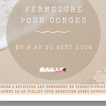
base
base
-7 de 7 article(s)