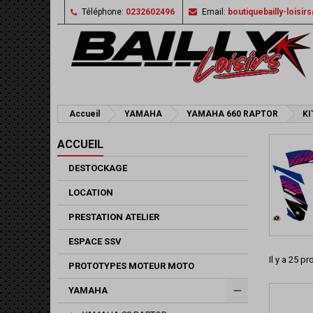
Téléphone:
0232602496
Email:
boutiquebailly-loisi
Accueil
YAMAHA
YAMAHA 660 RAPTOR
KI
ACCUEIL
DESTOCKAGE
LOCATION
PRESTATION ATELIER
ESPACE SSV
Il y a 25 pr
PROTOTYPES MOTEUR MOTO
YAMAHA