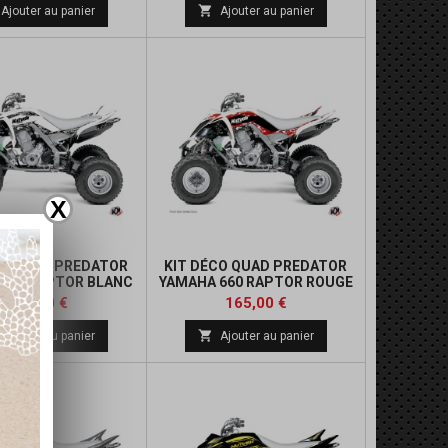

Ajouter au panier
Ajouter au panier
X
CO QUAD PREDATOR
KIT DÉCO QUAD PREDATOR
660 RAPTOR BLANC
YAMAHA 660 RAPTOR ROUGE
Prix
Prix
165,00 €
165,00 €

Ajouter au panier
Ajouter au panier