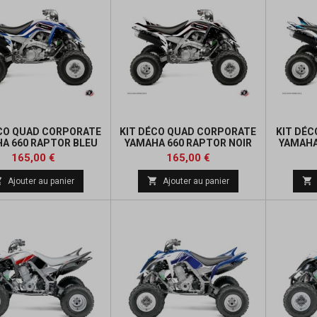
ÉCO QUAD CORPORATE
KIT DÉCO QUAD CORPORATE
KIT DÉ
A 660 RAPTOR BLEU
YAMAHA 660 RAPTOR NOIR
YAMAHA
Prix
Prix
165,00 €
165,00 €



Ajouter au panier
Ajouter au panier