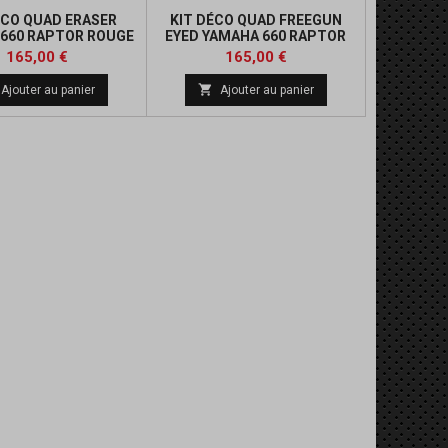
ÉCO QUAD ERASER
KIT DÉCO QUAD FREEGUN
660 RAPTOR ROUGE
EYED YAMAHA 660 RAPTOR
BLANC
BLEU
Prix
Prix
165,00 €
165,00 €

Ajouter au panier
Ajouter au panier