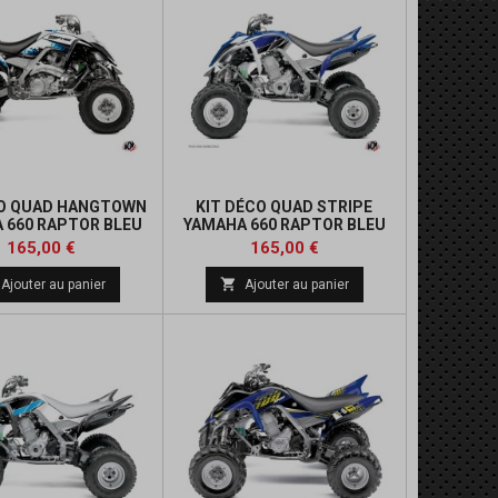
CO QUAD HANGTOWN
KIT DÉCO QUAD STRIPE
 660 RAPTOR BLEU
YAMAHA 660 RAPTOR BLEU
Prix
Prix
165,00 €
165,00 €

Ajouter au panier
Ajouter au panier