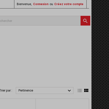
Bienvenue,
Connexion
ou
Créez votre compte




Trier par :
Pertinence