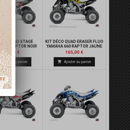
DÉCO QUAD STAGE
KIT DÉCO QUAD ERASER FLUO
 660 RAPTOR NOIR
YAMAHA 660 RAPTOR JAUNE
ROUGE
Prix
Prix
165,00 €
165,00 €

Ajouter au panier
Ajouter au panier