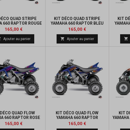
DÉCO QUAD STRIPE
KIT DÉCO QUAD STRIPE
KIT D
A 660 RAPTOR ROUGE
YAMAHA 660 RAPTOR BLEU
YAMAHA
NUIT
Prix
Prix
165,00 €
165,00 €



Ajouter au panier
Ajouter au panier
 DÉCO QUAD FLOW
KIT DÉCO QUAD FLOW
KIT 
A 660 RAPTOR ROSE
YAMAHA 660 RAPTOR
YAMAHA 
ORANGE
Prix
Prix
165,00 €
165,00 €