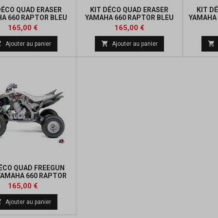
DÉCO QUAD ERASER
KIT DÉCO QUAD ERASER
KIT D
A 660 RAPTOR BLEU
YAMAHA 660 RAPTOR BLEU
YAMAHA 
ORANGE
Prix
Prix
165,00 €
165,00 €



Ajouter au panier
Ajouter au panier
DÉCO QUAD FREEGUN
YAMAHA 660 RAPTOR
ROUGE
Prix
165,00 €

Ajouter au panier