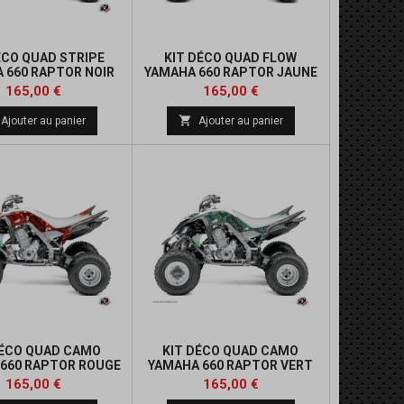
ÉCO QUAD STRIPE
KIT DÉCO QUAD FLOW
 660 RAPTOR NOIR
YAMAHA 660 RAPTOR JAUNE
Prix
Prix
165,00 €
165,00 €

Ajouter au panier
Ajouter au panier
DÉCO QUAD CAMO
KIT DÉCO QUAD CAMO
660 RAPTOR ROUGE
YAMAHA 660 RAPTOR VERT
Prix
Prix
165,00 €
165,00 €