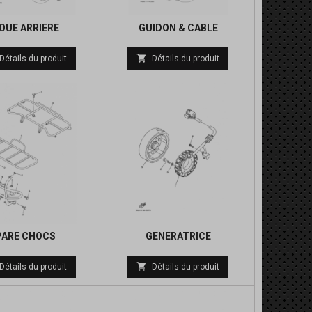
OUE ARRIERE
GUIDON & CABLE
Prix
Prix

Détails du produit
Détails du produit
de
de
base
base
PARE CHOCS
GENERATRICE
Prix
Prix

Détails du produit
Détails du produit
de
de
base
base