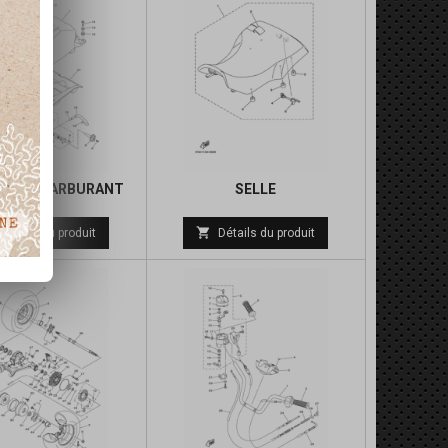
OIR A CARBURANT
SELLE
Prix
Prix

Détails du produit
Détails du produit
de
de
base
base