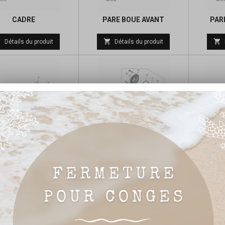
CADRE
PARE BOUE AVANT
PAR
Prix



Détails du produit
Détails du produit
de
base
BRAS ARRIERE
ARBRE DE TRANSMISSION
DIFF
Prix
Prix



Détails du produit
Détails du produit
de
de
base
base