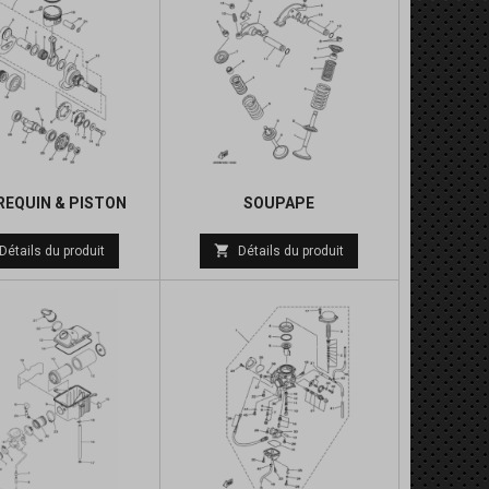
REQUIN & PISTON
SOUPAPE
Prix
Prix

Détails du produit
Détails du produit
de
de
base
base