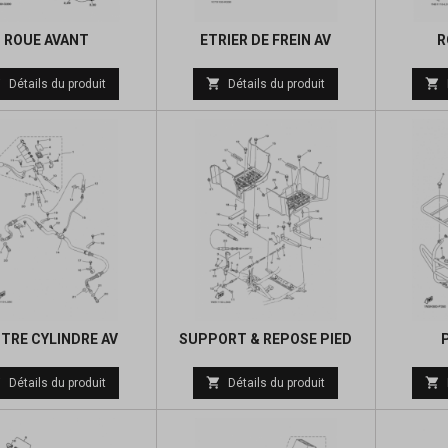
ROUE AVANT
ETRIER DE FREIN AV
R
Prix
Prix



Détails du produit
Détails du produit
de
de
base
base
TRE CYLINDRE AV
SUPPORT & REPOSE PIED
Prix
Prix



Détails du produit
Détails du produit
de
de
base
base