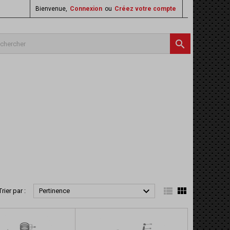
Bienvenue,
Connexion
ou
Créez votre compte




Trier par :
Pertinence