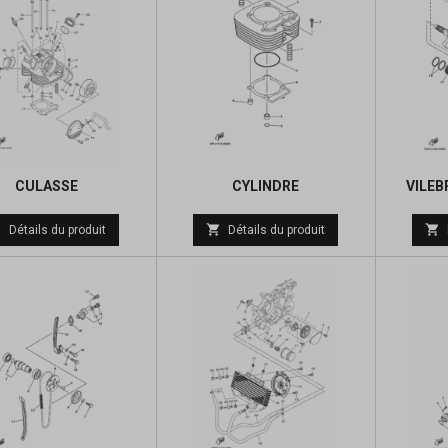
CULASSE
CYLINDRE
VILEB
Prix



Détails du produit
Détails du produit
de
base