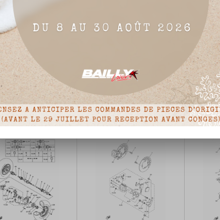
NSION AVANT & ROUE
DIRECTION
RESERV
Prix
Prix



Détails du produit
Détails du produit
de
de
base
base