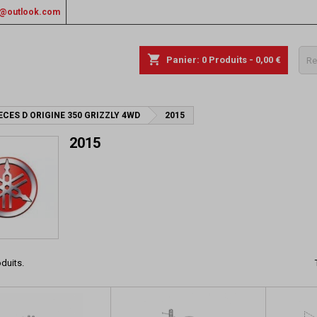
rs@outlook.com
shopping_cart
Panier:
0
Produits - 0,00 €
ECES D ORIGINE 350 GRIZZLY 4WD
2015
2015
oduits.