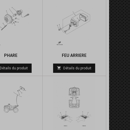
PHARE
FEU ARRIERE
Prix
Prix

Détails du produit
Détails du produit
de
de
base
base