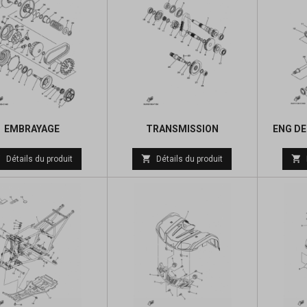
EMBRAYAGE
TRANSMISSION
ENG DE
Prix
Prix



Détails du produit
Détails du produit
de
de
base
base