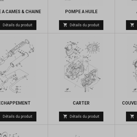
 A CAMES & CHAINE
POMPE A HUILE
Prix
Prix



Détails du produit
Détails du produit
de
de
base
base
ECHAPPEMENT
CARTER
COUVER
Prix
Prix



Détails du produit
Détails du produit
de
de
base
base