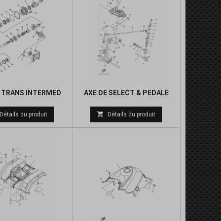
 TRANS INTERMED
AXE DE SELECT & PEDALE
Prix
Prix

Détails du produit
Détails du produit
de
de
base
base