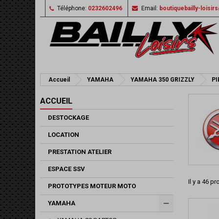
Téléphone:
0232602496
Email:
boutiquebailly-loisi
Accueil
YAMAHA
YAMAHA 350 GRIZZLY
PI
ACCUEIL
DESTOCKAGE
LOCATION
PRESTATION ATELIER
ESPACE SSV
Il y a 46 pr
PROTOTYPES MOTEUR MOTO
YAMAHA