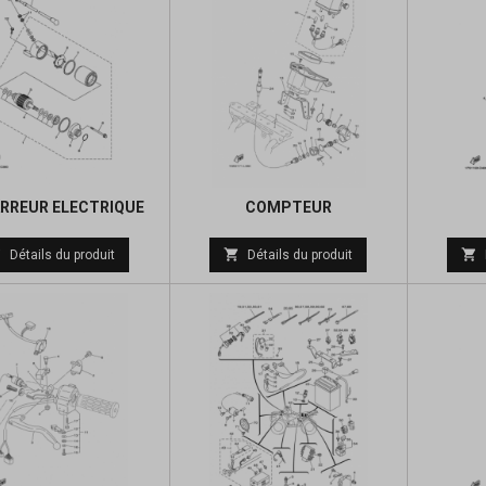
RREUR ELECTRIQUE
COMPTEUR
Prix
Prix



Détails du produit
Détails du produit
de
de
base
base