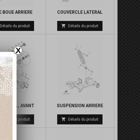
E BOUE ARRIERE
COUVERCLE LATERAL

Détails du produit
Détails du produit
X
ERENTIEL, AVANT
SUSPENSION ARRIERE
Prix
Prix

Détails du produit
Détails du produit
de
de
base
base