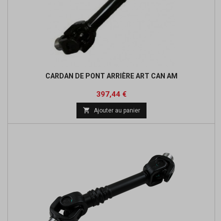
CARDAN DE PONT ARRIÈRE ART CAN AM
Prix
Prix
397,44 €
de

Ajouter au panier
base