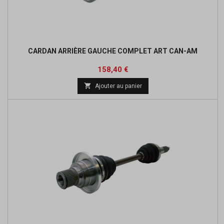
CARDAN ARRIÈRE GAUCHE COMPLET ART CAN-AM
Prix
Prix
158,40 €
de

Ajouter au panier
base