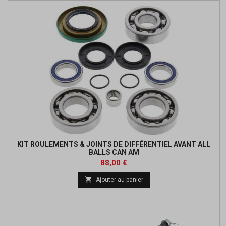
KIT ROULEMENTS & JOINTS DE DIFFÉRENTIEL AVANT ALL
BALLS CAN AM
Prix
Prix
88,00 €
de

Ajouter au panier
base