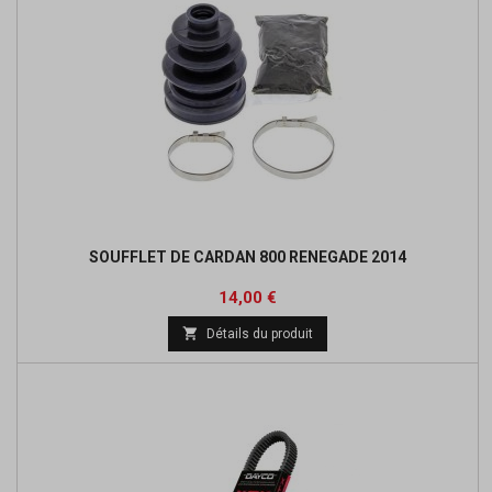
SOUFFLET DE CARDAN 800 RENEGADE 2014
Prix
Prix
14,00 €
de

Détails du produit
base