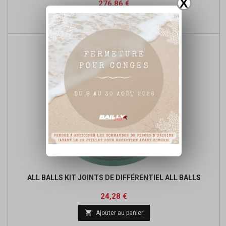
X
Prix
Prix
276,86 €
de

Ajouter au panier
base
ALL BALLS KIT JOINTS DE DIFFÉRENTIEL ALL BALLS
Prix
Prix
24,28 €
de

Ajouter au panier
base