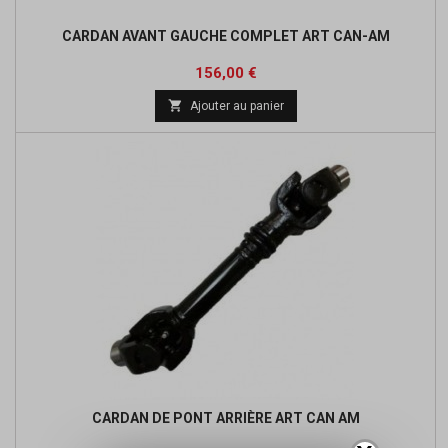
CARDAN AVANT GAUCHE COMPLET ART CAN-AM
Prix
Prix
156,00 €
de

Ajouter au panier
base
CARDAN DE PONT ARRIÈRE ART CAN AM