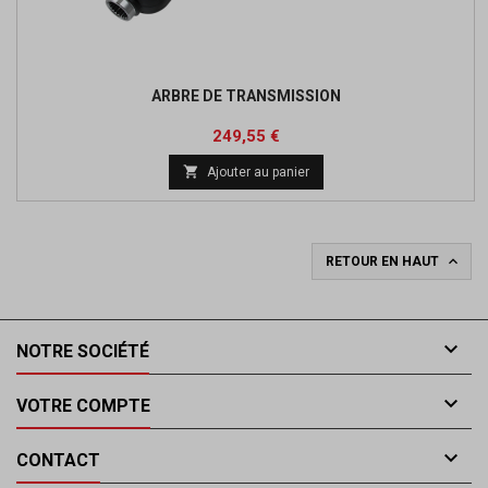
ARBRE DE TRANSMISSION
Prix
Prix
249,55 €
de

Ajouter au panier
base

RETOUR EN HAUT

NOTRE SOCIÉTÉ

VOTRE COMPTE

CONTACT