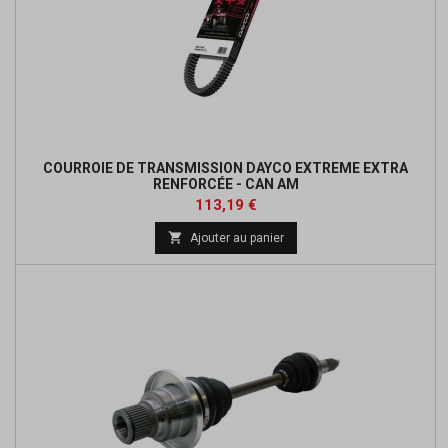
COURROIE DE TRANSMISSION DAYCO EXTREME EXTRA
RENFORCÉE - CAN AM
Prix
Prix
113,19 €
de

Ajouter au panier
base