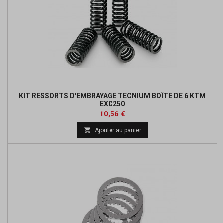
KIT RESSORTS D'EMBRAYAGE TECNIUM BOÎTE DE 6 KTM
EXC250
Prix
Prix
10,56 €
de

Ajouter au panier
base