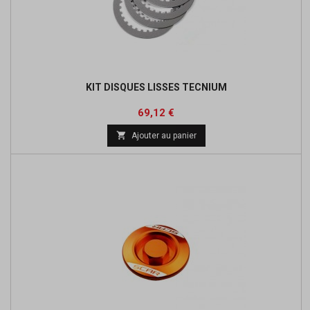
KIT DISQUES LISSES TECNIUM
Prix
Prix
69,12 €
de

Ajouter au panier
base