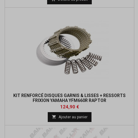
base
KIT RENFORCÉ DISQUES GARNIS & LISSES + RESSORTS
FRIXION YAMAHA YFM660R RAPTOR
Prix
124,90 €

Ajouter au panier