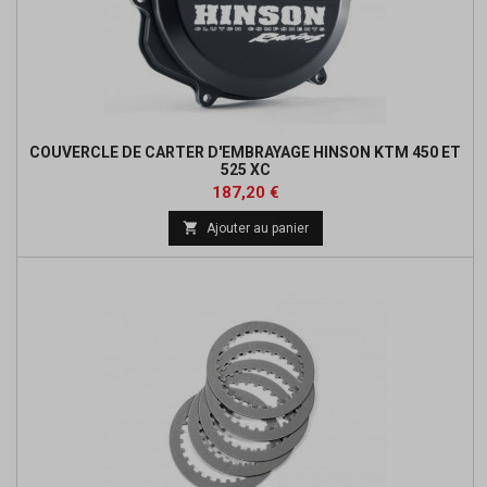
COUVERCLE DE CARTER D'EMBRAYAGE HINSON KTM 450 ET
525 XC
Prix
Prix
187,20 €
de

Ajouter au panier
base