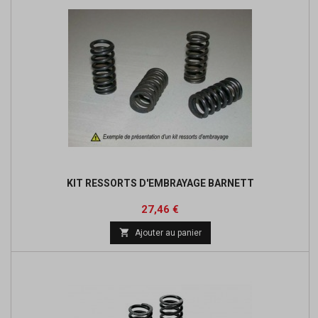
KIT RESSORTS D'EMBRAYAGE BARNETT
Prix
Prix
27,46 €
de

Ajouter au panier
base