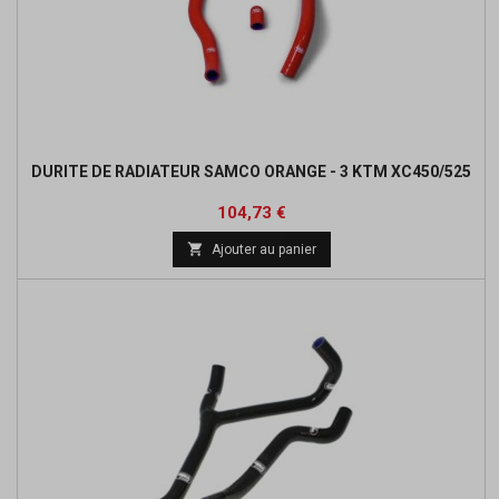
DURITE DE RADIATEUR SAMCO ORANGE - 3 KTM XC450/525
Prix
Prix
104,73 €
de

Ajouter au panier
base