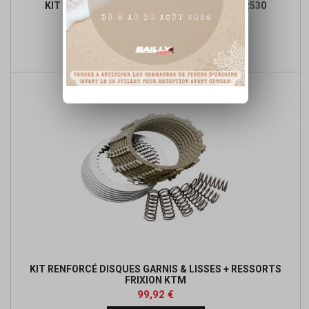
KIT DISQUES GARNIS NEWFREN - KTM EXC-R530
Prix
Prix
117,12 €
de

Ajouter au panier
base
KIT RENFORCÉ DISQUES GARNIS & LISSES + RESSORTS
FRIXION KTM
Prix
Prix
99,92 €