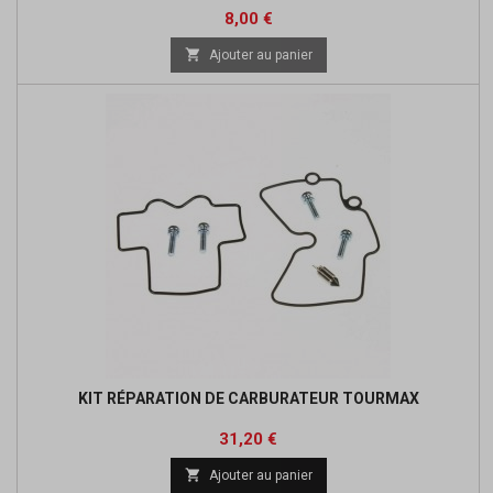
Prix
8,00 €

Ajouter au panier
KIT RÉPARATION DE CARBURATEUR TOURMAX
Prix
31,20 €

Ajouter au panier