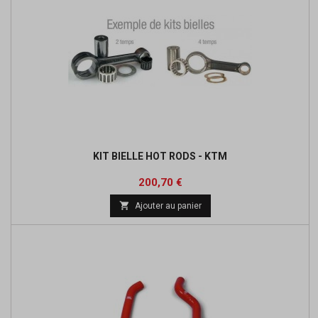
KIT BIELLE HOT RODS - KTM
Prix
Prix
200,70 €
de

Ajouter au panier
base