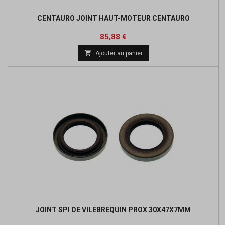
CENTAURO JOINT HAUT-MOTEUR CENTAURO
Prix
Prix
85,88 €
de

Ajouter au panier
base
JOINT SPI DE VILEBREQUIN PROX 30X47X7MM