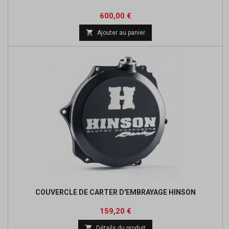
Prix
600,00 €

Ajouter au panier
COUVERCLE DE CARTER D'EMBRAYAGE HINSON
Prix
Prix
159,20 €
de

Détails du produit