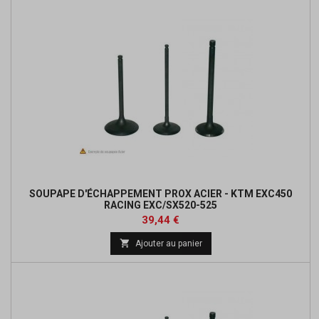
SOUPAPE D'ÉCHAPPEMENT PROX ACIER - KTM EXC450
RACING EXC/SX520-525
Prix
Prix
39,44 €
de

Ajouter au panier
base