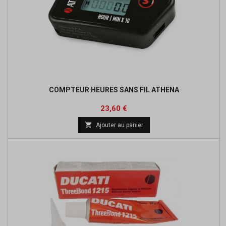
COMPTEUR HEURES SANS FIL ATHENA
Prix
Prix
23,60 €
de

Ajouter au panier
base