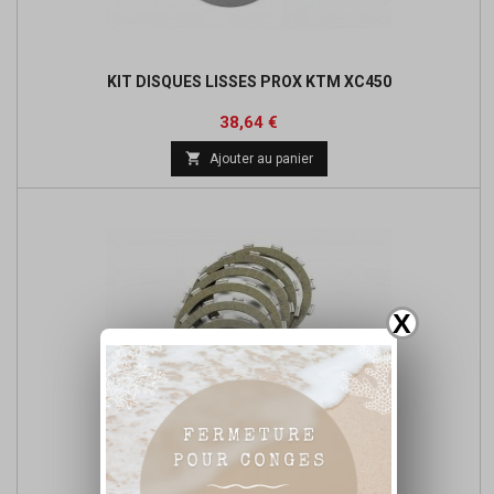
KIT DISQUES LISSES PROX KTM XC450
Prix
Prix
38,64 €
de

Ajouter au panier
base
X