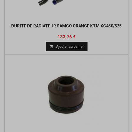
DURITE DE RADIATEUR SAMCO ORANGE KTM XC450/525
Prix
Prix
133,76 €
de

Ajouter au panier
base