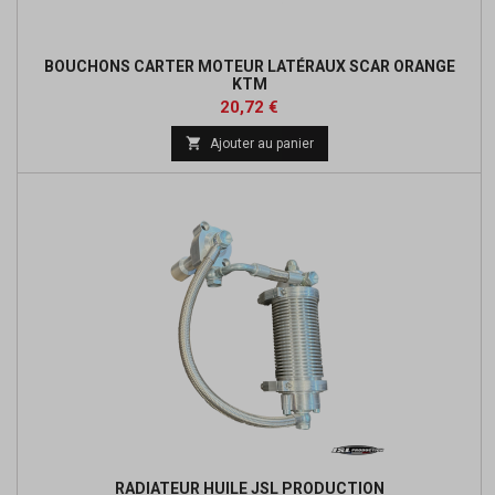
BOUCHONS CARTER MOTEUR LATÉRAUX SCAR ORANGE
KTM
Prix
Prix
20,72 €
de

Ajouter au panier
base
RADIATEUR HUILE JSL PRODUCTION