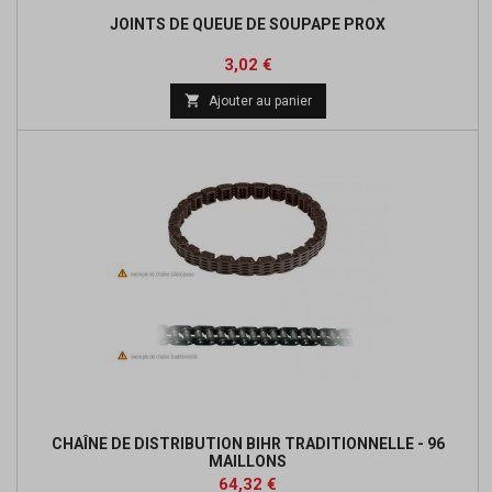
JOINTS DE QUEUE DE SOUPAPE PROX
Prix
Prix
3,02 €
de

Ajouter au panier
base
CHAÎNE DE DISTRIBUTION BIHR TRADITIONNELLE - 96
MAILLONS
Prix
Prix
64,32 €