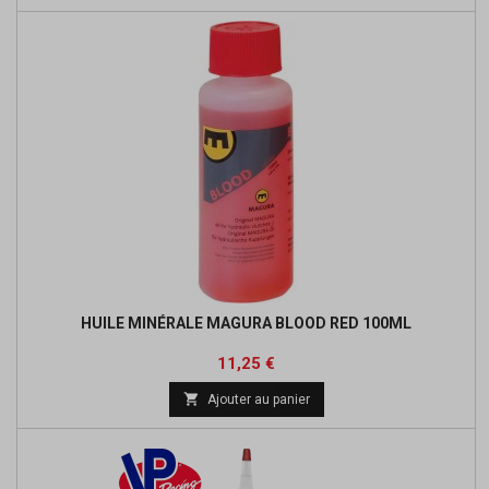
HUILE MINÉRALE MAGURA BLOOD RED 100ML
Prix
Prix
11,25 €
de

Ajouter au panier
base