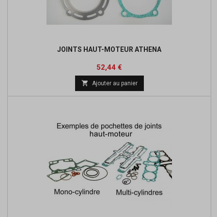
JOINTS HAUT-MOTEUR ATHENA
Prix
Prix
52,44 €
de

Ajouter au panier
base