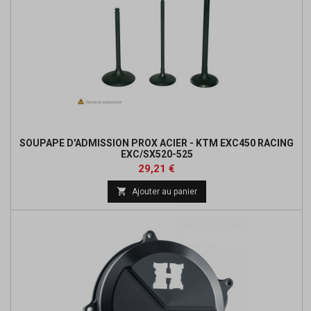
SOUPAPE D'ADMISSION PROX ACIER - KTM EXC450 RACING
EXC/SX520-525
Prix
Prix
29,21 €
de

Ajouter au panier
base