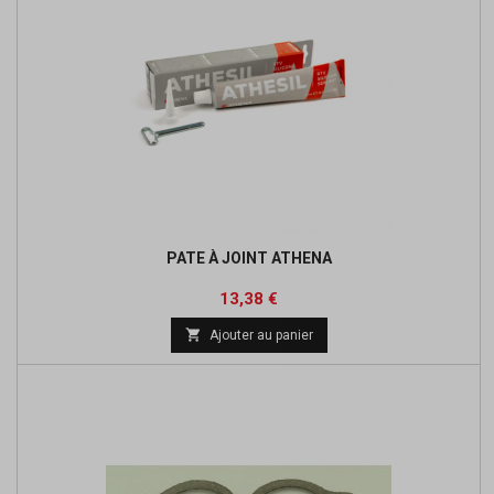
PATE À JOINT ATHENA
Prix
Prix
13,38 €
de

Ajouter au panier
base