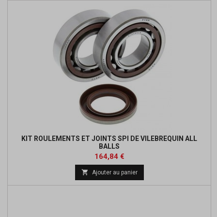
KIT ROULEMENTS ET JOINTS SPI DE VILEBREQUIN ALL
BALLS
Prix
Prix
164,84 €
de

Ajouter au panier
base