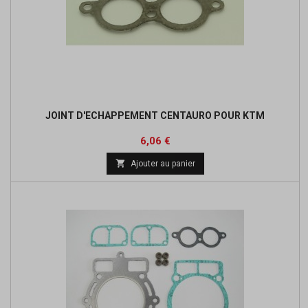
JOINT D'ECHAPPEMENT CENTAURO POUR KTM
Prix
Prix
6,06 €
de

Ajouter au panier
base