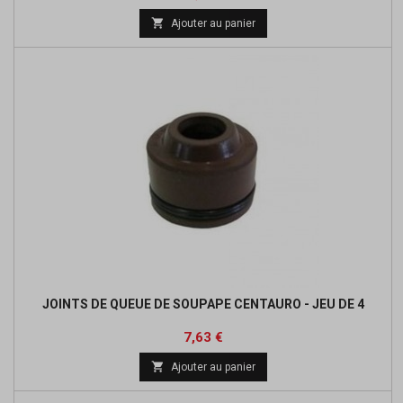
de

Ajouter au panier
base
JOINTS DE QUEUE DE SOUPAPE CENTAURO - JEU DE 4
Prix
Prix
7,63 €
de

Ajouter au panier
base