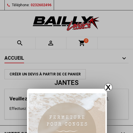
Téléphone:
0232602496
0


shopping_cart
ACCUEIL
CRÉER UN DEVIS À PARTIR DE CE PANIER
JANTES
X
Veuillez nous excuser pour le désagrément.
Effectuez une nouvelle recherche