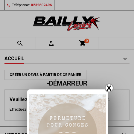
Téléphone:
0232602496
0


shopping_cart
ACCUEIL
CRÉER UN DEVIS À PARTIR DE CE PANIER
-DÉMARREUR
X
Veuillez nous excuser pour le désagrément.
Effectuez une nouvelle recherche