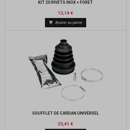
KIT 20 RIVETS INOX + FORET
Prix
13,14 €

Ajouter au panier
SOUFFLET DE CARDAN UNIVERSEL
Prix
Prix
23,41 €