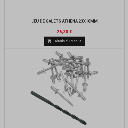
JEU DE GALETS ATHENA 23X18MM
Prix
26,30 €

Détails du produit