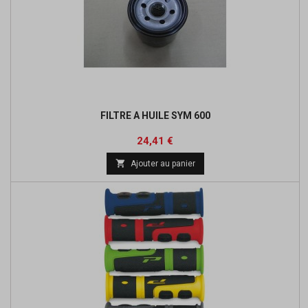
FILTRE A HUILE SYM 600
Prix
24,41 €

Ajouter au panier