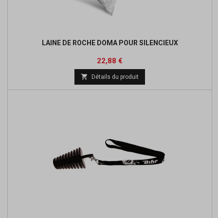
LAINE DE ROCHE DOMA POUR SILENCIEUX
Prix
Prix
22,88 €
de

Détails du produit
base