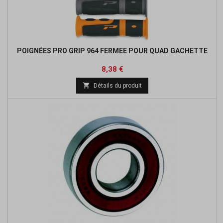
POIGNÉES PRO GRIP 964 FERMEE POUR QUAD GACHETTE
Prix
Prix
8,38 €
de

Détails du produit
base