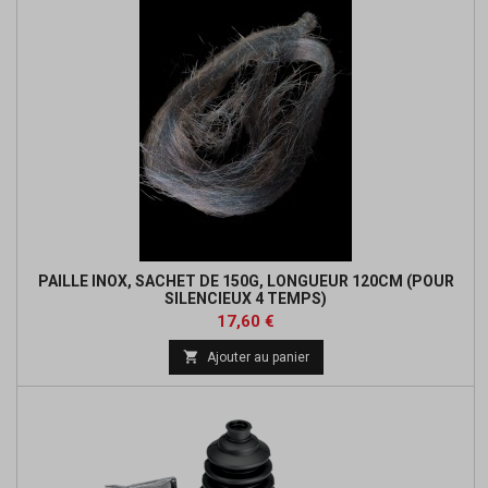
PAILLE INOX, SACHET DE 150G, LONGUEUR 120CM (POUR
SILENCIEUX 4 TEMPS)
Prix
Prix
17,60 €
de

Ajouter au panier
base