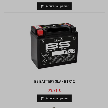

Ajouter au panier
BS BATTERY SLA - BTX12
Prix
Prix
73,71 €
de

Ajouter au panier
base