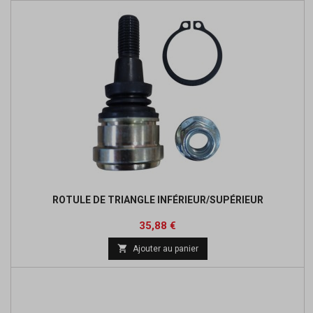
ROTULE DE TRIANGLE INFÉRIEUR/SUPÉRIEUR
Prix
Prix
35,88 €
de

Ajouter au panier
base