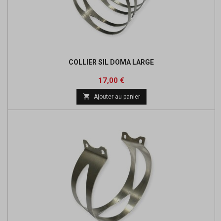
COLLIER SIL DOMA LARGE
Prix
Prix
17,00 €
de

Ajouter au panier
base