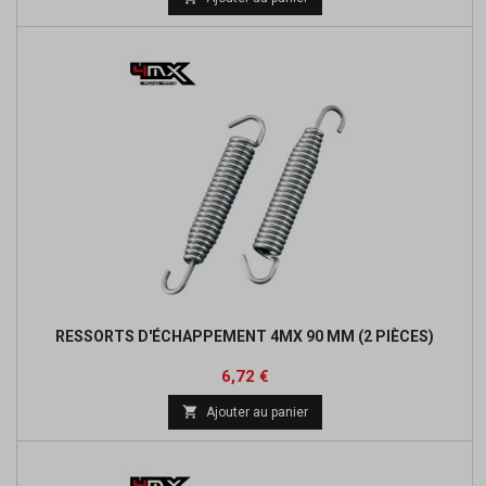
base
RESSORTS D'ÉCHAPPEMENT 4MX 90 MM (2 PIÈCES)
Prix
Prix
6,72 €
de

Ajouter au panier
base