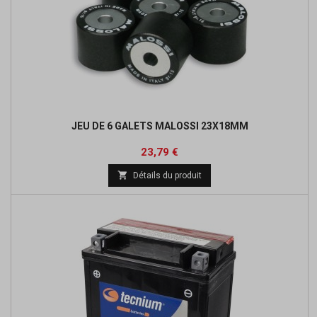
JEU DE 6 GALETS MALOSSI 23X18MM
Prix
23,79 €

Détails du produit