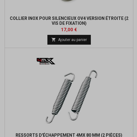
COLLIER INOX POUR SILENCIEUX OV4 VERSION ÉTROITE (2
VIS DE FIXATION)
Prix
Prix
17,00 €
de

Ajouter au panier
base
RESSORTS D'ÉCHAPPEMENT 4MX 80 MM (2 PIÈCES)