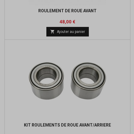
ROULEMENT DE ROUE AVANT
Prix
Prix
48,00 €
de

Ajouter au panier
base
KIT ROULEMENTS DE ROUE AVANT/ARRIERE