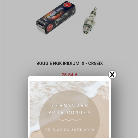
BOUGIE NGK IRIDIUM IX - CR8EIX
X
Prix
Prix
25,54 €
de

Ajouter au panier
base