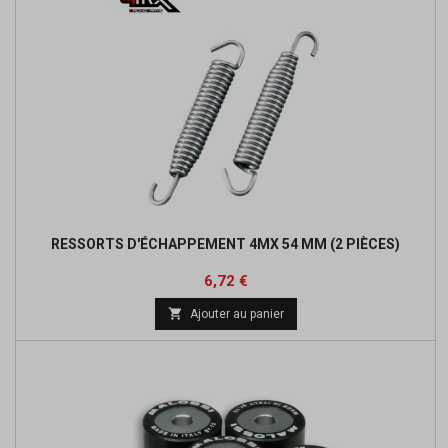
RESSORTS D'ÉCHAPPEMENT 4MX 54 MM (2 PIÈCES)
Prix
Prix
6,72 €
de

Ajouter au panier
base