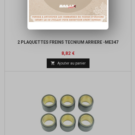
2 PLAQUETTES FREINS TECNIUM ARRIERE -ME347
Prix
Prix
8,82 €
de

Ajouter au panier
base