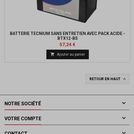
BATTERIE TECNIUM SANS ENTRETIEN AVEC PACK ACIDE -
BTX12-BS
Prix
57,24 €

Ajouter au panier

RETOUR EN HAUT

NOTRE SOCIÉTÉ

VOTRE COMPTE

CONTACT