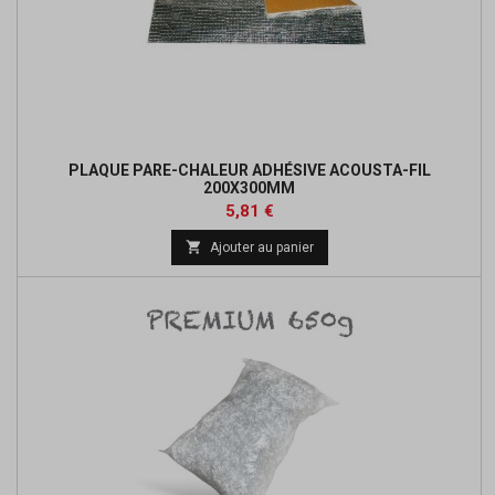
PLAQUE PARE-CHALEUR ADHÉSIVE ACOUSTA-FIL
200X300MM
Prix
Prix
5,81 €
de

Ajouter au panier
base