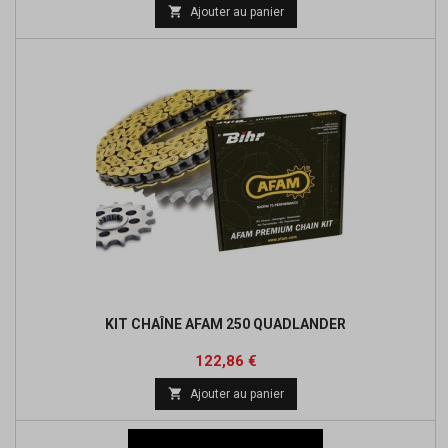
de

Ajouter au panier
base
KIT CHAÎNE AFAM 250 QUADLANDER
Prix
122,86 €

Ajouter au panier