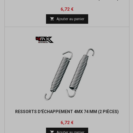
Prix
Prix
6,72 €
de

Ajouter au panier
base
RESSORTS D'ÉCHAPPEMENT 4MX 74 MM (2 PIÈCES)
Prix
Prix
6,72 €
de

Ajouter au panier