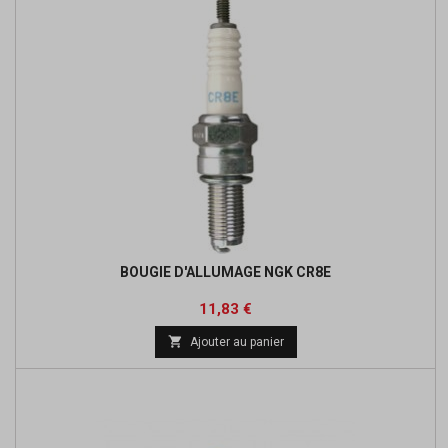
BOUGIE D'ALLUMAGE NGK CR8E
Prix
Prix
11,83 €
de

Ajouter au panier
base