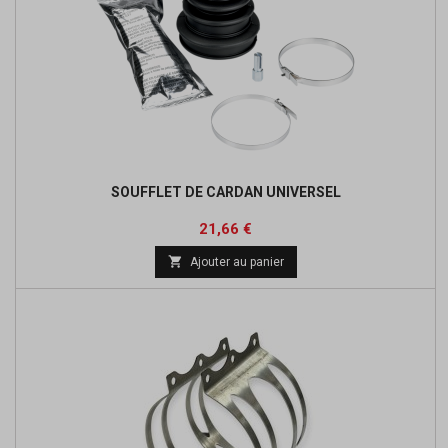
SOUFFLET DE CARDAN UNIVERSEL
Prix
Prix
21,66 €
de

Ajouter au panier
base