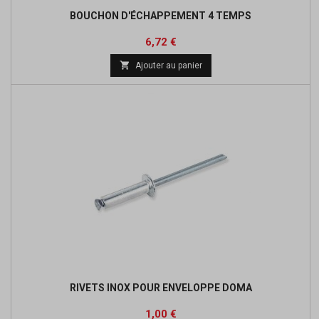
BOUCHON D'ÉCHAPPEMENT 4 TEMPS
Prix
Prix
6,72 €
de

Ajouter au panier
base
RIVETS INOX POUR ENVELOPPE DOMA
Prix
1,00 €