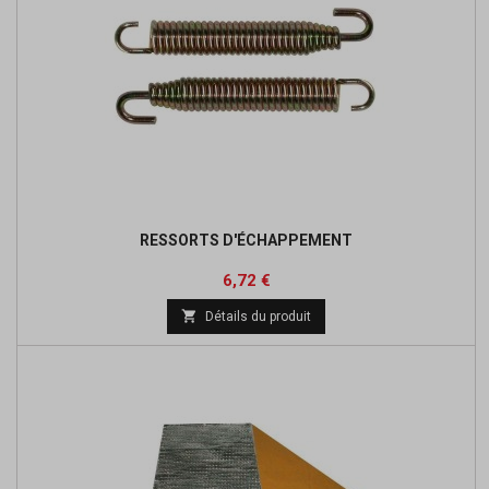
RESSORTS D'ÉCHAPPEMENT
Prix
Prix
6,72 €
de

Détails du produit
base