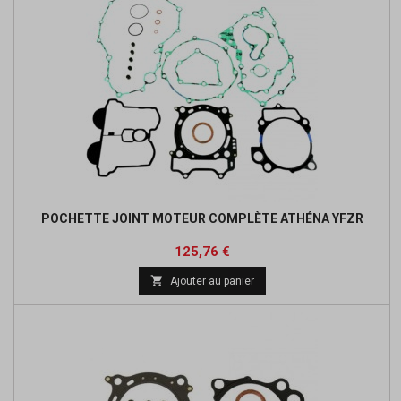
POCHETTE JOINT MOTEUR COMPLÈTE ATHÉNA YFZR
Prix
Prix
125,76 €
de

Ajouter au panier
base