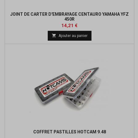
JOINT DE CARTER D'EMBRAYAGE CENTAURO YAMAHA YFZ
450R
Prix
Prix
14,21 €
de

Ajouter au panier
base
COFFRET PASTILLES HOTCAM 9.48