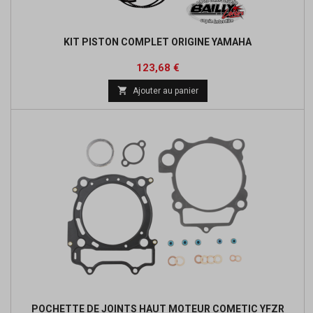
KIT PISTON COMPLET ORIGINE YAMAHA
Prix
Prix
123,68 €
de

Ajouter au panier
base
POCHETTE DE JOINTS HAUT MOTEUR COMETIC YFZR