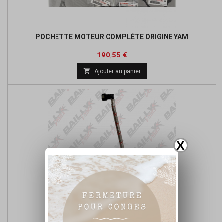
POCHETTE MOTEUR COMPLÈTE ORIGINE YAM
Prix
Prix
190,55 €
de

Ajouter au panier
base
X