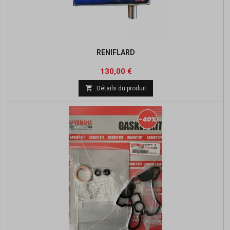
RENIFLARD
Prix
130,00 €

Détails du produit