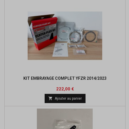
KIT EMBRAYAGE COMPLET YFZR 2014/2023
Prix
Prix
222,00 €
de

Ajouter au panier
base