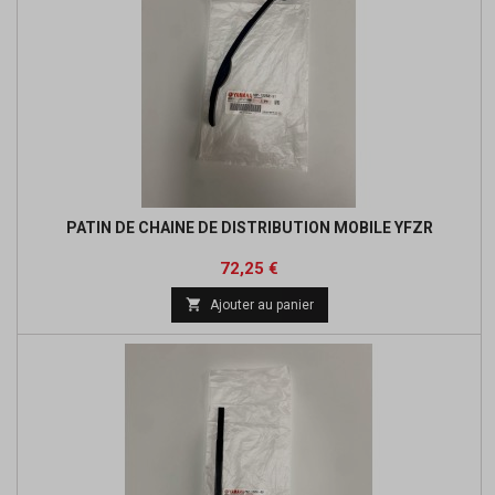
PATIN DE CHAINE DE DISTRIBUTION MOBILE YFZR
Prix
Prix
72,25 €
de

Ajouter au panier
base