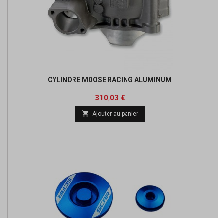
CYLINDRE MOOSE RACING ALUMINUM
Prix
Prix
310,03 €
de

Ajouter au panier
base