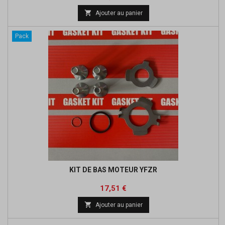
de

Ajouter au panier
base
Pack
KIT DE BAS MOTEUR YFZR
Prix
Prix
17,51 €
de

Ajouter au panier
base