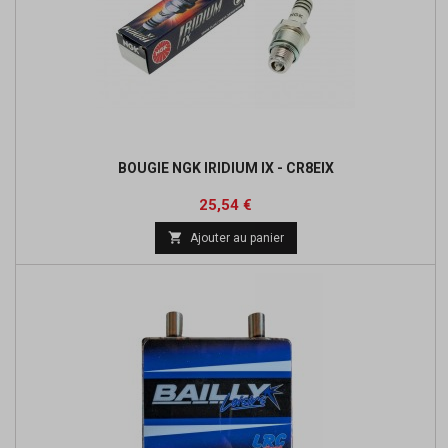
BOUGIE NGK IRIDIUM IX - CR8EIX
Prix
Prix
25,54 €
de

Ajouter au panier
base