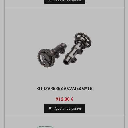
base
KIT D’ARBRES À CAMES GYTR
Prix
Prix
912,00 €
de

Ajouter au panier
base