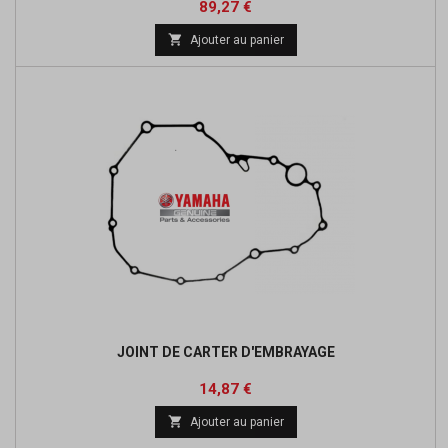
Prix
Prix
89,27 €
de

Ajouter au panier
base
JOINT DE CARTER D'EMBRAYAGE
Prix
Prix
14,87 €
de

Ajouter au panier
base