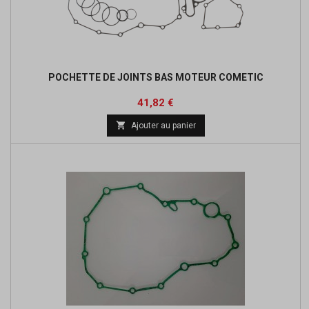
POCHETTE DE JOINTS BAS MOTEUR COMETIC
Prix
Prix
41,82 €
de

Ajouter au panier
base