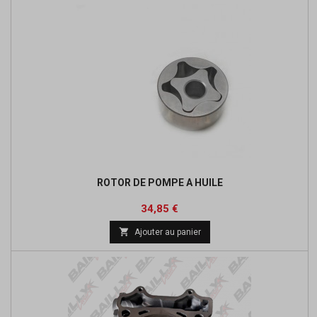
ROTOR DE POMPE A HUILE
Prix
Prix
34,85 €
de

Ajouter au panier
base