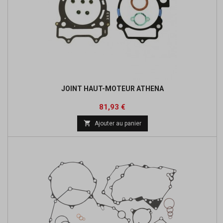
JOINT HAUT-MOTEUR ATHENA
Prix
Prix
81,93 €
de

Ajouter au panier
base