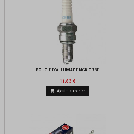
BOUGIE D'ALLUMAGE NGK CR8E
Prix
Prix
11,83 €
de

Ajouter au panier
base