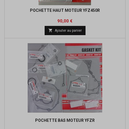
POCHETTE HAUT MOTEUR YFZ450R
Prix
Prix
90,00 €
de

Ajouter au panier
base
POCHETTE BAS MOTEUR YFZR