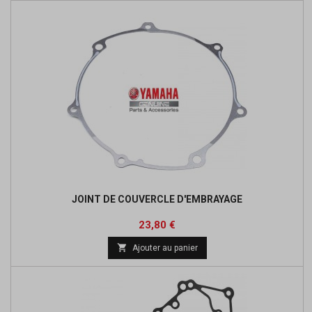
JOINT DE COUVERCLE D'EMBRAYAGE
Prix
Prix
23,80 €
de

Ajouter au panier
base