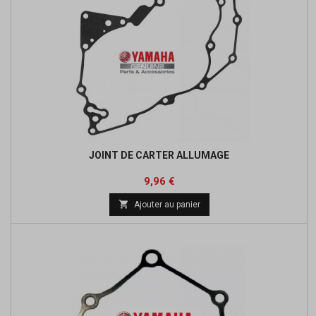
JOINT DE CARTER ALLUMAGE
Prix
Prix
9,96 €
de

Ajouter au panier
base