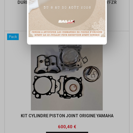
DURITE ESSENCE RESERVOIR GROS VOLUME YFZR
Prix
41,00 €

Ajouter au panier
Pack
KIT CYLINDRE PISTON JOINT ORIGINE YAMAHA
Prix
Prix
600,40 €