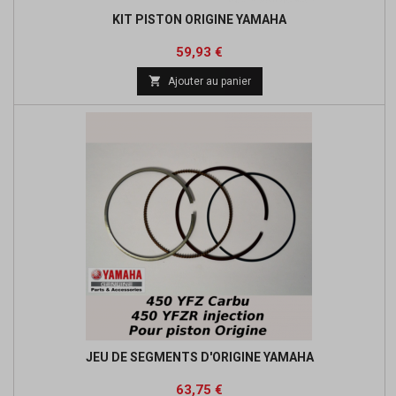
KIT PISTON ORIGINE YAMAHA
Prix
Prix
59,93 €
de

Ajouter au panier
base
JEU DE SEGMENTS D'ORIGINE YAMAHA
Prix
Prix
63,75 €