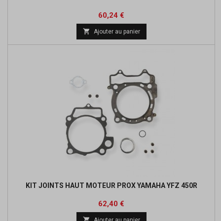
Prix
Prix
60,24 €
de

Ajouter au panier
base
KIT JOINTS HAUT MOTEUR PROX YAMAHA YFZ 450R
Prix
Prix
62,40 €
de

Ajouter au panier