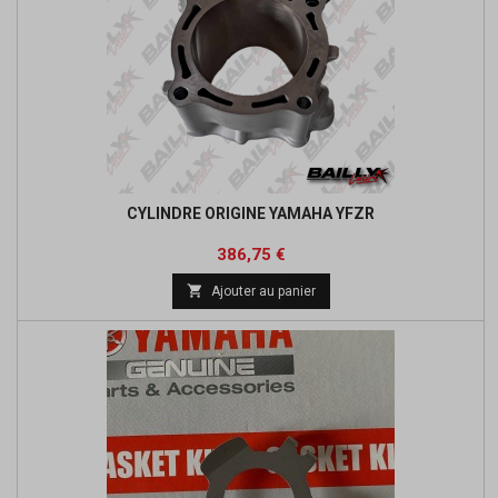
CYLINDRE ORIGINE YAMAHA YFZR
Prix
Prix
386,75 €
de

Ajouter au panier
base