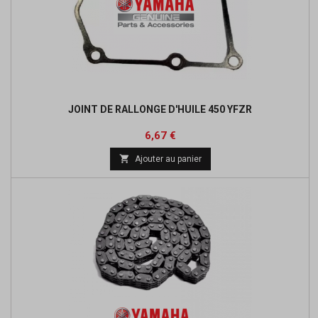
JOINT DE RALLONGE D'HUILE 450 YFZR
Prix
Prix
6,67 €
de

Ajouter au panier
base