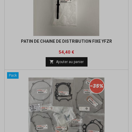
PATIN DE CHAINE DE DISTRIBUTION FIXE YFZR
Prix
Prix
54,40 €
de

Ajouter au panier
base
Pack