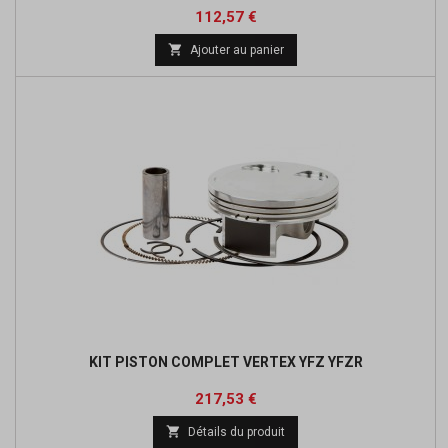
Prix
Prix
112,57 €
de

Ajouter au panier
base
KIT PISTON COMPLET VERTEX YFZ YFZR
Prix
Prix
217,53 €
de

Détails du produit