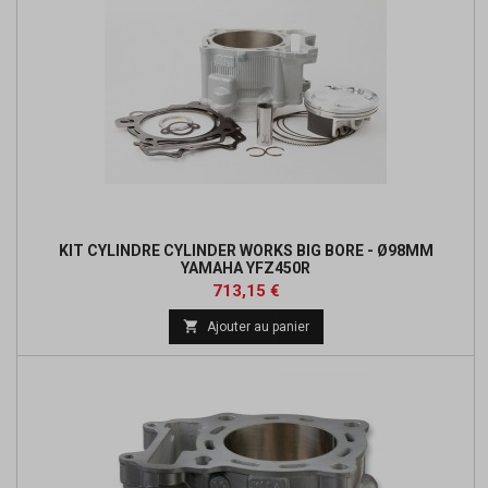
KIT CYLINDRE CYLINDER WORKS BIG BORE - Ø98MM
YAMAHA YFZ450R
Prix
Prix
713,15 €
de

Ajouter au panier
base