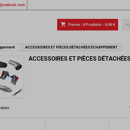
rs@outlook.com
shopping_cart
Panier:
0
Produits - 0,00 €
appement
ACCESSOIRES ET PIÈCES DÉTACHÉES ÉCHAPPEMENT
ACCESSOIRES ET PIÈCES DÉTACHÉ
oduits.