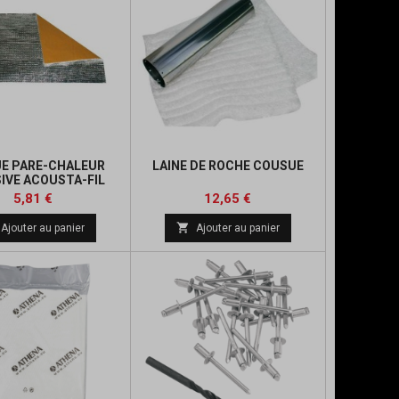
E PARE-CHALEUR
LAINE DE ROCHE COUSUE
IVE ACOUSTA-FIL
200X300MM
Prix
Prix
Prix
Prix
5,81 €
12,65 €
de
de

Ajouter au panier
Ajouter au panier
base
base