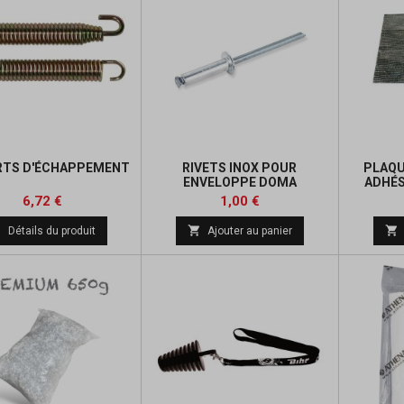
RTS D'ÉCHAPPEMENT
RIVETS INOX POUR
PLAQU
ENVELOPPE DOMA
ADHÉS
Prix
Prix
Prix
6,72 €
1,00 €
de



Détails du produit
Ajouter au panier
base