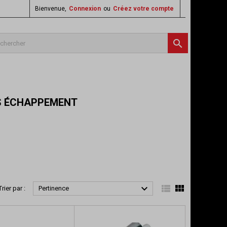
Bienvenue,
Connexion
ou
Créez votre compte

ES ÉCHAPPEMENT



Trier par :
Pertinence