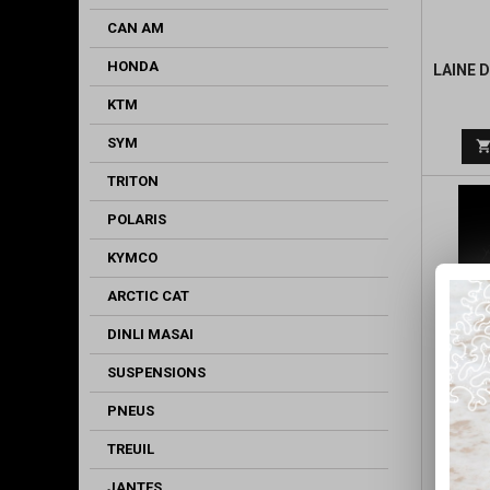
CAN AM
HONDA
LAINE 
KTM
SYM
TRITON
POLARIS
KYMCO
ARCTIC CAT
DINLI MASAI
SUSPENSIONS
PNEUS
PAIL
150G
TREUIL
(POUR 
JANTES