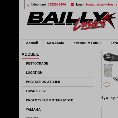
Téléphone:
0232602496
Email:
boutiquebailly-loisi
Accueil
KAWASAKI
Kawasaki V FORCE
Ech
ACCUEIL
DESTOCKAGE
LOCATION
PRESTATION ATELIER
ESPACE SSV
Il y a 15 pr
PROTOTYPES MOTEUR MOTO
YAMAHA