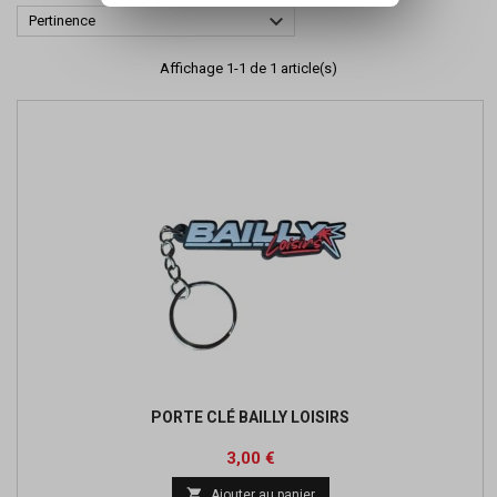

Pertinence
Affichage 1-1 de 1 article(s)
PORTE CLÉ BAILLY LOISIRS
Prix
3,00 €

Ajouter au panier