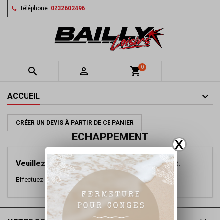
Téléphone:
0232602496
0


shopping_cart
ACCUEIL
CRÉER UN DEVIS À PARTIR DE CE PANIER
ECHAPPEMENT
X
Veuillez nous excuser pour le désagrément.
Effectuez une nouvelle recherche