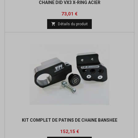
CHAINE DID VX3 X-RING ACIER
Prix
Prix
73,01 €
de

Détails du produit
base
KIT COMPLET DE PATINS DE CHAINE BANSHEE
Prix
Prix
152,15 €