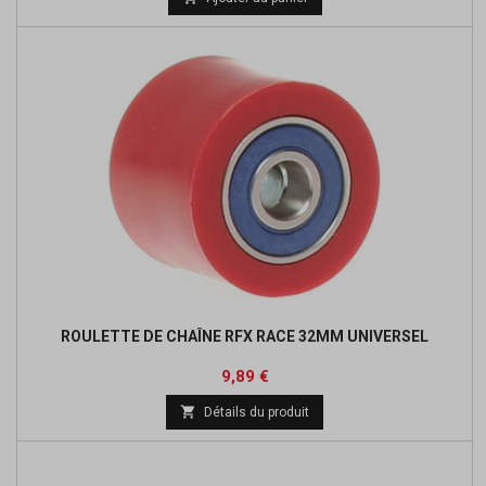
ROULETTE DE CHAÎNE RFX RACE 32MM UNIVERSEL
Prix
Prix
9,89 €
de

Détails du produit
base