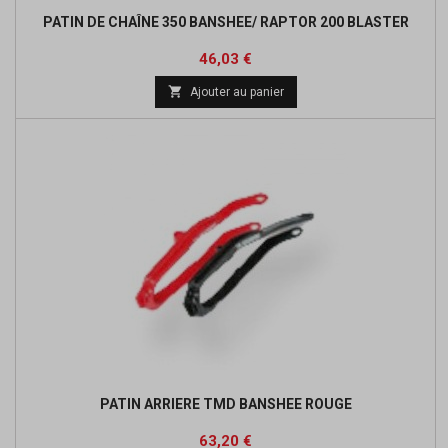
PATIN DE CHAÎNE 350 BANSHEE/ RAPTOR 200 BLASTER
Prix
Prix
46,03 €
de

Ajouter au panier
base
PATIN ARRIERE TMD BANSHEE ROUGE
Prix
Prix
63,20 €