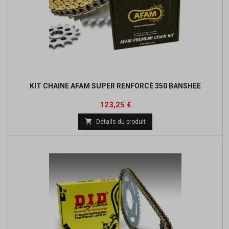
KIT CHAINE AFAM SUPER RENFORCÉ 350 BANSHEE
Prix
Prix
123,25 €
de

Détails du produit
base