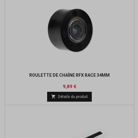
ROULETTE DE CHAÎNE RFX RACE 34MM
Prix
Prix
9,89 €
de

Détails du produit
base