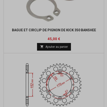
BAGUE ET CIRCLIP DE PIGNON DE KICK 350 BANSHEE
Prix
45,00 €

Ajouter au panier