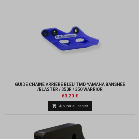
GUIDE CHAINE ARRIERE BLEU TMD YAMAHA BANSHEE
/BLASTER / 350R / 350 WARRIOR
Prix
Prix
63,20 €
de

Ajouter au panier
base