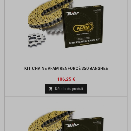
KIT CHAINE AFAM RENFORCÉ 350 BANSHEE
Prix
Prix
106,25 €
de

Détails du produit
base