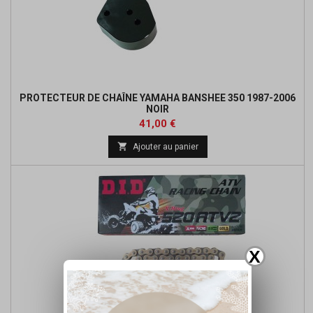
PROTECTEUR DE CHAÎNE YAMAHA BANSHEE 350 1987-2006
NOIR
Prix
41,00 €

Ajouter au panier
X