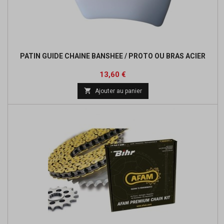
PATIN GUIDE CHAINE BANSHEE / PROTO OU BRAS ACIER
Prix
Prix
13,60 €
de

Ajouter au panier
base