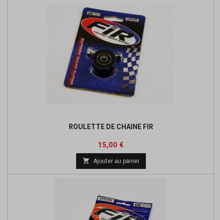
ROULETTE DE CHAINE FIR
Prix
15,00 €

Ajouter au panier