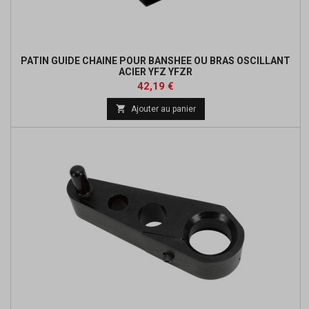
PATIN GUIDE CHAINE POUR BANSHEE OU BRAS OSCILLANT
ACIER YFZ YFZR
Prix
Prix
42,19 €
de

Ajouter au panier
base