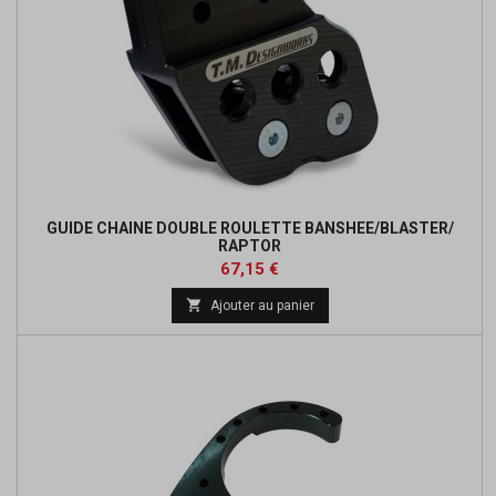
GUIDE CHAINE DOUBLE ROULETTE BANSHEE/BLASTER/
RAPTOR
Prix
Prix
67,15 €
de

Ajouter au panier
base