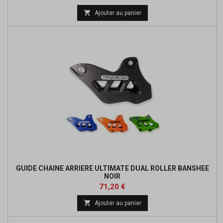
de

Ajouter au panier
base
GUIDE CHAINE ARRIERE ULTIMATE DUAL ROLLER BANSHEE
NOIR
Prix
Prix
71,20 €
de

Ajouter au panier
base