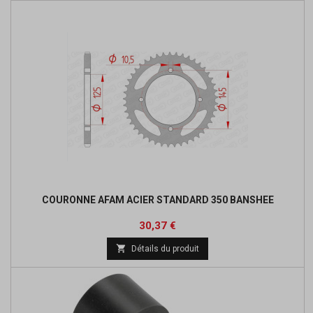
COURONNE AFAM ACIER STANDARD 350 BANSHEE
Prix
Prix
30,37 €
de

Détails du produit
base