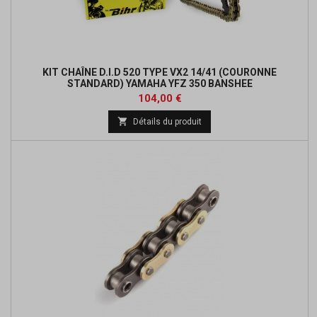
KIT CHAÎNE D.I.D 520 TYPE VX2 14/41 (COURONNE
STANDARD) YAMAHA YFZ 350 BANSHEE
Prix
Prix
104,00 €
de

Détails du produit
base