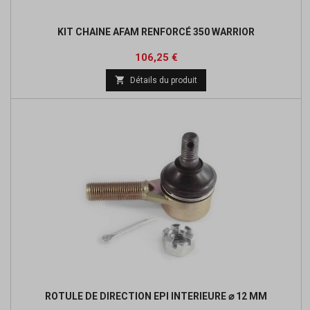
KIT CHAINE AFAM RENFORCÉ 350 WARRIOR
Prix
Prix
106,25 €
de

Détails du produit
base
ROTULE DE DIRECTION EPI INTERIEURE ⌀ 12 MM