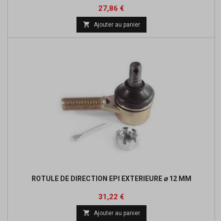
Prix
27,86 €

Ajouter au panier
ROTULE DE DIRECTION EPI EXTERIEURE ⌀ 12 MM
Prix
31,22 €

Ajouter au panier