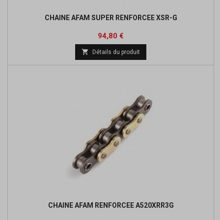
CHAINE AFAM SUPER RENFORCEE XSR-G
Prix
Prix
94,80 €
de

Détails du produit
base
CHAINE AFAM RENFORCEE A520XRR3G