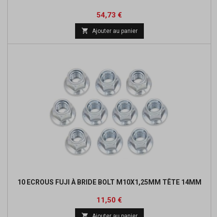
Prix
Prix
54,73 €
de

Ajouter au panier
base
10 ECROUS FUJI À BRIDE BOLT M10X1,25MM TÊTE 14MM
Prix
11,50 €

Ajouter au panier