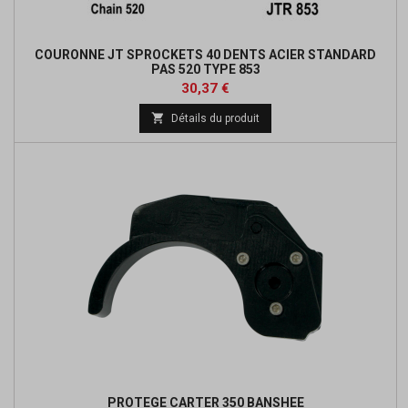
COURONNE JT SPROCKETS 40 DENTS ACIER STANDARD
PAS 520 TYPE 853
Prix
Prix
30,37 €
de

Détails du produit
base
PROTEGE CARTER 350 BANSHEE