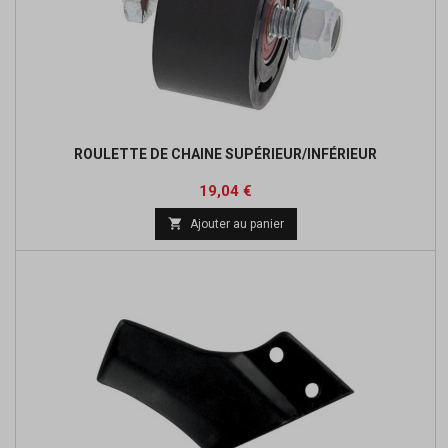
ROULETTE DE CHAINE SUPÉRIEUR/INFÉRIEUR
Prix
Prix
19,04 €
de

Ajouter au panier
base