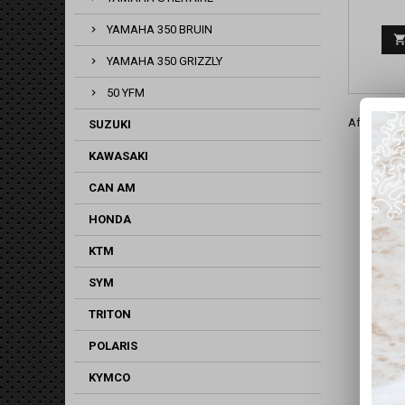
YAMAHA 350 BRUIN
YAMAHA 350 GRIZZLY
50 YFM
Affichage 1
SUZUKI
KAWASAKI
CAN AM
HONDA
KTM
SYM
TRITON
POLARIS
KYMCO