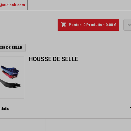
rs@outlook.com
shopping_cart
Panier:
0
Produits - 0,00 €
SE DE SELLE
HOUSSE DE SELLE
oduits.