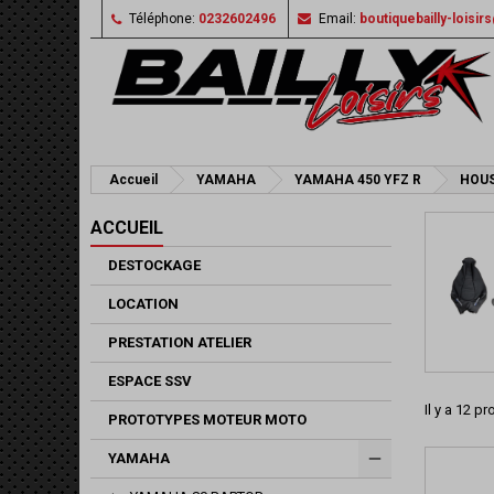
Téléphone:
0232602496
Email:
boutiquebailly-loisi
Accueil
YAMAHA
YAMAHA 450 YFZ R
HOUS
ACCUEIL
DESTOCKAGE
LOCATION
PRESTATION ATELIER
ESPACE SSV
Il y a 12 pr
PROTOTYPES MOTEUR MOTO
YAMAHA