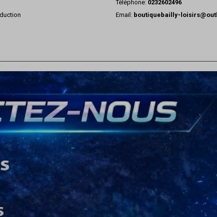
Téléphone:
0232602496
duction
Email:
boutiquebailly-loisirs@ou