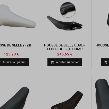
SE DE SELLE YFZR
HOUSSE DE SELLE QUAD-
HOUSSE
TECH SUPER-G HUMP
Prix
Prix
Prix
Prix
125,23 €
245,65 €
de
de



Ajouter au panier
Ajouter au panier
base
base