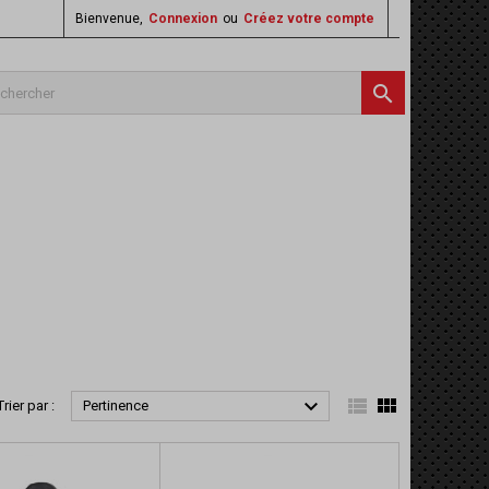
Bienvenue,
Connexion
ou
Créez votre compte




Trier par :
Pertinence