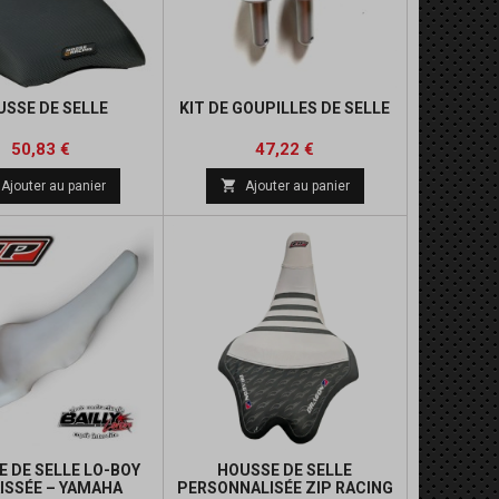
USSE DE SELLE
KIT DE GOUPILLES DE SELLE
Prix
Prix
Prix
50,83 €
47,22 €
de

Ajouter au panier
Ajouter au panier
base
 DE SELLE LO-BOY
HOUSSE DE SELLE
ISSÉE – YAMAHA
PERSONNALISÉE ZIP RACING