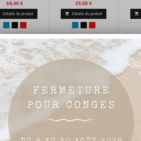
Prix
Prix
Prix
68,40 €
29,00 €
de



Détails du produit
Détails du produit
base
Bleu
Noir
Rouge
Bleu
Noir
Rouge
-12 de 12 article(s)