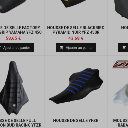
E DE SELLE FACTORY
HOUSSE DE SELLE BLACKBIRD
HO
 GRIP YAMAHA YFZ 450
PYRAMID NOIR YFZ 450R
R
Prix
Prix
Prix
Prix
58,65 €
43,68 €
de
de



Ajouter au panier
Ajouter au panier
base
base
SE DE SELLE FULL
HOUSSE DE SELLE YFZR
MOUSSE
ON BUD RACING YFZR
RABA