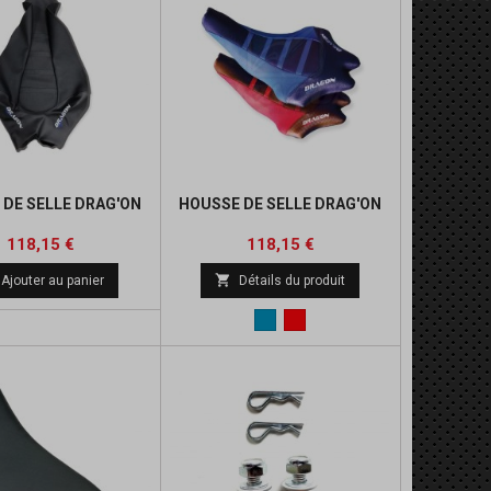
 DE SELLE DRAG'ON
HOUSSE DE SELLE DRAG'ON
Prix
Prix
Prix
Prix
118,15 €
118,15 €
de
de

Ajouter au panier
Détails du produit
base
base
Bleu
Rouge