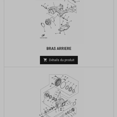
BRAS ARRIERE

Détails du produit