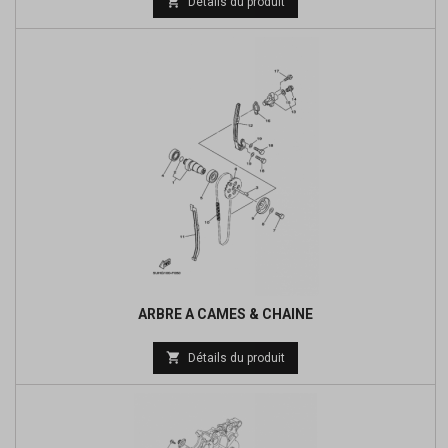

Détails du produit
de
base
ARBRE A CAMES & CHAINE
Prix

Détails du produit
de
base