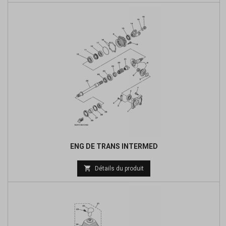
base
ENG DE TRANS INTERMED
Prix

Détails du produit
de
base