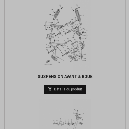
SUSPENSION AVANT & ROUE
Prix

Détails du produit
de
base