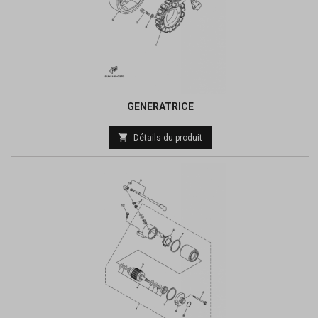
GENERATRICE
Prix

Détails du produit
de
base