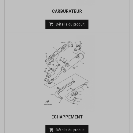
CARBURATEUR
Prix

Détails du produit
de
base
ECHAPPEMENT
Prix

Détails du produit