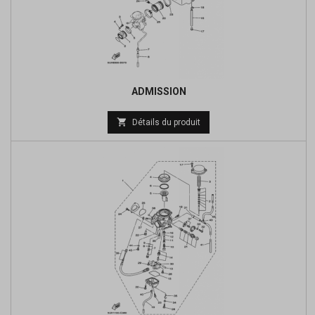
ADMISSION
Prix

Détails du produit
de
base