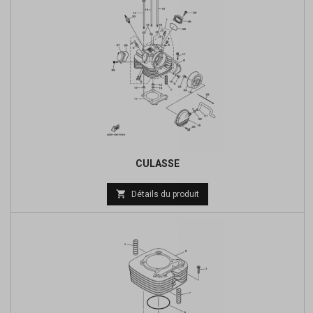
CULASSE
Prix

Détails du produit
de
base