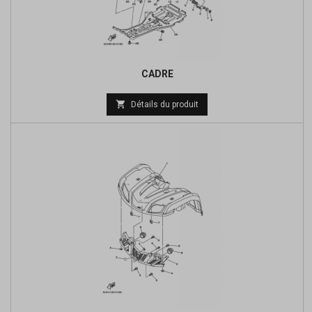
CADRE
Prix

Détails du produit
de
base