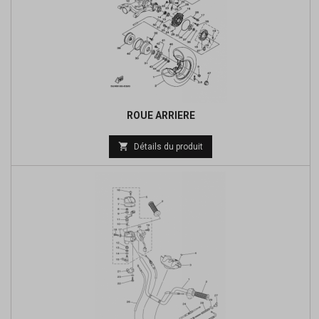
ROUE ARRIERE
Prix

Détails du produit
de
base