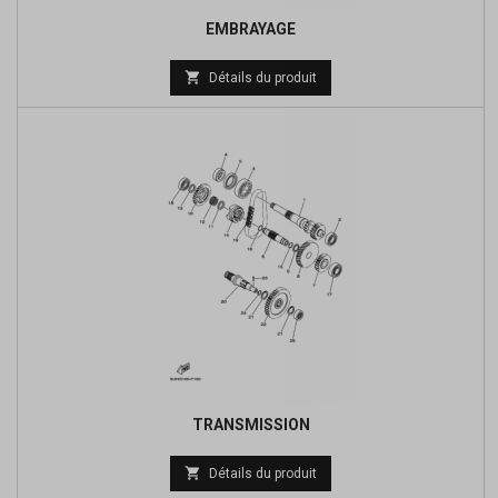
EMBRAYAGE
Prix

Détails du produit
de
base
TRANSMISSION
Prix

Détails du produit
de