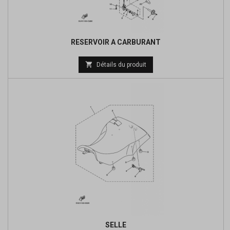
RESERVOIR A CARBURANT
Prix

Détails du produit
de
base
SELLE