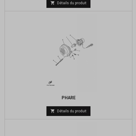
Prix

Détails du produit
de
base
PHARE
Prix

Détails du produit
de
base