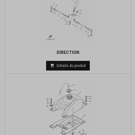
DIRECTION
Prix

Détails du produit
de
base