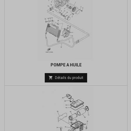
POMPE A HUILE
Prix

Détails du produit
de
base