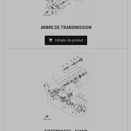
ARBRE DE TRANSMISSION
Prix

Détails du produit
de
base