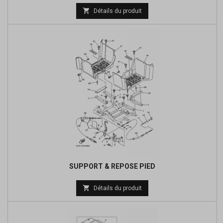
Prix

Détails du produit
de
base
SUPPORT & REPOSE PIED
Prix

Détails du produit
de
base