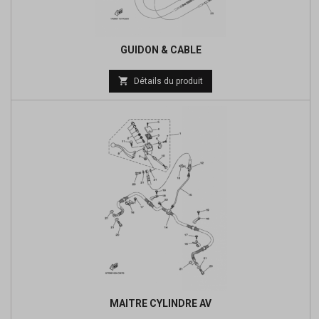
GUIDON & CABLE
Prix

Détails du produit
de
base
MAITRE CYLINDRE AV