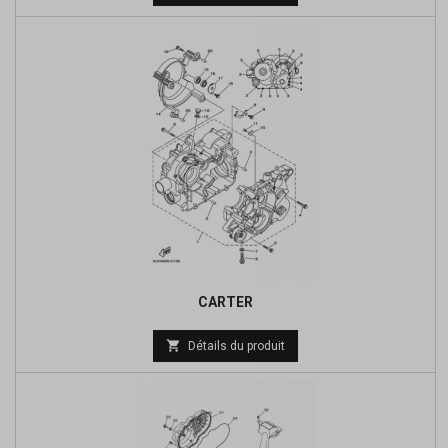
de
base
CARTER
Prix

Détails du produit
de
base