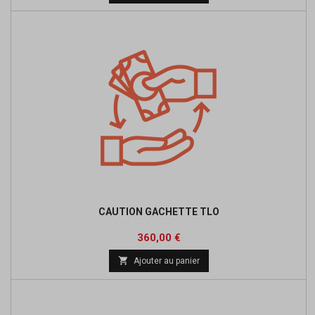
CAUTION GACHETTE TLO
Prix
360,00 €

Ajouter au panier