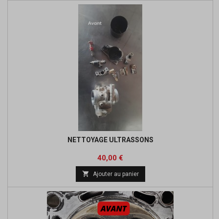
NETTOYAGE ULTRASSONS
Prix
40,00 €

Ajouter au panier