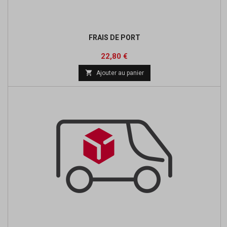
FRAIS DE PORT
Prix
22,80 €

Ajouter au panier