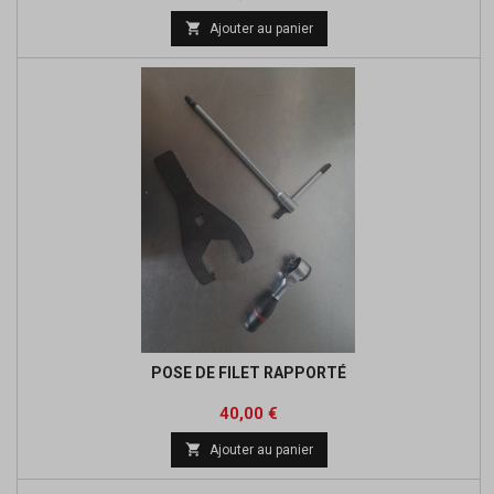

Ajouter au panier
POSE DE FILET RAPPORTÉ
Prix
40,00 €

Ajouter au panier