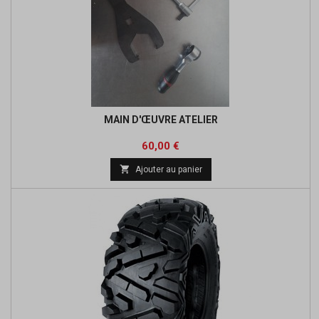
MAIN D'ŒUVRE ATELIER
Prix
60,00 €

Ajouter au panier