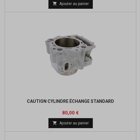

Ajouter au panier
CAUTION CYLINDRE ÉCHANGE STANDARD
Prix
80,00 €

Ajouter au panier