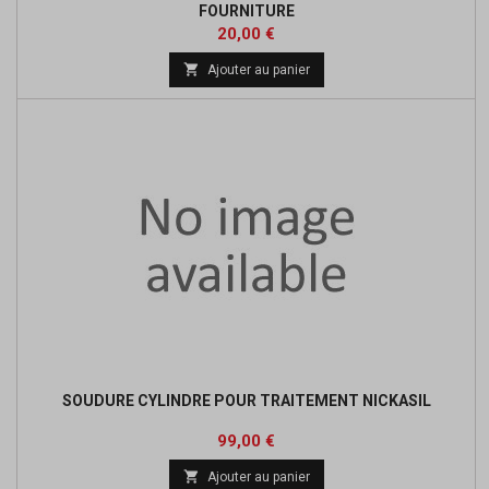
FOURNITURE
Prix
20,00 €

Ajouter au panier
SOUDURE CYLINDRE POUR TRAITEMENT NICKASIL
Prix
99,00 €

Ajouter au panier