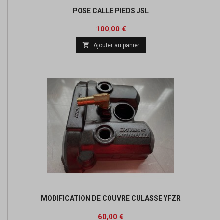
POSE CALLE PIEDS JSL
Prix
100,00 €

Ajouter au panier
MODIFICATION DE COUVRE CULASSE YFZR
Prix
60,00 €