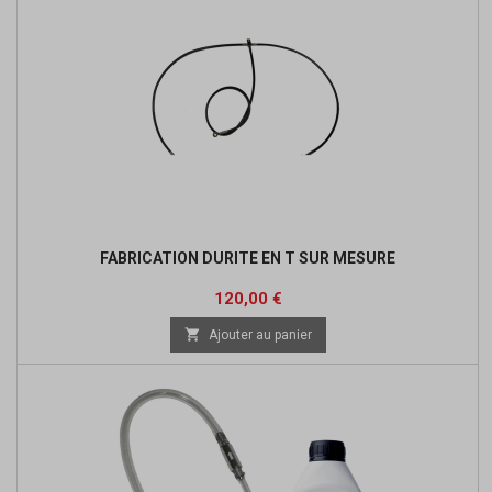
FABRICATION DURITE EN T SUR MESURE
Prix
120,00 €

Ajouter au panier