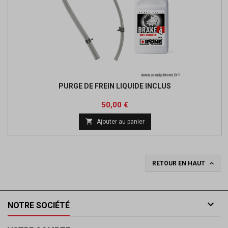
PURGE DE FREIN LIQUIDE INCLUS
Prix
50,00 €

Ajouter au panier

RETOUR EN HAUT

NOTRE SOCIÉTÉ