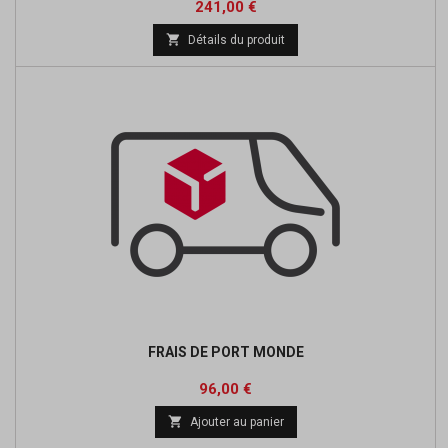
Prix
241,00 €

Détails du produit
FRAIS DE PORT MONDE
Prix
96,00 €

Ajouter au panier