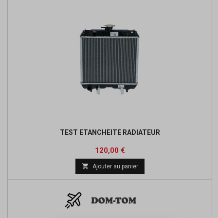
TEST ETANCHEITE RADIATEUR
Prix
120,00 €

Ajouter au panier