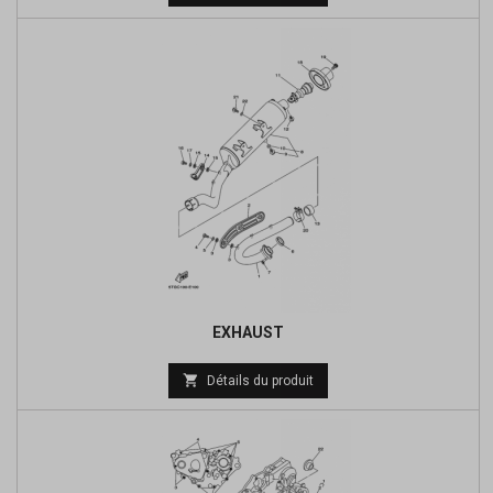
de
base
EXHAUST
Prix

Détails du produit
de
base