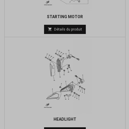
STARTING MOTOR
Prix

Détails du produit
de
base
HEADLIGHT