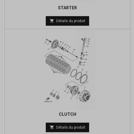
STARTER
Prix

Détails du produit
de
base
CLUTCH
Prix

Détails du produit
de