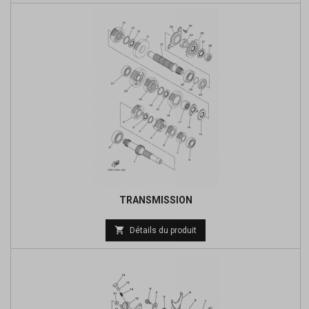
base
TRANSMISSION
Prix

Détails du produit
de
base