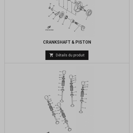
CRANKSHAFT & PISTON
Prix

Détails du produit
de
base