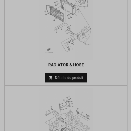
RADIATOR & HOSE
Prix

Détails du produit
de
base