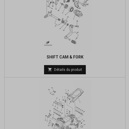
SHIFT CAM & FORK
Prix

Détails du produit
de
base