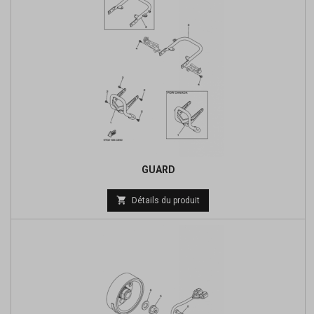
GUARD
Prix

Détails du produit
de
base