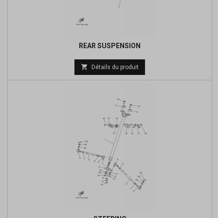
REAR SUSPENSION
Prix

Détails du produit
de
base