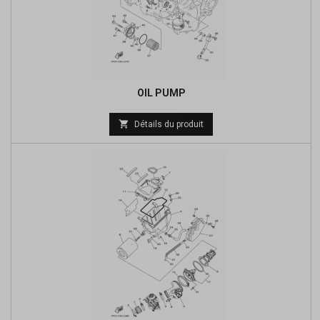
OIL PUMP
Prix

Détails du produit
de
base