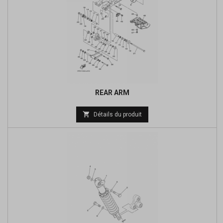
REAR ARM
Prix

Détails du produit
de
base