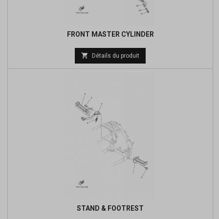
FRONT MASTER CYLINDER
Prix

Détails du produit
de
base
STAND & FOOTREST