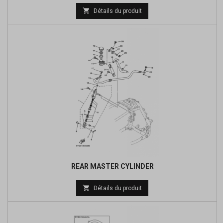
Prix

Détails du produit
de
base
REAR MASTER CYLINDER
Prix

Détails du produit
de
base