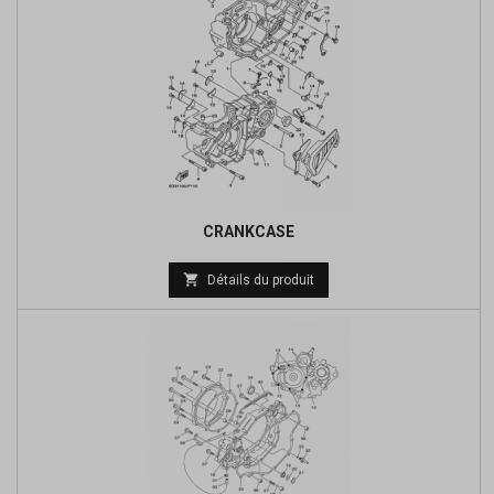
CRANKCASE
Prix

Détails du produit
de
base