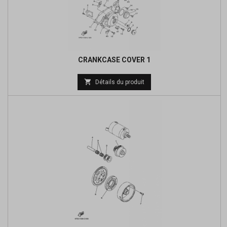
CRANKCASE COVER 1
Prix

Détails du produit
de
base