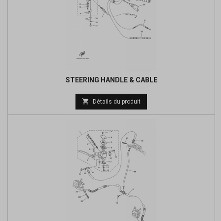
STEERING HANDLE & CABLE
Prix

Détails du produit
de
base