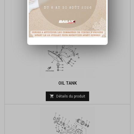
OIL TANK
Prix

Détails du produit
de
base