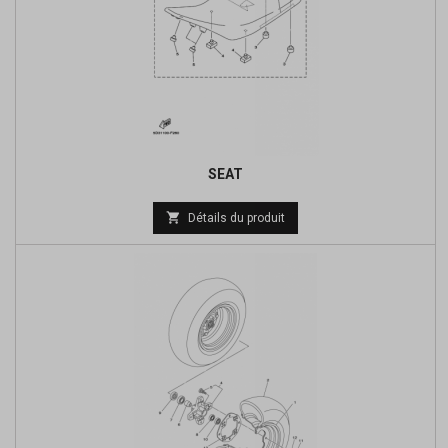
SEAT
Prix

Détails du produit
de
base