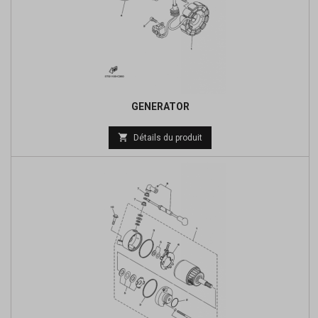
GENERATOR
Prix

Détails du produit
de
base