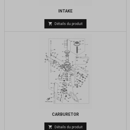
INTAKE
Prix

Détails du produit
de
base
CARBURETOR
Prix

Détails du produit