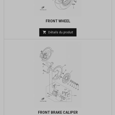
FRONT WHEEL
Prix

Détails du produit
de
base
FRONT BRAKE CALIPER