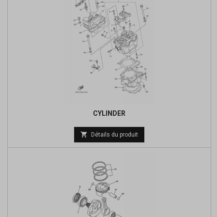
CYLINDER
Prix

Détails du produit
de
base