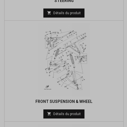
STEERING
Prix

Détails du produit
de
base
FRONT SUSPENSION & WHEEL
Prix

Détails du produit
de
base