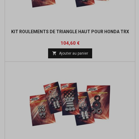
KIT ROULEMENTS DE TRIANGLE HAUT POUR HONDA TRX
Prix
Prix
104,60 €
de

Ajouter au panier
base