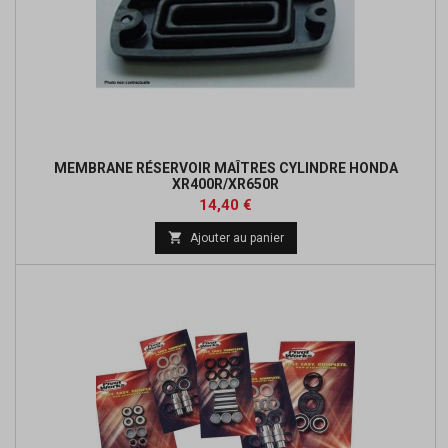
MEMBRANE RÉSERVOIR MAÎTRES CYLINDRE HONDA
XR400R/XR650R
Prix
Prix
14,40 €
de

Ajouter au panier
base