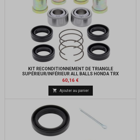
KIT RECONDITIONNEMENT DE TRIANGLE
SUPÉRIEUR/INFÉRIEUR ALL BALLS HONDA TRX
Prix
Prix
60,16 €
de

Ajouter au panier
base