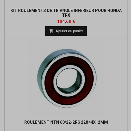
KIT ROULEMENTS DE TRIANGLE INFERIEUR POUR HONDA
TRX
Prix
Prix
104,60 €
de

Ajouter au panier
base
ROULEMENT NTN 60/22-2RS 22X44X12MM