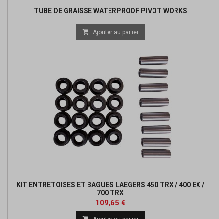
TUBE DE GRAISSE WATERPROOF PIVOT WORKS

Ajouter au panier
KIT ENTRETOISES ET BAGUES LAEGERS 450 TRX / 400 EX /
700 TRX
Prix
Prix
109,65 €
de

Ajouter au panier