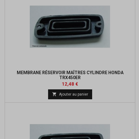
MEMBRANE RÉSERVOIR MAÎTRES CYLINDRE HONDA
TRX450ER
Prix
Prix
12,48 €
de

Ajouter au panier
base