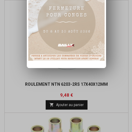
ROULEMENT NTN 6203-2RS 17X40X12MM
Prix
Prix
9,48 €
de

Ajouter au panier
base