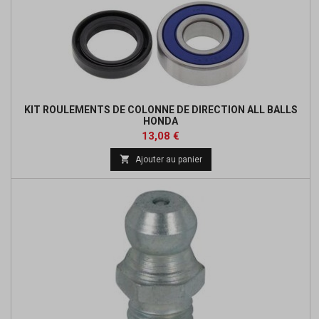
KIT ROULEMENTS DE COLONNE DE DIRECTION ALL BALLS
HONDA
Prix
Prix
13,08 €
de

Ajouter au panier
base