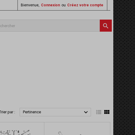
Bienvenue,
Connexion
ou
Créez votre compte




Trier par :
Pertinence