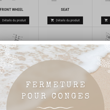
FRONT WHEEL
SEAT
Prix



Détails du produit
Détails du produit
de
base
STEERING
REAR SUSPENSION
Prix



Détails du produit
Détails du produit
de
base