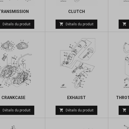
TRANSMISSION
CLUTCH
Prix
Prix



Détails du produit
Détails du produit
de
de
base
base
CRANKCASE
EXHAUST
THROT
Prix
Prix



Détails du produit
Détails du produit
de
de
base
base