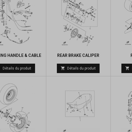
ING HANDLE & CABLE
REAR BRAKE CALIPER
Prix
Prix



Détails du produit
Détails du produit
de
de
base
base