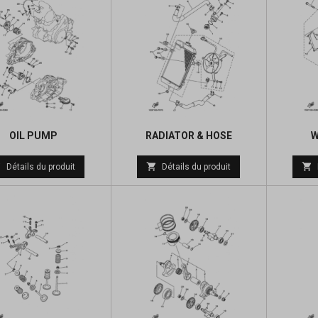
OIL PUMP
RADIATOR & HOSE
W
Prix
Prix



Détails du produit
Détails du produit
de
de
base
base