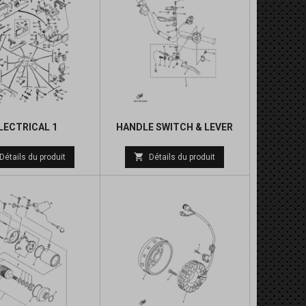
LECTRICAL 1
HANDLE SWITCH & LEVER
Prix
Prix

Détails du produit
Détails du produit
de
de
base
base