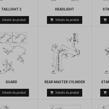
TAILLIGHT 2
HEADLIGHT
ST
Prix
Prix



Détails du produit
Détails du produit
de
de
base
base
GUARD
REAR MASTER CYLINDER
STA
Prix
Prix



Détails du produit
Détails du produit
de
de
base
base