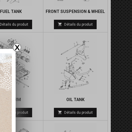
FUEL TANK
FRONT SUSPENSION & WHEEL
Prix
Prix

Détails du produit
Détails du produit
de
de
base
base
X
REAR ARM
OIL TANK
Prix
Prix

Détails du produit
Détails du produit
de
de
base
base