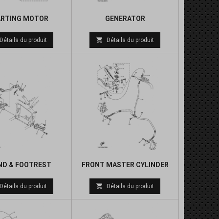
ARTING MOTOR
GENERATOR
Prix
Prix

Détails du produit
Détails du produit
de
de
base
base
ND & FOOTREST
FRONT MASTER CYLINDER
Prix
Prix

Détails du produit
Détails du produit
de
de
base
base