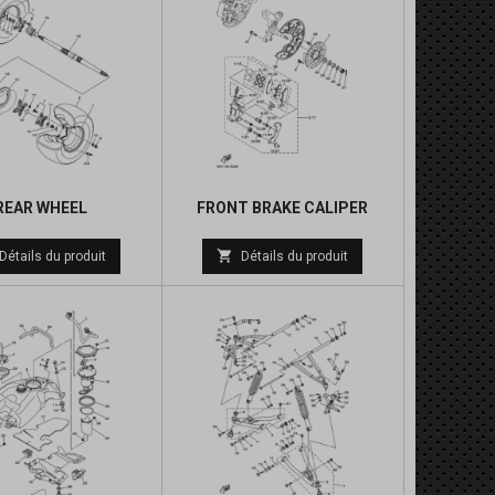
REAR WHEEL
FRONT BRAKE CALIPER
Prix
Prix

Détails du produit
Détails du produit
de
de
base
base