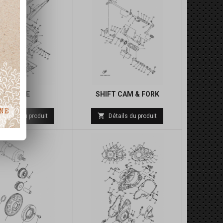
FRAME
SHIFT CAM & FORK
Prix
Prix

Détails du produit
Détails du produit
de
de
base
base