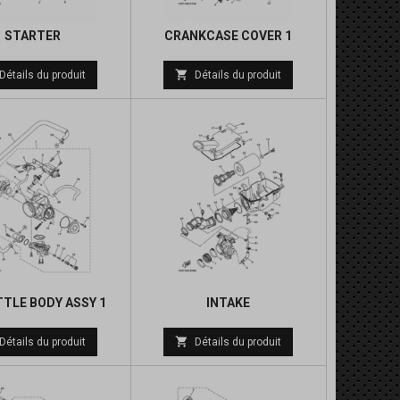
STARTER
CRANKCASE COVER 1
Prix
Prix

Détails du produit
Détails du produit
de
de
base
base
TLE BODY ASSY 1
INTAKE
Prix

Détails du produit
Détails du produit
de
base