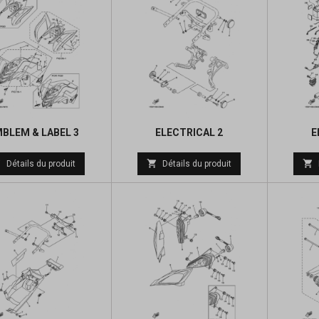
BLEM & LABEL 3
ELECTRICAL 2
E
Prix



Détails du produit
Détails du produit
de
base