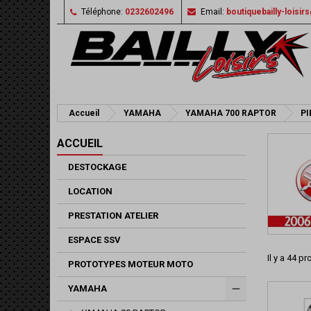
Téléphone:
0232602496
Email:
boutiquebailly-loisi
Accueil
YAMAHA
YAMAHA 700 RAPTOR
PI
ACCUEIL
DESTOCKAGE
LOCATION
PRESTATION ATELIER
ESPACE SSV
Il y a 44 pr
PROTOTYPES MOTEUR MOTO
YAMAHA