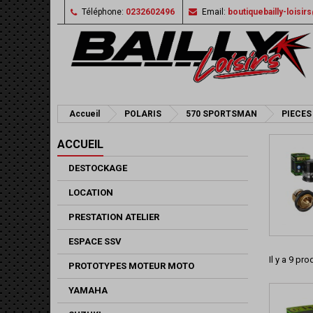
Téléphone:
0232602496
Email:
boutiquebailly-loisi
Accueil
POLARIS
570 SPORTSMAN
PIECES
ACCUEIL
DESTOCKAGE
LOCATION
PRESTATION ATELIER
ESPACE SSV
Il y a 9 pro
PROTOTYPES MOTEUR MOTO
YAMAHA