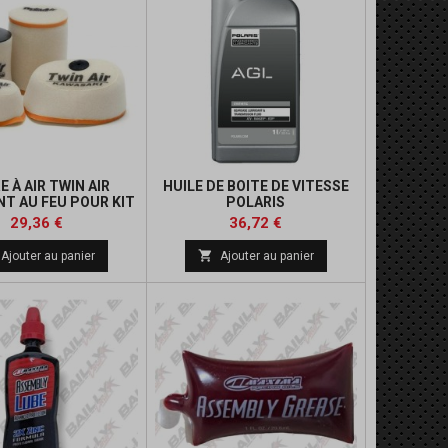
E À AIR TWIN AIR
HUILE DE BOITE DE VITESSE
NT AU FEU POUR KIT
POLARIS
PRO FLOW
Prix
Prix
Prix
29,36 €
36,72 €
de

Ajouter au panier
Ajouter au panier
base