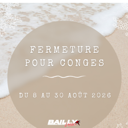

Ajouter au panier
-9 de 9 article(s)