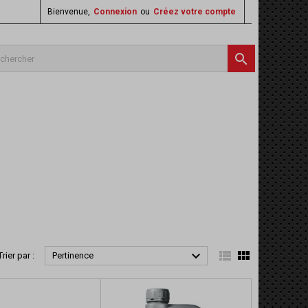
Bienvenue,
Connexion
ou
Créez votre compte




Trier par :
Pertinence