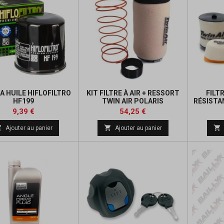
 A HUILE HIFLOFILTRO
KIT FILTRE À AIR + RESSORT
FILTR
HF199
TWIN AIR POLARIS
RÉSISTA
Prix
Prix
Prix
Prix
9,39 €
54,25 €
de
de



Ajouter au panier
Ajouter au panier
base
base