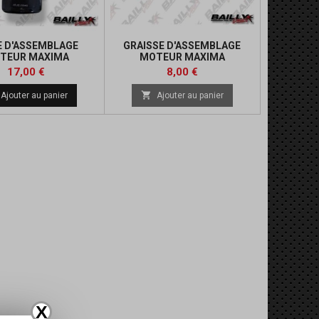
E D'ASSEMBLAGE
GRAISSE D'ASSEMBLAGE
TEUR MAXIMA
MOTEUR MAXIMA
Prix
Prix
17,00 €
8,00 €

Ajouter au panier
Ajouter au panier
X