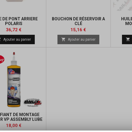
E DE PONT ARRIERE
BOUCHON DE RÉSERVOIR A
HUIL
POLARIS
CLÉ
MO
Prix
Prix
Prix
36,72 €
15,16 €
de



Ajouter au panier
Ajouter au panier
base
IFIANT DE MONTAGE
R VP ASSEMBLY LUBE
(355 ML)
Prix
18,00 €