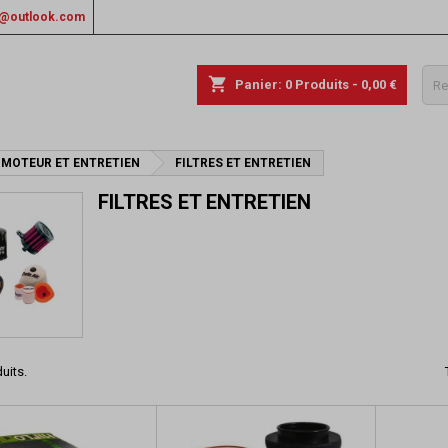
rs@outlook.com
shopping_cart
Panier:
0
Produits - 0,00 €
 MOTEUR ET ENTRETIEN
FILTRES ET ENTRETIEN
FILTRES ET ENTRETIEN
duits.