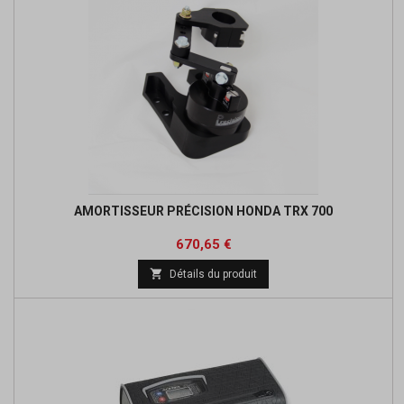
AMORTISSEUR PRÉCISION HONDA TRX 700
Prix
Prix
670,65 €
de

Détails du produit
base