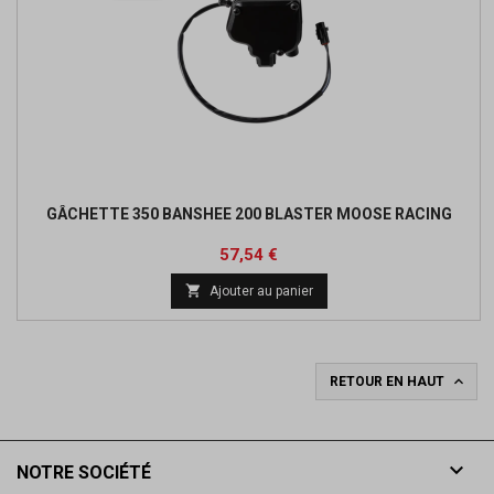
GÂCHETTE 350 BANSHEE 200 BLASTER MOOSE RACING
Prix
57,54 €

Ajouter au panier

RETOUR EN HAUT

NOTRE SOCIÉTÉ