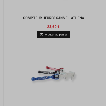
COMPTEUR HEURES SANS FIL ATHENA
Prix
Prix
23,60 €
de

Ajouter au panier
base