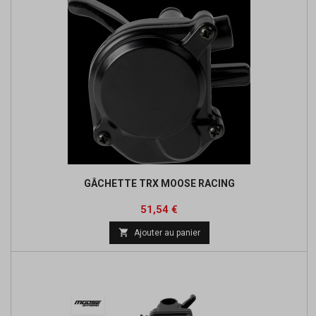
GÂCHETTE TRX MOOSE RACING
Prix
51,54 €

Ajouter au panier