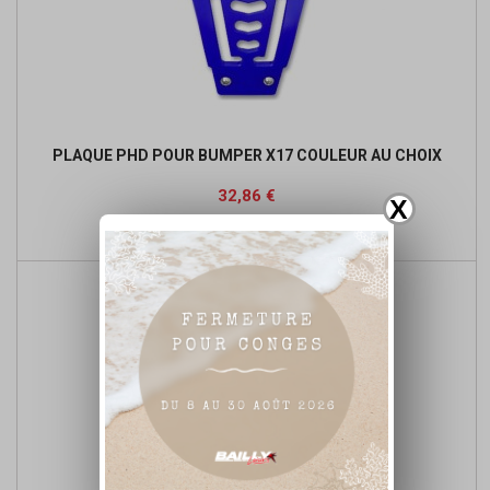
PLAQUE PHD POUR BUMPER X17 COULEUR AU CHOIX
Prix
32,86 €
X

Détails du produit