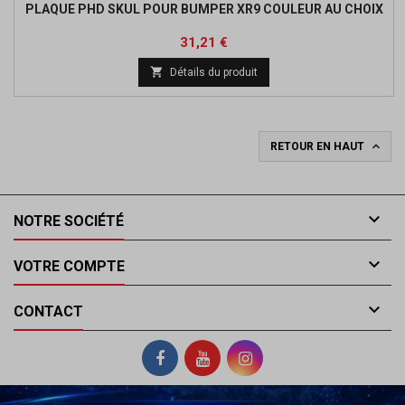
PLAQUE PHD SKUL POUR BUMPER XR9 COULEUR AU CHOIX
Prix
Prix
31,21 €
de

Détails du produit
base

RETOUR EN HAUT

NOTRE SOCIÉTÉ

VOTRE COMPTE

CONTACT