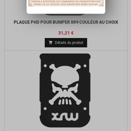
PLAQUE PHD POUR BUMPER XR9 COULEUR AU CHOIX
Prix
Prix
31,21 €
de

Détails du produit
base