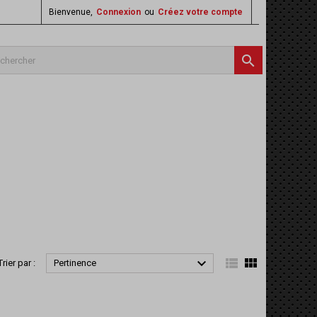
Bienvenue,
Connexion
ou
Créez votre compte




Trier par :
Pertinence