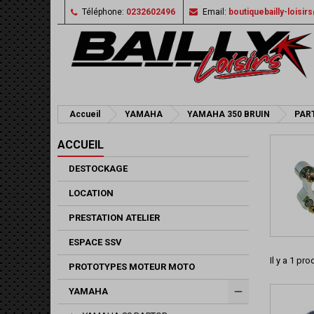
Téléphone:
0232602496
Email:
boutiquebailly-loisi
Accueil
YAMAHA
YAMAHA 350 BRUIN
PAR
ACCUEIL
DESTOCKAGE
LOCATION
PRESTATION ATELIER
ESPACE SSV
Il y a 1 prod
PROTOTYPES MOTEUR MOTO
YAMAHA