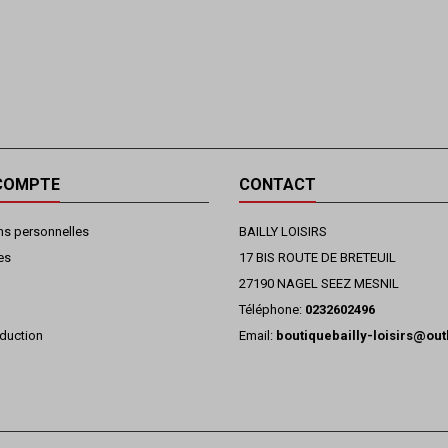
COMPTE
CONTACT
ns personnelles
BAILLY LOISIRS
es
17 BIS ROUTE DE BRETEUIL
27190 NAGEL SEEZ MESNIL
Téléphone:
0232602496
duction
Email:
boutiquebailly-loisirs@ou