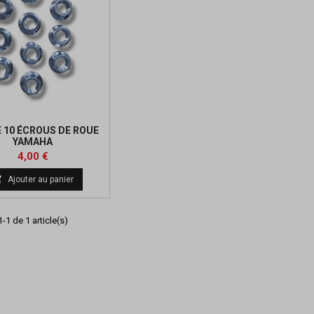
 10 ÉCROUS DE ROUE
YAMAHA
Prix
4,00 €

Ajouter au panier
-1 de 1 article(s)