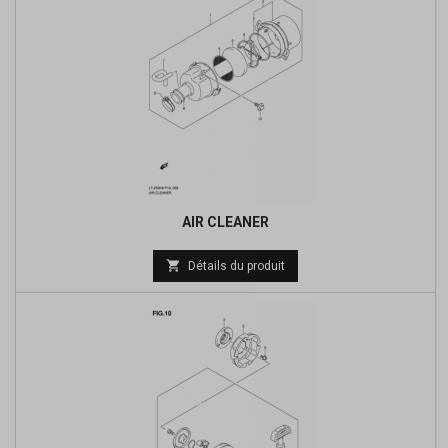
AIR CLEANER
Prix

Détails du produit
de
base