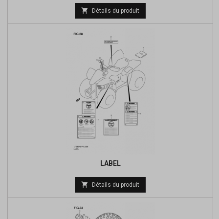
Prix

Détails du produit
de
base
LABEL
Prix

Détails du produit
de
base