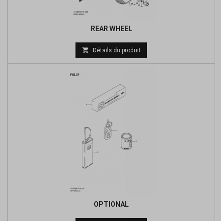
REAR WHEEL
Prix

Détails du produit
de
base
OPTIONAL