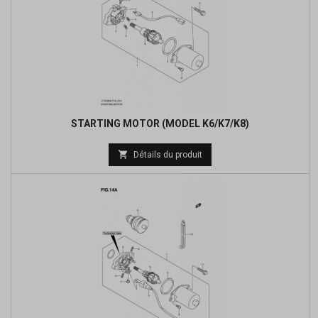
STARTING MOTOR (MODEL K6/K7/K8)
Prix

Détails du produit
de
base