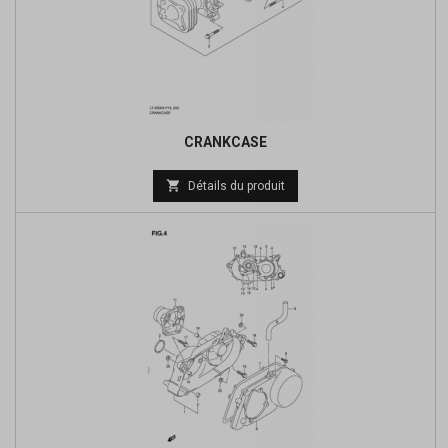
CRANKCASE
Prix

Détails du produit
de
base