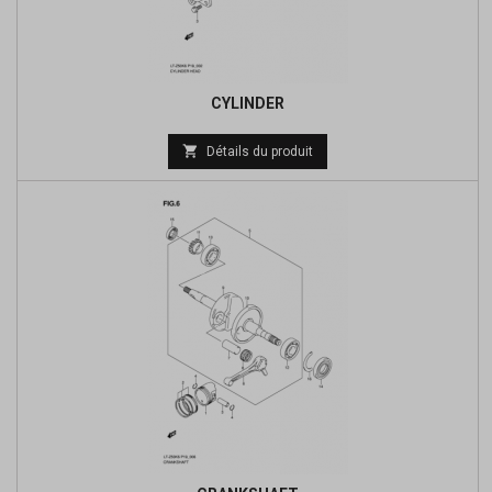
CYLINDER
Prix

Détails du produit
de
base