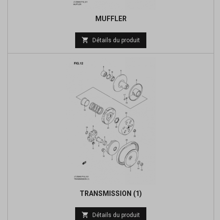
MUFFLER
Prix

Détails du produit
de
base
TRANSMISSION (1)
Prix

Détails du produit