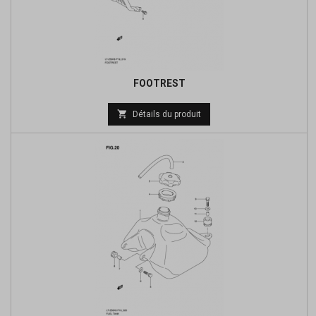
FOOTREST
Prix

Détails du produit
de
base