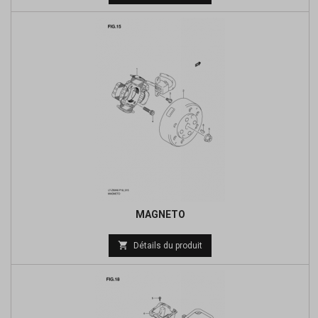
de
base
MAGNETO
Prix

Détails du produit
de
base