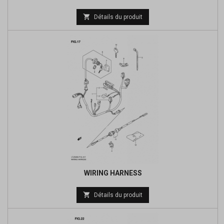
Prix

Détails du produit
de
base
WIRING HARNESS
Prix

Détails du produit
de
base