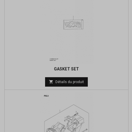
GASKET SET
Prix

Détails du produit
de
base