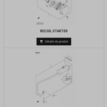
RECOIL STARTER
Prix

Détails du produit
de
base