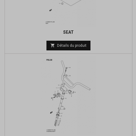
SEAT
Prix

Détails du produit
de
base