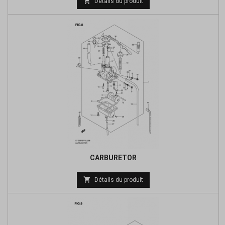

Détails du produit
de
base
CARBURETOR
Prix

Détails du produit
de
base