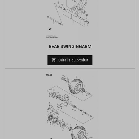
REAR SWINGINGARM
Prix

Détails du produit
de
base