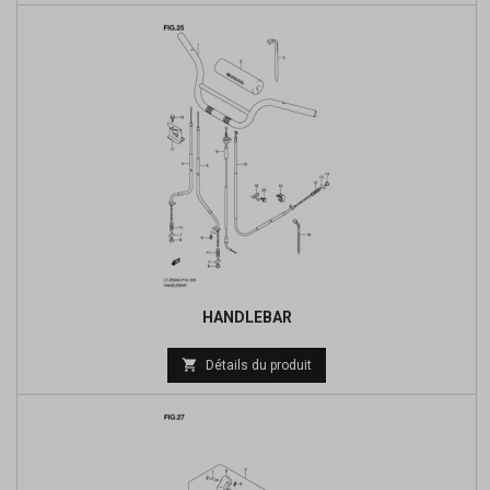
base
HANDLEBAR
Prix

Détails du produit
de
base