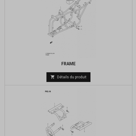
FRAME
Prix

Détails du produit
de
base