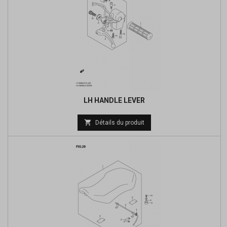
LH HANDLE LEVER
Prix

Détails du produit
de
base