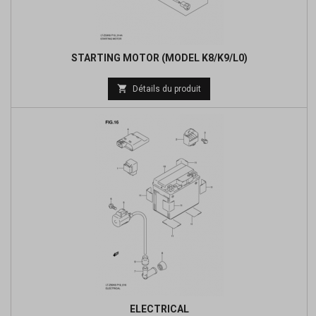
STARTING MOTOR (MODEL K8/K9/L0)
Prix

Détails du produit
de
base
ELECTRICAL