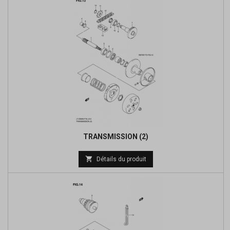
TRANSMISSION (2)
Prix

Détails du produit
de
base