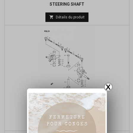
STEERING SHAFT
Prix

Détails du produit
de
base
X
KNUCKLE ARM
Prix

Détails du produit
de