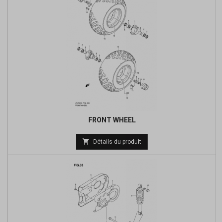
FRONT WHEEL
Prix

Détails du produit
de
base