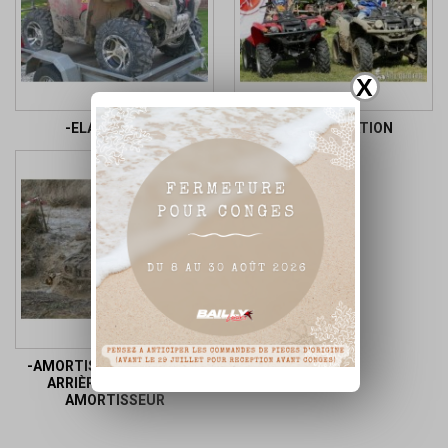
X
-ELARGISSEUR
-KIT RÉPARATION
-AMORTISSEUR AVANT ET
ARRIÈRE , HOUSSE D
AMORTISSEUR