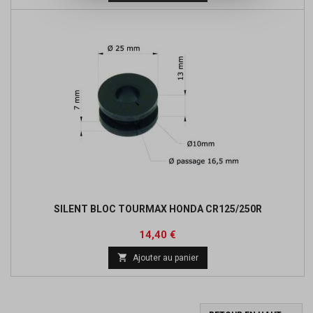
base
SILENT BLOC TOURMAX HONDA CR125/250R
Prix
Prix
14,40 €
de

Ajouter au panier
base