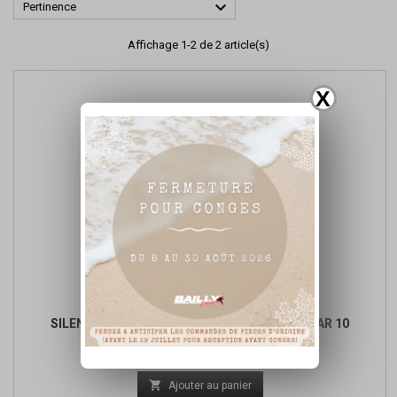

Pertinence
Affichage 1-2 de 2 article(s)
X
SILENT BLOC TOURMAX HONDA XR250/650 PAR 10
Prix
Prix
13,44 €
de

Ajouter au panier