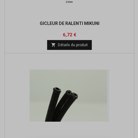
GICLEUR DE RALENTI MIKUNI
Prix
Prix
6,72 €
de

Détails du produit
base