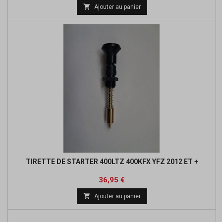
de

Ajouter au panier
base
TIRETTE DE STARTER 400LTZ 400KFX YFZ 2012 ET +
Prix
36,95 €

Ajouter au panier