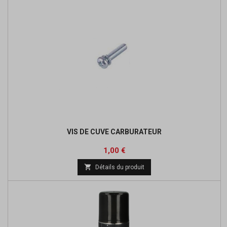
VIS DE CUVE CARBURATEUR
Prix
1,00 €

Détails du produit