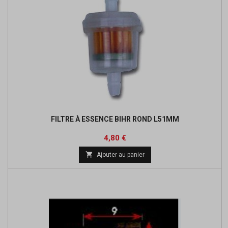
FILTRE À ESSENCE BIHR ROND L51MM
Prix
Prix
4,80 €
de

Ajouter au panier
base