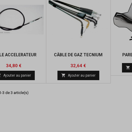
LE ACCELERATEUR
CÂBLE DE GAZ TECNIUM
PAR
Prix
Prix
Prix
34,80 €
32,64 €

de


Ajouter au panier
Ajouter au panier
base
-3 de 3 article(s)