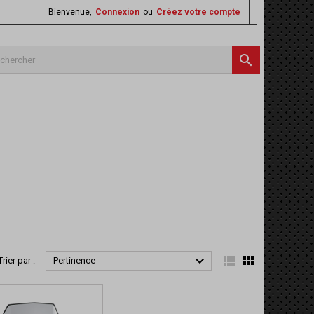
Bienvenue,
Connexion
ou
Créez votre compte




Trier par :
Pertinence