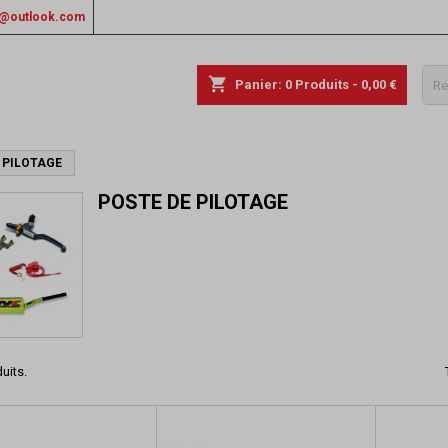
rs@outlook.com
shopping_cart
Panier:
0
Produits - 0,00 €
 PILOTAGE
POSTE DE PILOTAGE
duits.