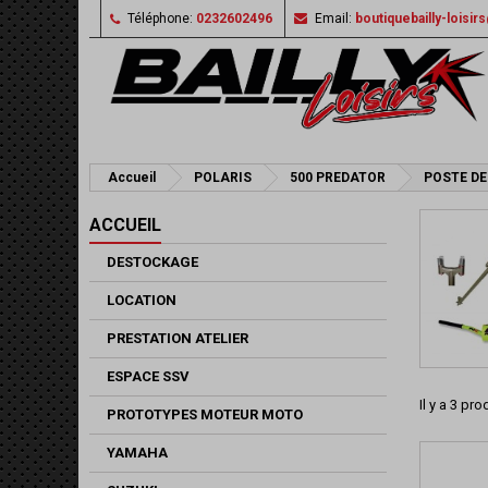
Téléphone:
0232602496
Email:
boutiquebailly-loisi
Accueil
POLARIS
500 PREDATOR
POSTE DE
ACCUEIL
DESTOCKAGE
LOCATION
PRESTATION ATELIER
ESPACE SSV
Il y a 3 pro
PROTOTYPES MOTEUR MOTO
YAMAHA