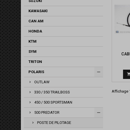
SUZUKI
KAWASAKI
CAN AM
HONDA
KTM
SYM
CAB
TRITON
POLARIS
OUTLAW
Affichage 1
330 / 350 TRAILBOSS
450 / 500 SPORTSMAN
500 PREDATOR
POSTE DE PILOTAGE