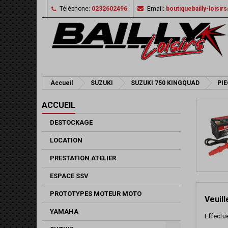
Téléphone:
0232602496
Email:
boutiquebailly-loisi
Accueil
SUZUKI
SUZUKI 750 KINGQUAD
PI
ACCUEIL
DESTOCKAGE
LOCATION
PRESTATION ATELIER
ESPACE SSV
PROTOTYPES MOTEUR MOTO
Veuil
YAMAHA
Effectu