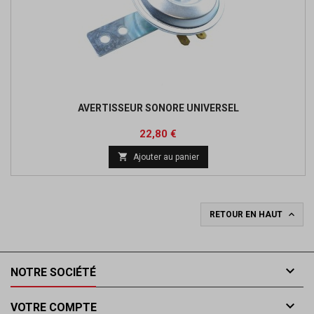
AVERTISSEUR SONORE UNIVERSEL
Prix
Prix
22,80 €
de

Ajouter au panier
base

RETOUR EN HAUT

NOTRE SOCIÉTÉ

VOTRE COMPTE