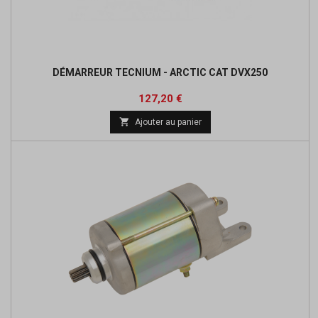
DÉMARREUR TECNIUM - ARCTIC CAT DVX250
Prix
Prix
127,20 €
de

Ajouter au panier
base