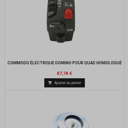
COMMODO ÉLECTRIQUE DOMINO POUR QUAD HOMOLOGUÉ
Prix
Prix
87,78 €
de

Ajouter au panier
base