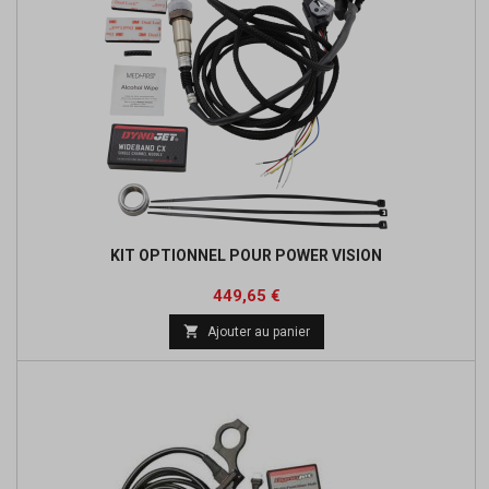
KIT OPTIONNEL POUR POWER VISION
Prix
Prix
449,65 €
de

Ajouter au panier
base