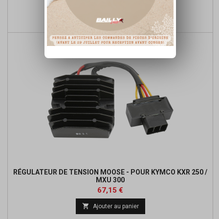
Prix
Prix
120,78 €
de

Ajouter au panier
base
RÉGULATEUR DE TENSION MOOSE - POUR KYMCO KXR 250 /
MXU 300
Prix
Prix
67,15 €
de

Ajouter au panier
base