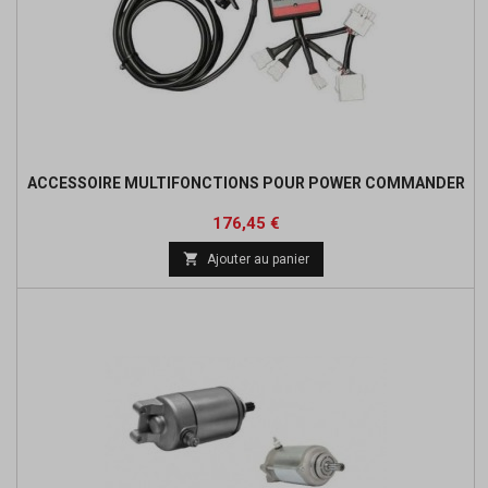
ACCESSOIRE MULTIFONCTIONS POUR POWER COMMANDER
Prix
Prix
176,45 €
de

Ajouter au panier
base