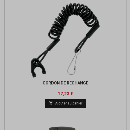
CORDON DE RECHANGE
Prix
Prix
17,23 €
de

Ajouter au panier
base