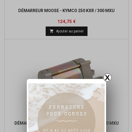
DÉMARREUR MOOSE - KYMCO 250 KXR / 300 MXU
Prix
Prix
124,75 €
de

Ajouter au panier
base
X
DÉMARREUR RICKS - KYMCO 250 KXR / 250 - 300 MXU