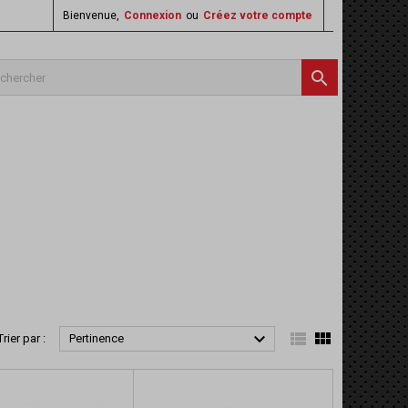
Bienvenue,
Connexion
ou
Créez votre compte




Trier par :
Pertinence