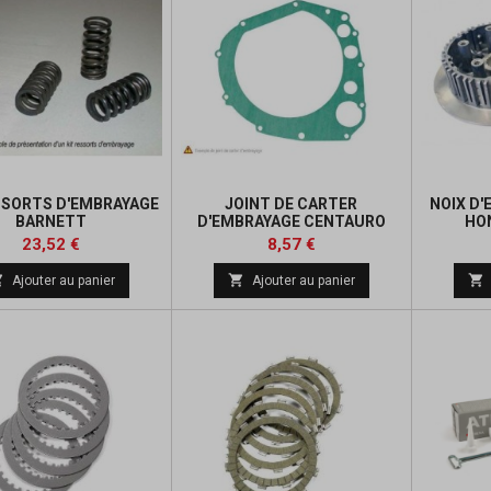
SSORTS D'EMBRAYAGE
JOINT DE CARTER
NOIX D
BARNETT
D'EMBRAYAGE CENTAURO
HO
Prix
Prix
Prix
Prix
23,52 €
8,57 €
de
de



Ajouter au panier
Ajouter au panier
base
base