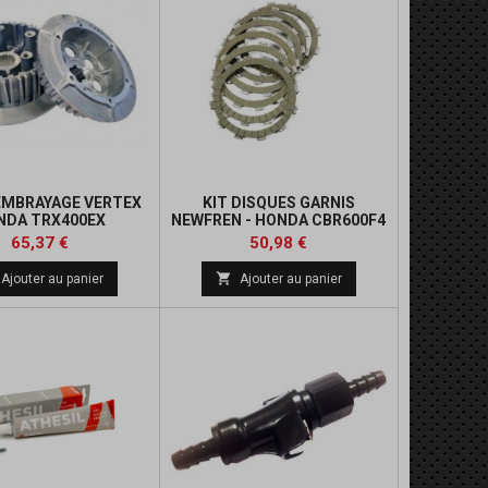
'EMBRAYAGE VERTEX
KIT DISQUES GARNIS
NDA TRX400EX
NEWFREN - HONDA CBR600F4
Prix
Prix
Prix
Prix
65,37 €
50,98 €
de
de

Ajouter au panier
Ajouter au panier
base
base