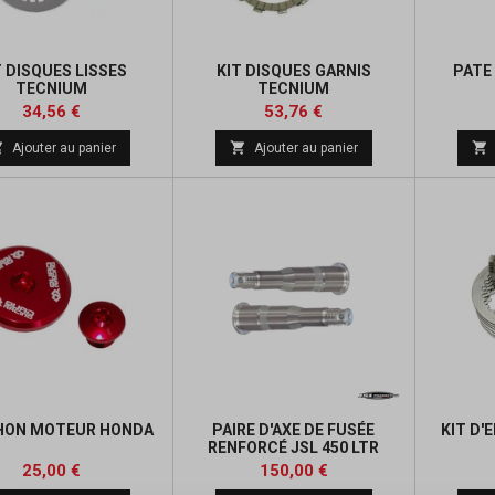
T DISQUES LISSES
KIT DISQUES GARNIS
PATE
TECNIUM
TECNIUM
Prix
Prix
Prix
Prix
34,56 €
53,76 €
de
de



Ajouter au panier
Ajouter au panier
base
base
HON MOTEUR HONDA
PAIRE D'AXE DE FUSÉE
KIT D'
RENFORCÉ JSL 450 LTR
Prix
Prix
25,00 €
150,00 €