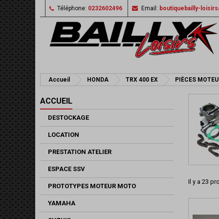
Téléphone:
0232602496
Email:
boutiquebailly-loisi
Accueil
HONDA
TRX 400 EX
PIÈCES MOTEU
ACCUEIL
DESTOCKAGE
LOCATION
PRESTATION ATELIER
ESPACE SSV
Il y a 23 pr
PROTOTYPES MOTEUR MOTO
YAMAHA