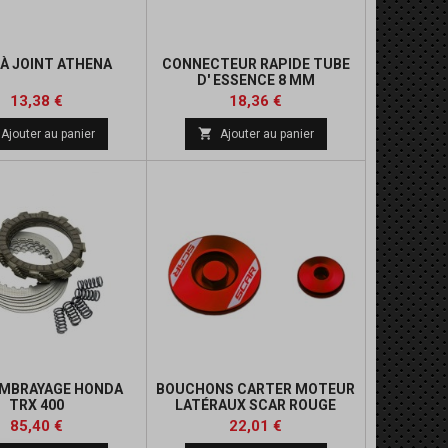
 À JOINT ATHENA
CONNECTEUR RAPIDE TUBE
D' ESSENCE 8 MM
Prix
Prix
Prix
Prix
13,38 €
18,36 €
de
de

Ajouter au panier
Ajouter au panier
base
base
EMBRAYAGE HONDA
BOUCHONS CARTER MOTEUR
TRX 400
LATÉRAUX SCAR ROUGE
HONDA
Prix
Prix
Prix
85,40 €
22,01 €