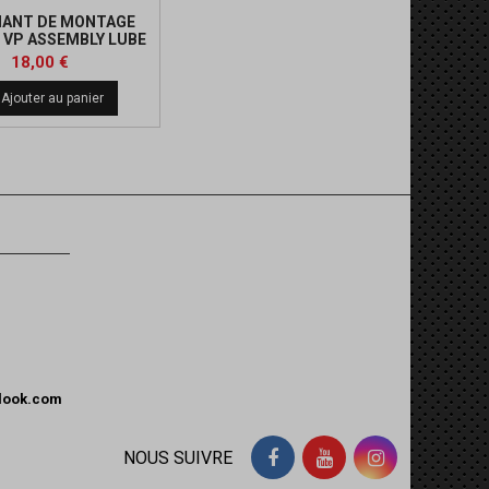
IANT DE MONTAGE
VP ASSEMBLY LUBE
(355 ML)
Prix
18,00 €
Ajouter au panier
tlook.com
NOUS SUIVRE