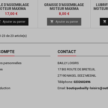
LE D'ASSEMBLAGE
GRAISSE D'ASSEMBLAGE
LUBRIF
OTEUR MAXIMA
MOTEUR MAXIMA
MOTEUR 
Prix
Prix
17,00 €
8,00 €



Ajouter au panier
Ajouter au panier
-23 de 23 article(s)
COMPTE
CONTACT
ns personnelles
BAILLY LOISIRS
es
17 BIS ROUTE DE BRETEUIL
27190 NAGEL SEEZ MESNIL
Téléphone:
0232602496
duction
Email:
boutiquebailly-loisirs@ou