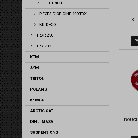
ELECTRICITE
PIECES D'ORIGINE 400 TRX
KI
KIT DECO
TRXR 250
TRX 700
KTM
SYM
TRITON
POLARIS
KYMCO
ARCTIC CAT
BOUC
DINLI MASAI
SUSPENSIONS