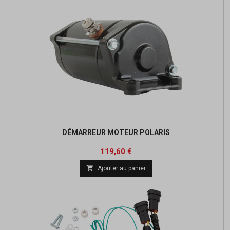
DÉMARREUR MOTEUR POLARIS
Prix
Prix
119,60 €
de

Ajouter au panier
base