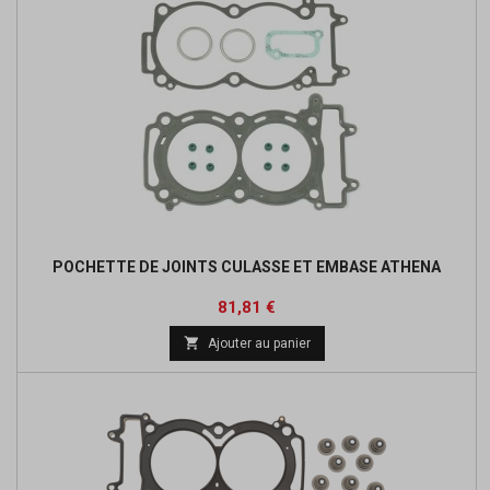
POCHETTE DE JOINTS CULASSE ET EMBASE ATHENA
Prix
Prix
81,81 €
de

Ajouter au panier
base