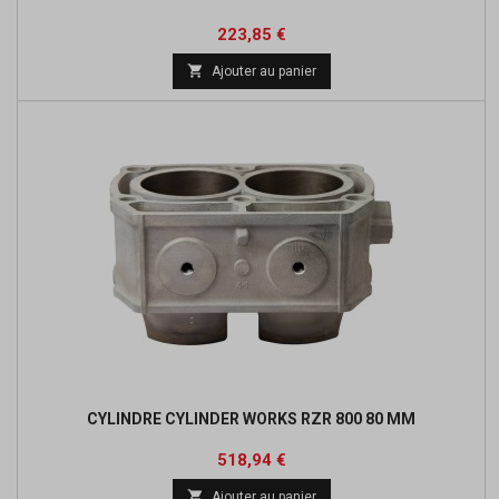
Prix
Prix
223,85 €
de

Ajouter au panier
base
CYLINDRE CYLINDER WORKS RZR 800 80 MM
Prix
Prix
518,94 €
de

Ajouter au panier