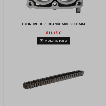
CYLINDRE DE RECHANGE MOOSE 80 MM
Prix
Prix
511,15 €
de

Ajouter au panier
base