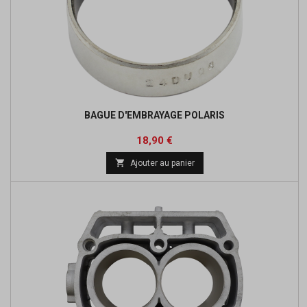
BAGUE D'EMBRAYAGE POLARIS
Prix
Prix
18,90 €
de

Ajouter au panier
base