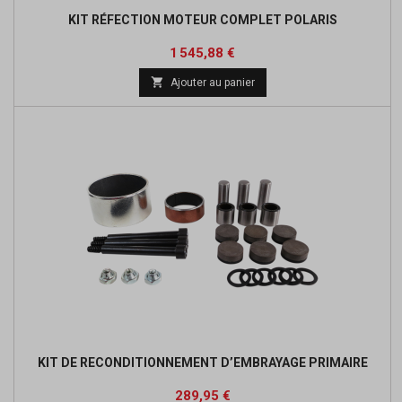
KIT RÉFECTION MOTEUR COMPLET POLARIS
Prix
Prix
1 545,88 €
de

Ajouter au panier
base
KIT DE RECONDITIONNEMENT D’EMBRAYAGE PRIMAIRE
Prix
Prix
289,95 €