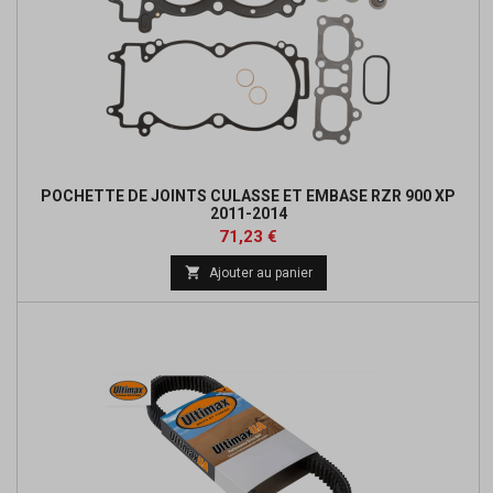
POCHETTE DE JOINTS CULASSE ET EMBASE RZR 900 XP
2011-2014
Prix
Prix
71,23 €
de

Ajouter au panier
base