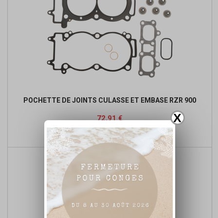
POCHETTE DE JOINTS CULASSE ET EMBASE RZR 900
X
Prix
Prix
72,91 €
de

Ajouter au panier
base