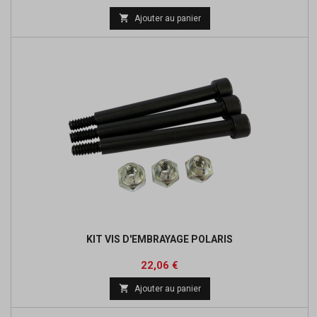
de

Ajouter au panier
base
KIT VIS D'EMBRAYAGE POLARIS
Prix
Prix
22,06 €
de

Ajouter au panier
base