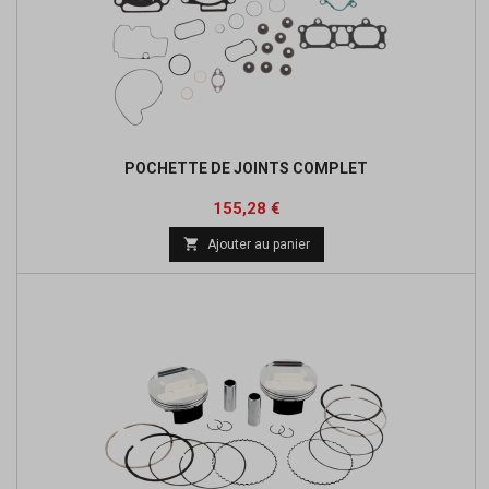
POCHETTE DE JOINTS COMPLET
Prix
Prix
155,28 €
de

Ajouter au panier
base