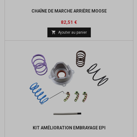
CHAÎNE DE MARCHE ARRIÈRE MOOSE
Prix
Prix
82,51 €
de

Ajouter au panier
base
KIT AMÉLIORATION EMBRAYAGE EPI