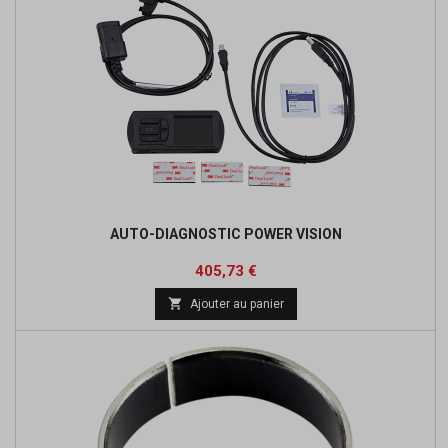
AUTO-DIAGNOSTIC POWER VISION
Prix
Prix
405,73 €
de

Ajouter au panier
base