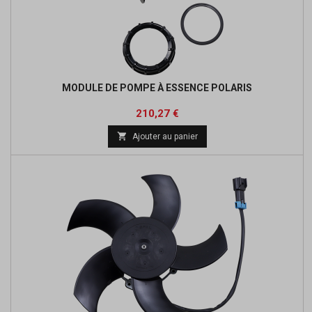
MODULE DE POMPE À ESSENCE POLARIS
Prix
Prix
210,27 €
de

Ajouter au panier
base