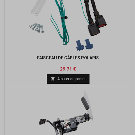
FAISCEAU DE CÂBLES POLARIS
Prix
Prix
29,71 €
de

Ajouter au panier
base