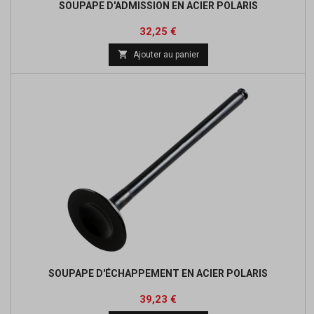
SOUPAPE D'ADMISSION EN ACIER POLARIS
Prix
Prix
32,25 €
de

Ajouter au panier
base
SOUPAPE D'ÉCHAPPEMENT EN ACIER POLARIS
Prix
Prix
39,23 €