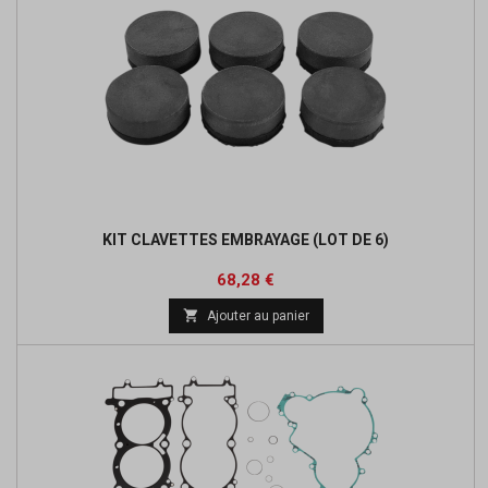
KIT CLAVETTES EMBRAYAGE (LOT DE 6)
Prix
Prix
68,28 €
de

Ajouter au panier
base