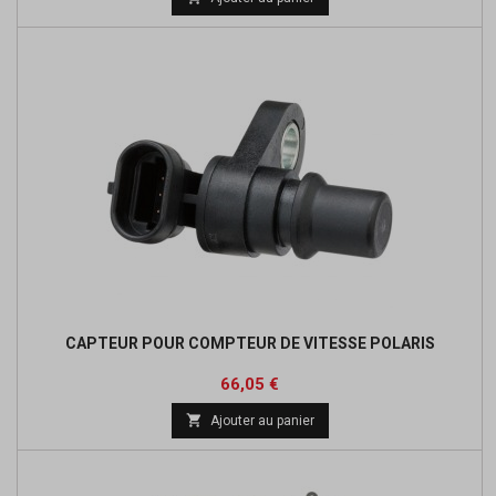
base
CAPTEUR POUR COMPTEUR DE VITESSE POLARIS
Prix
Prix
66,05 €
de

Ajouter au panier
base