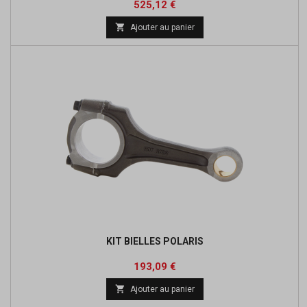
Prix
Prix
525,12 €
de

Ajouter au panier
base
KIT BIELLES POLARIS
Prix
Prix
193,09 €
de

Ajouter au panier
base