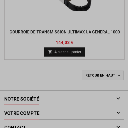
COURROIE DE TRANSMISSION ULTIMAX UA GENERAL 1000
Prix
Prix
144,03 €
de

Ajouter au panier
base

RETOUR EN HAUT

NOTRE SOCIÉTÉ

VOTRE COMPTE

CONTACT