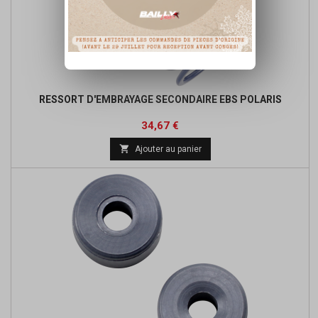
RESSORT D'EMBRAYAGE SECONDAIRE EBS POLARIS
Prix
Prix
34,67 €
de

Ajouter au panier
base