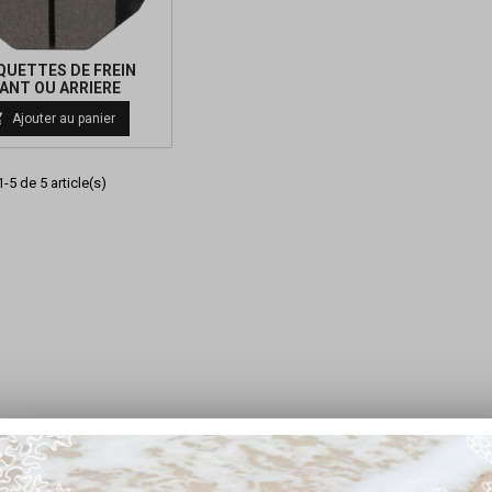
QUETTES DE FREIN
ANT OU ARRIERE
Prix

Ajouter au panier
de
base
-5 de 5 article(s)