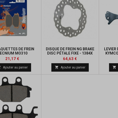
AQUETTES DE FREIN
DISQUE DE FREIN NG BRAKE
LEVIER 
ECNIUM MO310
DISC PÉTALE FIXE - 1384X
KYMCO
Prix
Prix
Prix
21,17 €
64,63 €
de



Ajouter au panier
Ajouter au panier
base