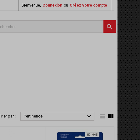
Bienvenue,
Connexion
ou
Créez votre compte




Trier par :
Pertinence