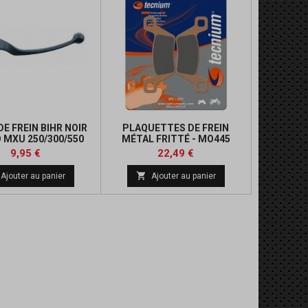
DE FREIN BIHR NOIR
PLAQUETTES DE FREIN
 MXU 250/300/550
MÉTAL FRITTÉ - MO445
Prix
Prix
Prix
9,95 €
22,49 €
de

Ajouter au panier
Ajouter au panier
base