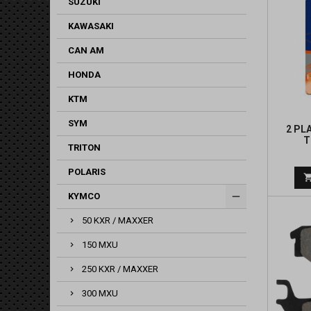
SUZUKI
KAWASAKI
CAN AM
HONDA
KTM
SYM
2 PL
T
TRITON
POLARIS
KYMCO
50 KXR / MAXXER
150 MXU
250 KXR / MAXXER
300 MXU