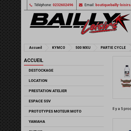
Téléphone:
0232602496
Email:
boutiquebailly-loisi
Accueil
KYMCO
500 MXU
PARTIE CYCLE
ACCUEIL
DESTOCKAGE
LOCATION
PRESTATION ATELIER
ESPACE SSV
Il y a 5 pro
PROTOTYPES MOTEUR MOTO
YAMAHA