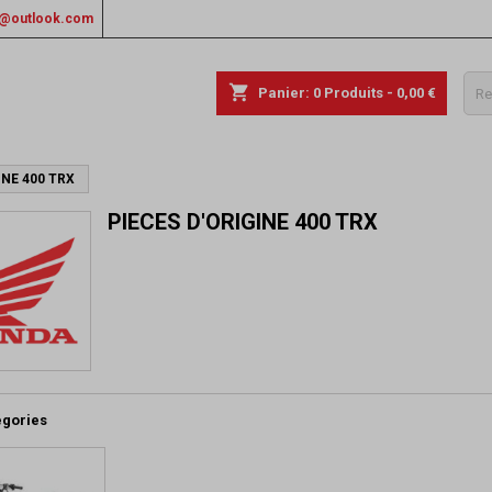
rs@outlook.com
shopping_cart
Panier:
0
Produits - 0,00 €
INE 400 TRX
PIECES D'ORIGINE 400 TRX
égories