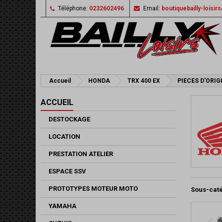
Téléphone:
0232602496
Email:
boutiquebailly-loisi
Accueil
HONDA
TRX 400 EX
PIECES D'ORIG
ACCUEIL
DESTOCKAGE
LOCATION
PRESTATION ATELIER
ESPACE SSV
PROTOTYPES MOTEUR MOTO
Sous-cat
YAMAHA