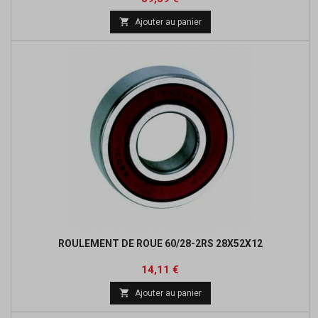
de

Ajouter au panier
base
ROULEMENT DE ROUE 60/28-2RS 28X52X12
Prix
Prix
14,11 €
de

Ajouter au panier
base