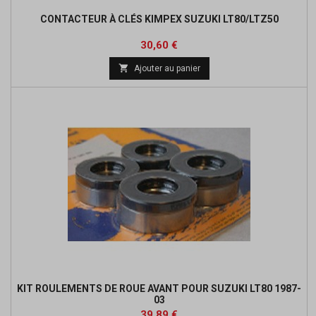
CONTACTEUR À CLÉS KIMPEX SUZUKI LT80/LTZ50
Prix
Prix
30,60 €
de

Ajouter au panier
base
KIT ROULEMENTS DE ROUE AVANT POUR SUZUKI LT80 1987-
03
Prix
Prix
39,89 €