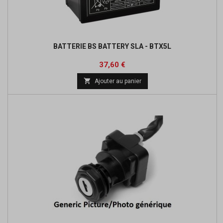
BATTERIE BS BATTERY SLA - BTX5L
Prix
Prix
37,60 €
de

Ajouter au panier
base