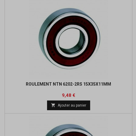
ROULEMENT NTN 6202-2RS 15X35X11MM
Prix
Prix
9,48 €
de

Ajouter au panier
base