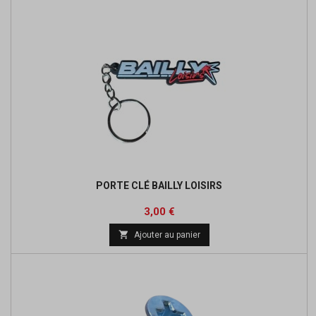
PORTE CLÉ BAILLY LOISIRS
Prix
3,00 €

Ajouter au panier