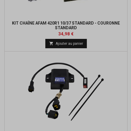
KIT CHAÎNE AFAM 420R1 10/37 STANDARD - COURONNE
STANDARD
Prix
Prix
34,98 €
de

Ajouter au panier
base