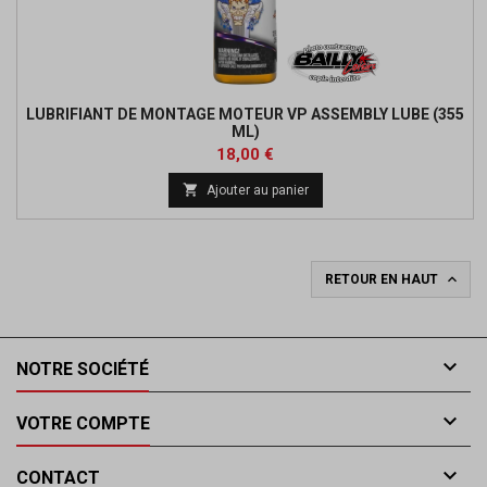
LUBRIFIANT DE MONTAGE MOTEUR VP ASSEMBLY LUBE (355
ML)
Prix
18,00 €

Ajouter au panier

RETOUR EN HAUT

NOTRE SOCIÉTÉ

VOTRE COMPTE

CONTACT