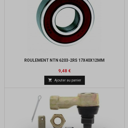
ROULEMENT NTN 6203-2RS 17X40X12MM
Prix
Prix
9,48 €
de

Ajouter au panier
base