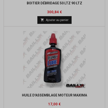
BOITIER DÉBRIDAGE 50 LTZ 90 LTZ
Prix
Prix
300,84 €
de

Ajouter au panier
base
HUILE D'ASSEMBLAGE MOTEUR MAXIMA
Prix
17,00 €